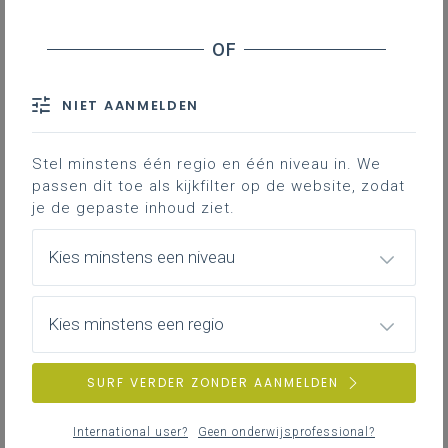
recent gepubliceerd
9
NIET AANMELDEN
WACHTLIJST
Stel minstens één regio en één niveau in. We
individugericht
passen dit toe als kijkfilter op de website, zodat
Verbindend schoolklimaat -
je de gepaste inhoud ziet.
meesterschap in gedrag: van inzicht
naar impact
Kies minstens een niveau
Tijdens dit professionaliseringsinitiatief maak je
kennis met de basisprincipes van gedrag,
emotieregulatie en signaalgedrag. Je leert
Kies minstens een regio
gedrag begrijpen als communicatie en ontwikkelt
vaardigheden om hier afgestemd en begrenzend
Te bepalen
op te reageren.Door het volgen van dit traject
Te bepalen
SURF VERDER ZONDER AANMELDEN
versterk je ook je klasmanagement. Tegelijk bouw
je expertise op in het analyseren van gedrag, het
International user?
Geen onderwijsprofessional?
toepassen van co-regulatie en het de-escalerend