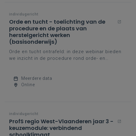
individugericht
Orde en tucht - toelichting van de
procedure en de plaats van
herstelgericht werken
(basisonderwijs)
Orde en tucht ontrafeld: in deze webinar bieden
we inzicht in de procedure rond orde- en
tuchtmaatregelen bij leerlingen en plaatsen we dit
binnen het bredere kader van verbindend
schoolklimaat.
Meerdere data
Online
individugericht
ProfS regio West-Vlaanderen jaar 3 -
keuzemodule: verbindend
schoolklimaat