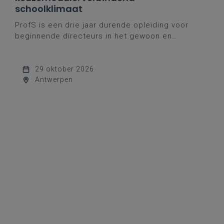
schoolklimaat
ProfS is een drie jaar durende opleiding voor
beginnende directeurs in het gewoon en
buitengewoon basisonderwijs, geïnspireerd op
het eigen opvoedingsproject van het katholiek
onderwijs.
29 oktober 2026
Antwerpen