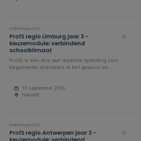
individugericht
ProfS regio Limburg jaar 3 -
keuzemodule: verbindend
schoolklimaat
ProfS is een drie jaar durende opleiding voor
beginnende directeurs in het gewoon en
buitengewoon basisonderwijs, geïnspireerd op
het eigen opvoedingsproject van het katholiek
onderwijs.
15 september 2026
Hasselt
individugericht
ProfS regio Antwerpen jaar 3 -
keuzemodule: verbindend