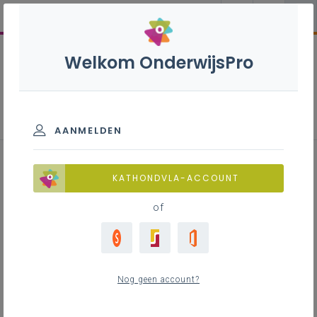
Welkom OnderwijsPro
Professionalisering
AANMELDEN
KATHONDVLA-ACCOUNT
Zoek
of
Filter
1
Nog geen account?
Gevonden voor jouw zoekopdracht