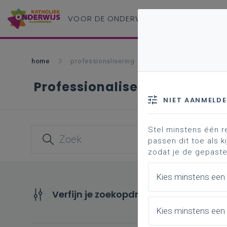
VOOR DE ONDERWIJS
PROFESSIONAL
home
professionalisering
Professionalisering
NIET AANMELD
Stel minstens één r
passen dit toe als ki
zodat je de gepaste
Kies minstens een
Verfijn je zoekopdracht
Kies minstens een 