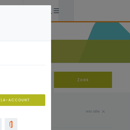
Zoek
Filter
0
VLA-ACCOUNT
wis alle