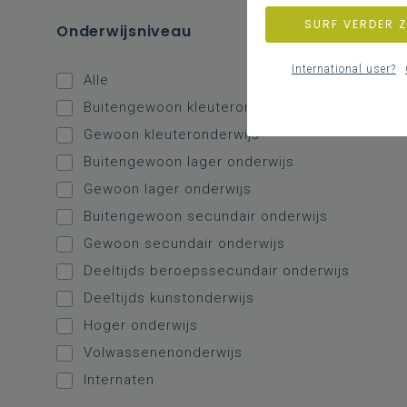
SURF VERDER 
Onderwijsniveau
International user?
Alle
Buitengewoon kleuteronderwijs
Gewoon kleuteronderwijs
Buitengewoon lager onderwijs
Gewoon lager onderwijs
Buitengewoon secundair onderwijs
Gewoon secundair onderwijs
Deeltijds beroepssecundair onderwijs
Deeltijds kunstonderwijs
Hoger onderwijs
Volwassenenonderwijs
Internaten