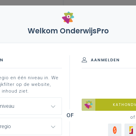
Welkom OnderwijsPro
EN
AANMELDEN
egio en één niveau in. We
jkfilter op de website,
 inhoud ziet.
KATHOND
 niveau
of
regio