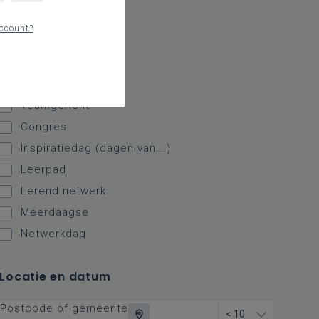
Type initiatief
ccount?
Alle
Individugericht
Teamgericht
Congres
Inspiratiedag (dagen van...)
Leerpad
Lerend netwerk
Meerdaagse
Netwerkdag
Locatie en datum
Postcode of gemeente
< 10