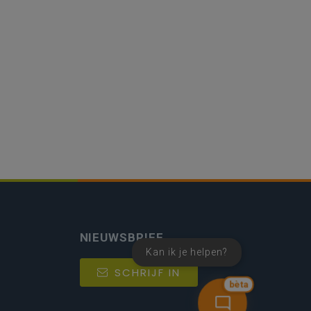
NIEUWSBRIEF
Kan ik je helpen?
SCHRIJF IN
bèta