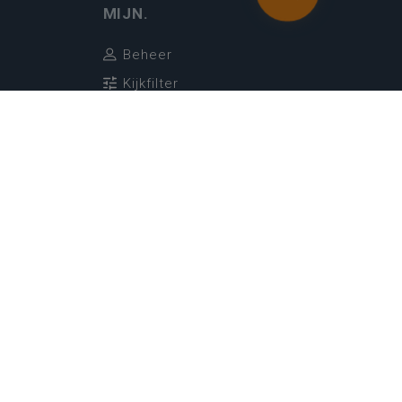
MIJN.
Beheer
Kijkfilter