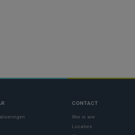
AR
CONTACT
aliseringen
Wie is wie
Locaties