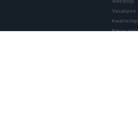
Webshop
Vacatures
Kwaliteits
Nieuw leer
Zin in leren
Vakken en 
onderwijs
Lessentabe
Digitale tr
Schoolkal
Scholenzo
Algemene 