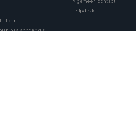
Algemeen contact
Helpdesk
platform
plan basisonderwijs
! Zin in leven!
leerplannen secundair
llen secundair onderwijs
ansformatie
ender
eker
website