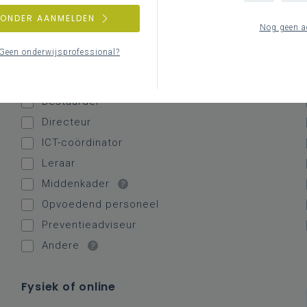
ZONDER AANMELDEN
Functies
Nog geen a
Geen onderwijsprofessional?
Alle
Administratief personeel
Bestuurder
Directeur
ICT-coördinator
Leraar
Middenkader
Opvoedend personeel
Preventieadviseur
Andere
Fysiek of online