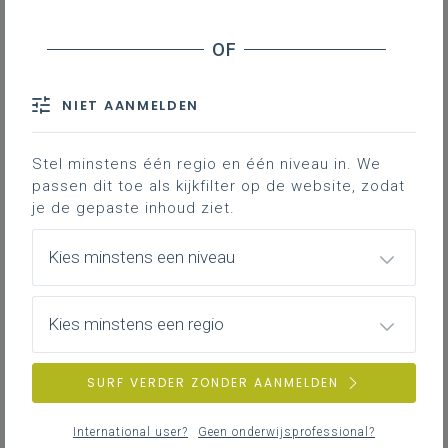
Onderwijsniveau
NIET AANMELDEN
Alle
Buitengewoon kleuteronderwijs
Stel minstens één regio en één niveau in. We
passen dit toe als kijkfilter op de website, zodat
Gewoon kleuteronderwijs
je de gepaste inhoud ziet.
Buitengewoon lager onderwijs
Gewoon lager onderwijs
Kies minstens een niveau
Buitengewoon secundair onderwijs
Gewoon secundair onderwijs
Kies minstens een regio
Deeltijds beroepssecundair onderwijs
Deeltijds kunstonderwijs
SURF VERDER ZONDER AANMELDEN
Hoger onderwijs
Volwassenenonderwijs
International user?
Geen onderwijsprofessional?