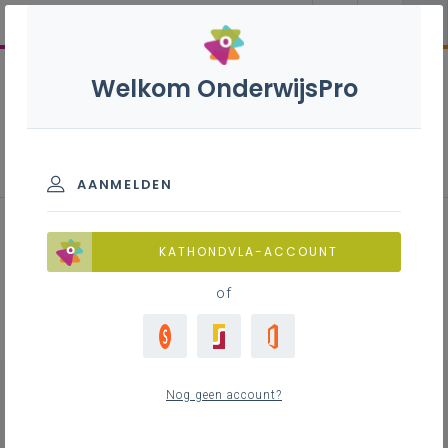
Welkom OnderwijsPro
Professionalisering
AANMELDEN
KATHONDVLA-ACCOUNT
Zoek
of
Filter
0
Nog geen account?
Verfijn je zoekopdracht
wis alle