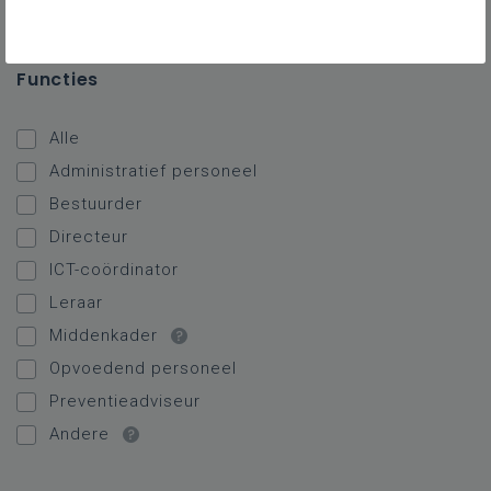
Internaten
Functies
Alle
Administratief personeel
Bestuurder
Directeur
ICT-coördinator
Leraar
Middenkader
Opvoedend personeel
Preventieadviseur
Andere