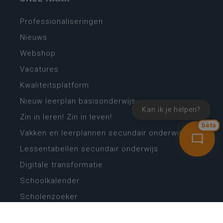
Professionaliseringen
Nieuws
Webshop
Vacatures
Kwaliteitsplatform
Nieuw leerplan basisonderwijs
Kan ik je helpen?
Zin in leren! Zin in leven!
bèta
Vakken en leerplannen secundair onderwijs
Lessentabellen secundair onderwijs
Digitale transformatie
Schoolkalender
Scholenzoeker
Algemene website