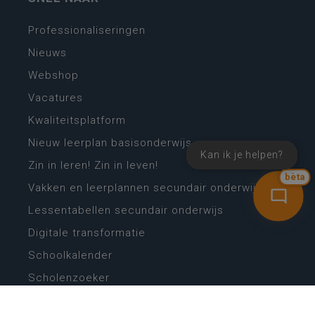
Professionaliseringen
Nieuws
Webshop
Vacatures
Kwaliteitsplatform
Nieuw leerplan basisonderwijs
Kan ik je helpen?
Zin in leren! Zin in leven!
bèta
Vakken en leerplannen secundair onderwijs
Lessentabellen secundair onderwijs
Digitale transformatie
Schoolkalender
Scholenzoeker
Algemene website