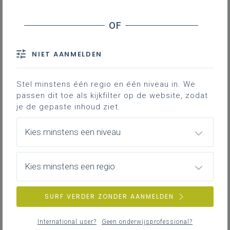
Onderwijsniveau
NIET AANMELDEN
Alle
Buitengewoon kleuteronderwijs
Stel minstens één regio en één niveau in. We
passen dit toe als kijkfilter op de website, zodat
Gewoon kleuteronderwijs
je de gepaste inhoud ziet.
Buitengewoon lager onderwijs
Gewoon lager onderwijs
Kies minstens een niveau
Buitengewoon secundair onderwijs
Gewoon secundair onderwijs
Kies minstens een regio
Deeltijds beroepssecundair onderwijs
Deeltijds kunstonderwijs
SURF VERDER ZONDER AANMELDEN
Hoger onderwijs
Volwassenenonderwijs
International user?
Geen onderwijsprofessional?