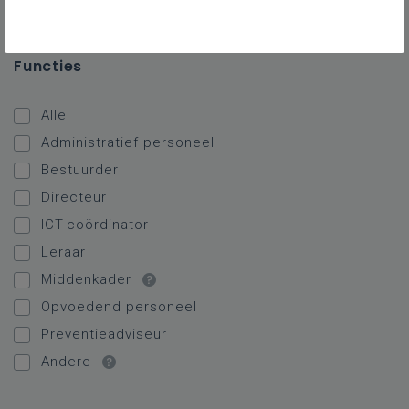
Internaten
Functies
Alle
Administratief personeel
Bestuurder
Directeur
ICT-coördinator
Leraar
Middenkader
Opvoedend personeel
Preventieadviseur
Andere