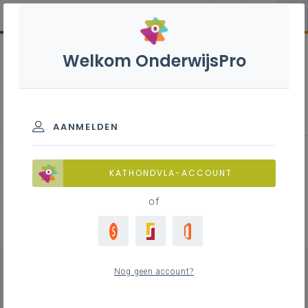
Welkom OnderwijsPro
Professionalisering
AANMELDEN
KATHONDVLA-ACCOUNT
Zoek
of
Filter
0
Nog geen account?
Verfijn je zoekopdracht
wis alle