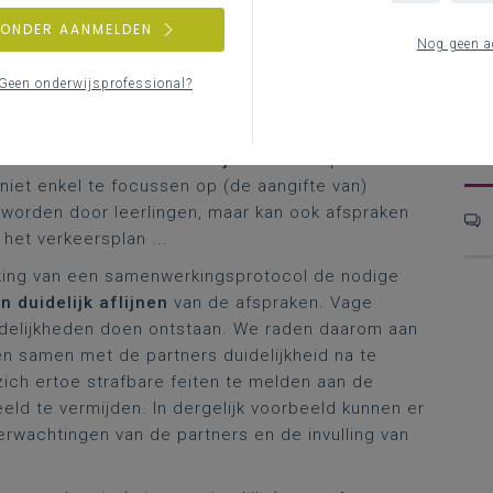
ing overleg moeten kunnen groeien. We hopen dat
ZONDER AANMELDEN
het ter ondertekening voorleggen van
H
Nog geen a
D
Geen onderwijsprofessional?
 de dialoog met de politie bundelen we hieronder
D
d
t goede afspraken te kunnen komen.
P
k is om de
inhoud en reikwijdte
van het protocol
niet enkel te focussen op (de aangifte van)
 worden door leerlingen, maar kan ook afspraken
het verkeersplan ...
erking van een samenwerkingsprotocol de nodige
 duidelijk aflijnen
van de afspraken. Vage
idelijkheden doen ontstaan. We raden daarom aan
n samen met de partners duidelijkheid na te
zich ertoe strafbare feiten te melden aan de
beeld te vermijden. In dergelijk voorbeeld kunnen er
erwachtingen van de partners en de invulling van