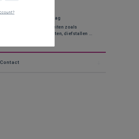
et vast aanspreekpunt
ccount?
e aanpak van spijbelgedrag
e aanpak van strafbare feiten zoals
rugsfeiten, geweldsdelicten, diefstallen …
raktijkvoorbeelden
Contact