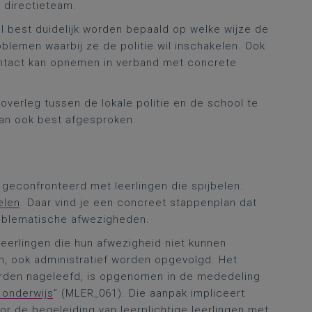
t directieteam.
 best duidelijk worden bepaald op welke wijze de
blemen waarbij ze de politie wil inschakelen. Ook
 contact kan opnemen in verband met concrete
overleg tussen de lokale politie en de school te
dan ook best afgesproken.
geconfronteerd met leerlingen die spijbelen.
elen
. Daar vind je een concreet stappenplan dat
roblematische afwezigheden.
erlingen die hun afwezigheid niet kunnen
jn, ook administratief worden opgevolgd. Het
orden nageleefd, is opgenomen in de mededeling
 onderwijs
” (MLER_061). Die aanpak impliceert
r de begeleiding van leerplichtige leerlingen met