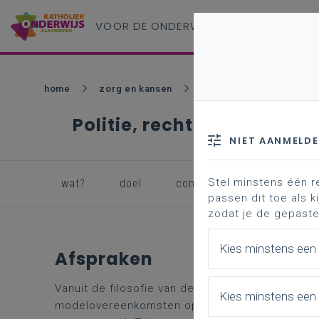
VOOR DE ONDERWIJS
PROFESSIONAL
home
zorg en kansen
netwerk
politie/re
Politie, recht en jeugdhul
NIET AANMELD
Stel minstens één r
wat?
doel
concreet kader voor schol
passen dit toe als ki
zodat je de gepaste
Kies minstens een
Afspraken
Vanuit de filosofie van de ministeriële omzendbr
Kies minstens een 
modelovereenkomsten op te stellen. Katholiek O