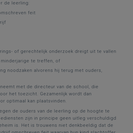
 de leerling:
 omschreven feit
ijf
ings- of gerechtelijk onderzoek dreigt uit te vallen
inderjarige te treffen, of
ing noodzaken alvorens hij terug met ouders,
opneemt met de directeur van de school, die
voor het toezicht. Gezamenlijk wordt dan
r optimaal kan plaatsvinden.
wegen de ouders van de leerling op de hoogte te
diensten zijn in principe geen uitleg verschuldigd
heim is. Het is trouwens niet denkbeeldig dat de
drijf omschreven feit waarvan hun kind slachtoffer