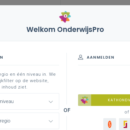
Welkom OnderwijsPro
cht/jeugdhulp
afspraken
p
EN
AANMELDEN
egio en één niveau in. We
en
afspraken
jkfilter op de website,
 inhoud ziet.
KATHOND
 niveau
of
ief PLP 41 is het niet mogelijk om
regio
nderwijs Vlaanderen heeft zich daar dan ook niet
Af