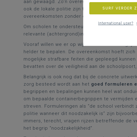
aan gewaagd. Zo’n overeenkomst zou in onderl
SURF VERDER 
ook de lokale politie zijn taak ruimer ziet dan 
overeenkomsten zonder dialoog.
International user?
Om scholen te ondersteunen in het aangaan van
relevante (achtergrond)informatie teneinde to
Vooraf willen we er op wijzen dat het belangrij
helder te bepalen. De overeenkomst hoeft zich 
mogelijke strafbare feiten die gepleegd kunnen
bevatten over de veiligheid aan de schoolpoort, 
Belangrijk is ook nog dat bij de concrete uitw
zorg besteed wordt aan het
goed formuleren en
begrippen en bepalingen kunnen heel wat ondu
om bepaalde containerbegrippen te vermijden e
streven. Formuleringen als “de school verbindt 
politie wanneer dit noodzakelijk is” zijn bijvoor
immers, terecht, vragen rijzen betreffende de v
het begrip “noodzakelijkheid”.