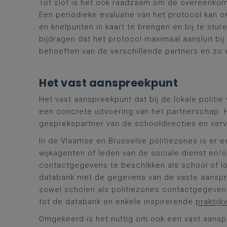
Tot slot is het ook raadzaam om de overeenkoms
Een periodieke evaluatie van het protocol kan 
en knelpunten in kaart te brengen en bij te stur
bijdragen dat het protocol maximaal aansluit bi
behoeften van de verschillende partners en zo ee
Het vast aanspreekpunt
Het vast aanspreekpunt dat bij de lokale politie
een concrete uitvoering van het partnerschap. 
gesprekspartner van de schooldirecties en ver
In de Vlaamse en Brusselse politiezones is er 
wijkagenten of leden van de sociale dienst en/o
contactgegevens te beschikken als school of lo
databank met de gegevens van de vaste aanspr
zowel scholen als politiezones contactgegevens
tot de databank en enkele inspirerende
praktij
Omgekeerd is het nuttig om ook een vast aansp