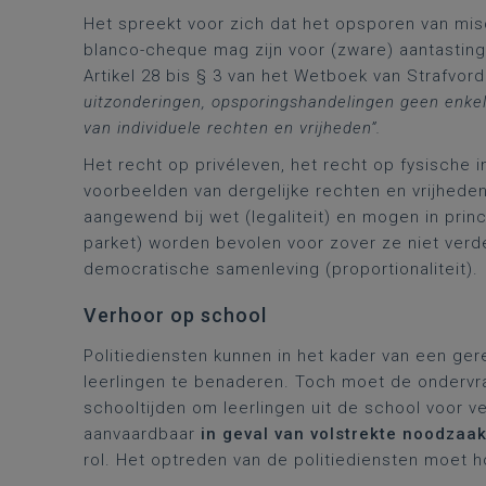
Het spreekt voor zich dat het opsporen van misd
blanco-cheque mag zijn voor (zware) aantastin
Artikel 28 bis § 3 van het Wetboek van Strafvor
uitzonderingen, opsporingshandelingen geen enk
van individuele rechten en vrijheden”.
Het recht op privéleven, het recht op fysische 
voorbeelden van dergelijke rechten en vrijhed
aangewend bij wet (legaliteit) en mogen in princ
parket) worden bevolen voor zover ze niet verder
democratische samenleving (proportionaliteit).
Verhoor op school
Politiediensten kunnen in het kader van een ge
leerlingen te benaderen. Toch moet de ondervrag
schooltijden om leerlingen uit de school voor 
aanvaardbaar
in geval van volstrekte noodzaa
rol. Het optreden van de politiediensten moet 