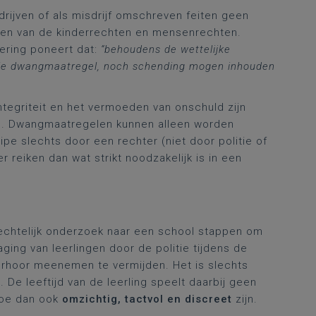
rijven of als misdrijf omschreven feiten geen
gen van de kinderrechten en mensenrechten.
dering poneert dat:
“behoudens de wettelijke
ele dwangmaatregel, noch schending mogen inhouden
integriteit en het vermoeden van onschuld zijn
en. Dwangmaatregelen kunnen alleen worden
ipe slechts door een rechter (niet door politie of
 reiken dan wat strikt noodzakelijk is in een
rechtelijk onderzoek naar een school stappen om
ing van leerlingen door de politie tijdens de
verhoor meenemen te vermijden. Het is slechts
k
. De leeftijd van de leerling speelt daarbij geen
hoe dan ook
omzichtig, tactvol en discreet
zijn.