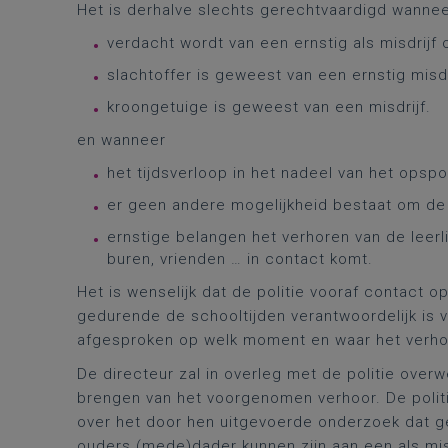
Het is derhalve slechts gerechtvaardigd wanneer
verdacht wordt van een ernstig als misdrijf
slachtoffer is geweest van een ernstig misdr
kroongetuige is geweest van een misdrijf.
en wanneer
het tijdsverloop in het nadeel van het opspor
er geen andere mogelijkheid bestaat om de m
ernstige belangen het verhoren van de leerl
buren, vrienden … in contact komt.
Het is wenselijk dat de politie vooraf contact 
gedurende de schooltijden verantwoordelijk is 
afgesproken op welk moment en waar het verhoo
De directeur zal in overleg met de politie over
brengen van het voorgenomen verhoor. De politie
over het door hen uitgevoerde onderzoek dat ge
ouders (mede)dader kunnen zijn aan een als mis