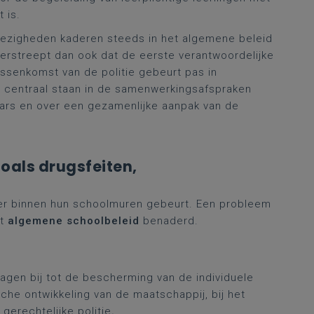
 is.
wezigheden kaderen steeds in het algemene beleid
rstreept dan ook dat de eerste verantwoordelijke
tussenkomst van de politie gebeurt pas in
dus centraal staan in de samenwerkingsafspraken
aars en over een gezamenlijke aanpak van de
oals drugsfeiten,
t er binnen hun schoolmuren gebeurt. Een probleem
et
algemene schoolbeleid
benaderd.
agen bij tot de bescherming van de individuele
che ontwikkeling van de maatschappij, bij het
gerechtelijke politie
.