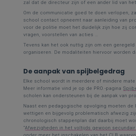
zal dat de directeur zijn of een ander lid van he
Om de communicatie goed te doen verlopen, zal
school contact opneemt naar aanleiding van pro
voor de politie moet het duidelijk zijn hoe zij
vragen, voorstellen van acties …
Tevens kan het ook nuttig zijn om een geregeld 
organiseren. De modaliteiten hiervoor worden 
De aanpak van spijbelgedrag
Elke school wordt in meerdere of mindere mate 
Meer informatie vind je op de PRO.-pagina
Spijb
scholen kan ondersteunen bij de aanpak van p
Naast een pedagogische opvolging moeten de le
wettigen en bijgevolg problematisch afwezig zi
chronologisch stappenplan dat daarbij moet w
“
Afwezigheden in het voltijds gewoon secundair
onder meer het inschakelen van het CLB waarvoo