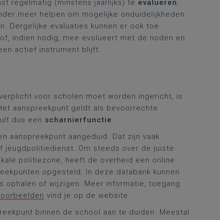
t regelmatig (minstens jaarlijks) te
evalueren
.
onder meer helpen om mogelijke onduidelijkheden
en. Dergelijke evaluaties kunnen er ook toe
j of, indien nodig, mee evolueert met de noden en
n actief instrument blijft.
 verplicht voor scholen moet worden ingericht, is
Het aanspreekpunt geldt als bevoorrechte
vult dus een
scharnierfunctie
.
een aanspreekpunt aangeduid. Dat zijn vaak
f jeugdpolitiedienst. Om steeds over de juiste
kale politiezone, heeft de overheid een online
eekpunten opgesteld. In deze databank kunnen
 ophalen of wijzigen. Meer informatie, toegang
kvoorbeelden
vind je op de website.
reekpunt binnen de school aan te duiden. Meestal