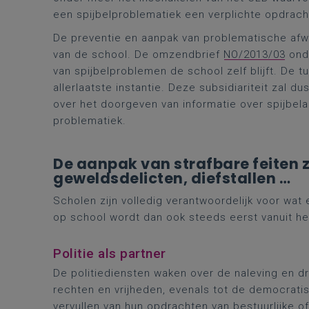
een spijbelproblematiek een verplichte opdracht
De preventie en aanpak van problematische af
van de school. De omzendbrief
NO/2013/03
onde
van spijbelproblemen de school zelf blijft. De 
allerlaatste instantie. Deze subsidiariteit zal 
over het doorgeven van informatie over spijbel
problematiek.
De aanpak van strafbare feiten z
geweldsdelicten, diefstallen …
Scholen zijn volledig verantwoordelijk voor wa
op school wordt dan ook steeds eerst vanuit h
Politie als partner
De politiediensten waken over de naleving en dr
rechten en vrijheden, evenals tot de democratis
vervullen van hun
opdrachten van bestuurlijke of 