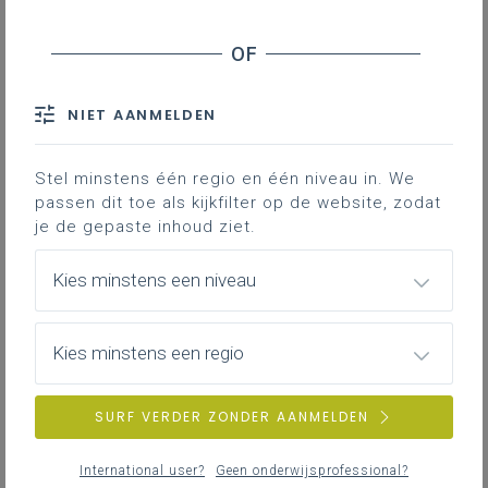
studietoelage
Hoger onderwijs – Studietoelagen
Hoger onderwijs - Druk op academici vanuit
NIET AANMELDEN
woke- en cancelculture
Hoger onderwijs - Dataset evaluatie studie-
efficiëntie
Stel minstens één regio en één niveau in. We
passen dit toe als kijkfilter op de website, zodat
Studentenkamers - Vraag en aanbod
je de gepaste inhoud ziet.
Onderwijskwalificerende opleidingstrajecten
(OKOT) - Stand van zaken
Kies minstens een niveau
Inspectie levensbeschouwelijke vakken -
Islamitische godsdienst
Kies minstens een regio
Inspectie levensbeschouwelijke vakken - Taaklast
Inspectie levensbeschouwelijke vakken -
SURF VERDER ZONDER AANMELDEN
Opdracht en kwaliteit
Inspectie levensbeschouwelijke vakken -
International user?
Geen onderwijsprofessional?
Verloning