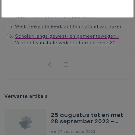
Vroegtijdige schoolverlaters – Genderkloof
Verkeersveiligheid – Schoolroutes
Werkzoekende leerkrachten - Stand van zaken
Scholen langs gewest- en gemeentewegen -
Vaste of variabele verkeersborden zone 30
Verwante artikels
25 augustus tot en met
28 september 2023 -
Schriftelijke vragen
wo 27 september 2023