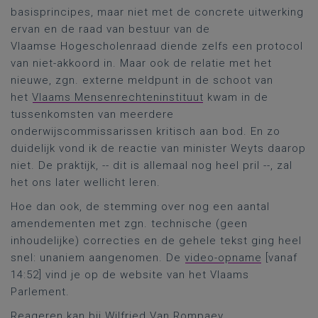
basisprincipes, maar niet met de concrete uitwerking
ervan en de raad van bestuur van de
Vlaamse Hogescholenraad diende zelfs een protocol
van niet-akkoord in. Maar ook de relatie met het
nieuwe, zgn. externe meldpunt in de schoot van
het
Vlaams Mensenrechteninstituut
kwam in de
tussenkomsten van meerdere
onderwijscommissarissen kritisch aan bod. En zo
duidelijk vond ik de reactie van minister Weyts daarop
niet. De praktijk, -- dit is allemaal nog heel pril --, zal
het ons later wellicht leren.
Hoe dan ook, de stemming over nog een aantal
amendementen met zgn. technische (geen
inhoudelijke) correcties en de gehele tekst ging heel
snel: unaniem aangenomen. De
video-opname
[vanaf
14:52] vind je op de website van het Vlaams
Parlement.
Reageren kan bij Wilfried Van Rompaey