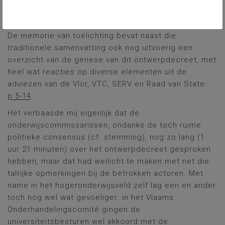
(ii) een wettelijk statuut voor vertrouwenspersonen
ten aanzien van studenten.
De memorie van toelichting bevat naast die
traditionele samenvatting ook nog uitvoerig een
overzicht van de genese van dit ontwerpdecreet, met
heel wat reacties op diverse elementen uit de
adviezen van de Vlor, VTC, SERV en Raad van State:
p.5-14
.
Het verbaasde mij eigenlijk dat de
onderwijscommissarissen, ondanks de toch ruime
politieke consensus (cf. stemming), nog zo lang (1
uur 21 minuten) over het ontwerpdecreet gesproken
hebben, maar dat had wellicht te maken met net die
talrijke opmerkingen bij de betrokken actoren. Met
name in het hogeronderwijsveld zelf lag een en ander
toch nog wel wat gevoeliger: in het Vlaams
Onderhandelingscomité gingen de
universiteitsbesturen wel akkoord met de