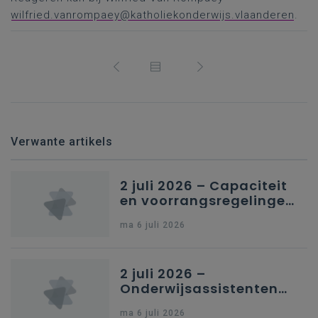
wilfried.vanrompaey@katholiekonderwijs.vlaanderen
.
Verwante artikels
2 juli 2026 – Capaciteit
en voorrangsregelingen
in Nederlandstalig
ma 6 juli 2026
secundair onderwijs in
Brussel
2 juli 2026 –
Onderwijsassistenten
en omkadering in
ma 6 juli 2026