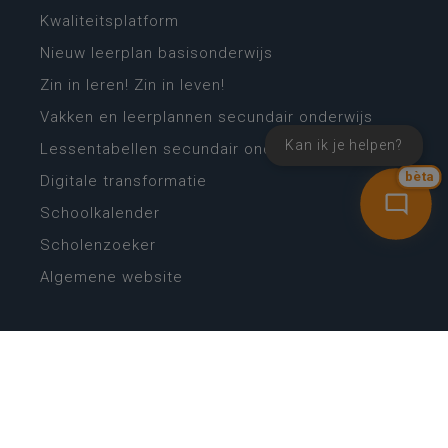
Kwaliteitsplatform
Nieuw leerplan basisonderwijs
Zin in leren! Zin in leven!
Vakken en leerplannen secundair onderwijs
Kan ik je helpen?
Lessentabellen secundair onderwijs
bèta
Digitale transformatie
Schoolkalender
Scholenzoeker
Algemene website
CONTACT
Wie is wie
Locaties