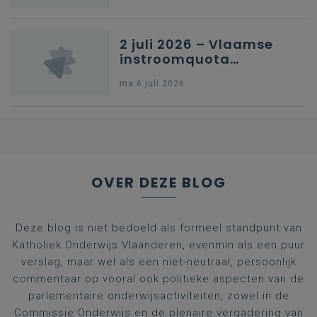
kleuteronderwijs
2 juli 2026 – Vlaamse
instroomquota
geneeskunde v.
ma 6 juli 2026
federale RIZIV-
nummers voor
afgestudeerde artsen
OVER DEZE BLOG
Deze blog is niet bedoeld als formeel standpunt van
Katholiek Onderwijs Vlaanderen, evenmin als een puur
verslag, maar wel als een niet-neutraal, persoonlijk
commentaar op vooral ook politieke aspecten van de
parlementaire onderwijsactiviteiten, zowel in de
Commissie Onderwijs en de plenaire vergadering van