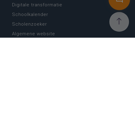
Digitale transformatie
Schoolkalender
Scholenzoeker
Algemene website
CONTACT
Wie is wie
Locaties
Algemeen contact
Helpdesk
NIEUWSBRIEF
SCHRIJF IN