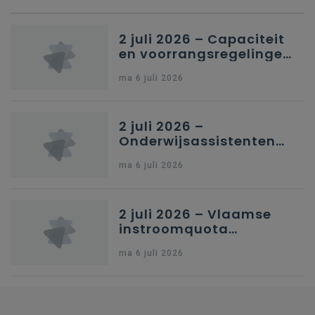
2 juli 2026 – Capaciteit
en voorrangsregelingen
in Nederlandstalig
ma 6 juli 2026
secundair onderwijs in
Brussel
2 juli 2026 –
Onderwijsassistenten
en omkadering in
ma 6 juli 2026
kleuteronderwijs
2 juli 2026 – Vlaamse
instroomquota
geneeskunde v.
ma 6 juli 2026
federale RIZIV-
nummers voor
afgestudeerde artsen