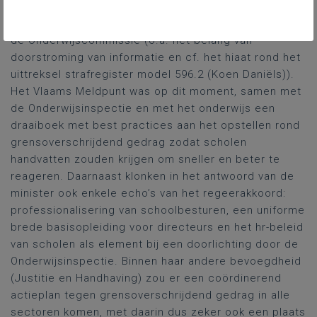
Samengevat bleek ook over deze kwestie niet
onverwacht een substantiële consensus te bestaan in
de Onderwijscommissie (o.a. het belang van
doorstroming van informatie en cf. het hiaat rond het
uittreksel strafregister model 596.2 (Koen Daniëls)).
Het Vlaams Meldpunt was op dit moment, samen met
de Onderwijsinspectie en met het onderwijs een
draaiboek met best practices aan het opstellen rond
grensoverschrijdend gedrag zodat scholen
handvatten zouden krijgen om sneller en beter te
reageren. Daarnaast klonken in het antwoord van de
minister ook enkele echo’s van het regeerakkoord:
professionalisering van schoolbesturen, een uniforme
brede basisopleiding voor directeurs en het hr-beleid
van scholen als element bij een doorlichting door de
Onderwijsinspectie. Binnen haar andere bevoegdheid
(Justitie en Handhaving) zou er een coördinerend
actieplan tegen grensoverschrijdend gedrag in alle
sectoren komen, met daarin dus zeker ook een plaats