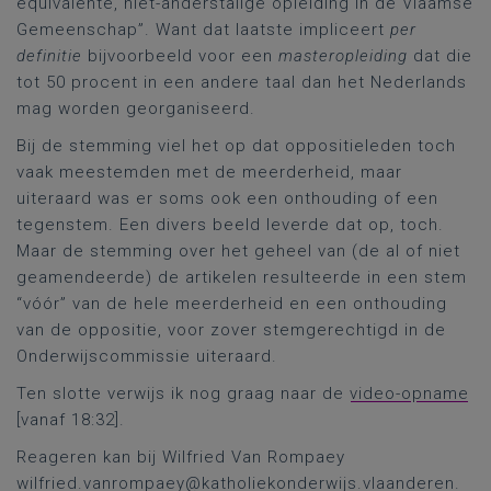
equivalente, niet-anderstalige opleiding in de Vlaamse
Gemeenschap”. Want dat laatste impliceert
per
definitie
bijvoorbeeld voor een
masteropleiding
dat die
tot 50 procent in een andere taal dan het Nederlands
mag worden georganiseerd.
Bij de stemming viel het op dat oppositieleden toch
vaak meestemden met de meerderheid, maar
uiteraard was er soms ook een onthouding of een
tegenstem. Een divers beeld leverde dat op, toch.
Maar de stemming over het geheel van (de al of niet
geamendeerde) de artikelen resulteerde in een stem
“vóór” van de hele meerderheid en een onthouding
van de oppositie, voor zover stemgerechtigd in de
Onderwijscommissie uiteraard.
Ten slotte verwijs ik nog graag naar de
video-opname
[vanaf 18:32].
Reageren kan bij Wilfried Van Rompaey
wilfried.vanrompaey@katholiekonderwijs.vlaanderen
.