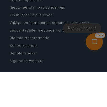
Nieuw leerplan basisonderwijs
Zin in leren! Zin in leven!
Vakken en leerplannen secundair onderwijs
Kan ik je helpen?
Lessentabellen secundair onderwijs
bèta
Digitale transformatie
Schoolkalender
Scholenzoeker
Algemene website
CONTACT
Wie is wie
Locaties
Algemeen contact