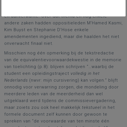
boeiende geschiedenisles van commissievoorzitter
Bart Claes over de
Drie Kraaiende Hanen
van weleer
en aanverwante. Over dat thema en nog enkele
andere zaken hadden oppositieleden M’Hamed Kasmi,
Kim Buyst en Stephanie D’Hose enkele
amendementen ingediend, maar die haalden het niet
onverwacht finaal niet.
Misschien nog één opmerking bij de tekstredactie
van de equivalentievoorwaardekwestie in de memorie
van toelichting (p.8): blijven schrijven “…waarbij de
student een opleidingstraject
volledig in het
Nederlands
(nwvr: mijn cursivering) kan volgen.” blijft
onnodig voor verwarring zorgen, die mondeling door
meerdere leden van de meerderheid dan wel
uitgeklaard werd tijdens de commissievergadering,
maar zoiets zou ook heel makkelijk
tekstueel
in het
formele document zelf kunnen door gewoon te
spreken van “de voorwaarde van ten minste één