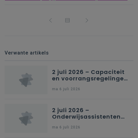
Verwante artikels
2 juli 2026 – Capaciteit
en voorrangsregelingen
in Nederlandstalig
ma 6 juli 2026
secundair onderwijs in
Brussel
2 juli 2026 –
Onderwijsassistenten
en omkadering in
ma 6 juli 2026
kleuteronderwijs