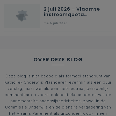
2 juli 2026 – Vlaamse
instroomquota
geneeskunde v.
ma 6 juli 2026
federale RIZIV-
nummers voor
afgestudeerde artsen
OVER DEZE BLOG
Deze blog is niet bedoeld als formeel standpunt van
Katholiek Onderwijs Vlaanderen, evenmin als een puur
verslag, maar wel als een niet-neutraal, persoonlijk
commentaar op vooral ook politieke aspecten van de
parlementaire onderwijsactiviteiten, zowel in de
Commissie Onderwijs en de plenaire vergadering van
het Vlaams Parlement als uitzonderlijk ook in een