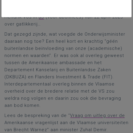
stuk van Steven De Foer in
dS Weekblad
(voor
abonnees) van 19 april 2025 en de column van
Hendrik Vos in
dS
(voor abonnees) van 22 april 2025
over gatlikkerij…
Dat gezegd zijnde, wat voegde de Onderwijsminister
daaraan nog toe? Een heel kort en krachtig “géén
buitenlandse beïnvloeding van onze (academische)
normen en waarden”. Er was ook al overleg geweest
tussen de Amerikaanse ambassade en het
Departement Kanselarij en Buitenlandse Zaken
(DKBUZA) en Flanders Investment & Trade (FIT).
Interdepartementaal overleg binnen de Vlaamse
overheid over de bredere relatie met de VS zou
weldra nog volgen en daarin zou ook die bevraging
aan bod komen.
Lees de bespreking van de “
Vraag om uitleg over de
Amerikaanse vragenlijst aan de Vlaamse universiteiten
van Brecht Warnez” aan minister Zuhal Demir.