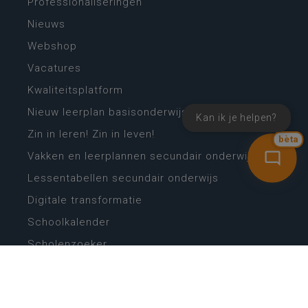
Professionaliseringen
Nieuws
Webshop
Vacatures
Kwaliteitsplatform
Nieuw leerplan basisonderwijs
Kan ik je helpen?
Zin in leren! Zin in leven!
bèta
Vakken en leerplannen secundair onderwijs
Lessentabellen secundair onderwijs
Digitale transformatie
Schoolkalender
Scholenzoeker
Algemene website