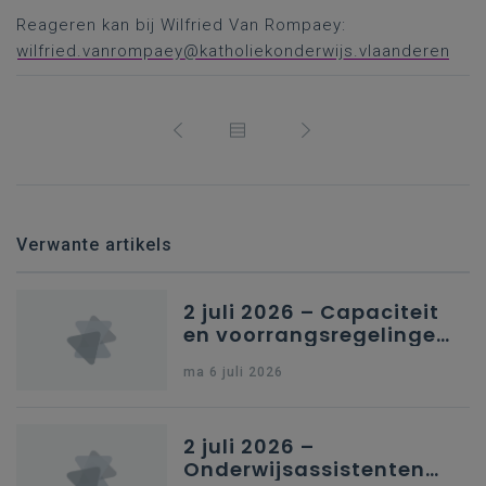
Reageren kan bij Wilfried Van Rompaey:
wilfried.vanrompaey@katholiekonderwijs.vlaanderen
Verwante artikels
2 juli 2026 – Capaciteit
en voorrangsregelingen
in Nederlandstalig
ma 6 juli 2026
secundair onderwijs in
Brussel
2 juli 2026 –
Onderwijsassistenten