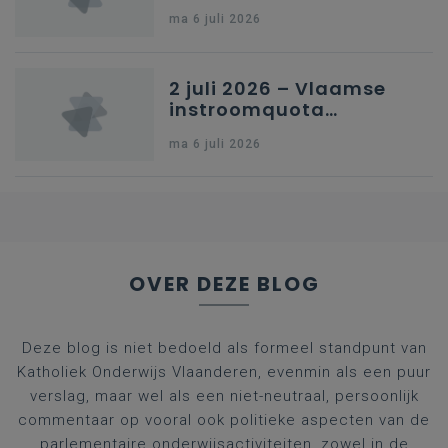
en omkadering in
ma 6 juli 2026
kleuteronderwijs
2 juli 2026 – Vlaamse
instroomquota
geneeskunde v.
ma 6 juli 2026
federale RIZIV-
nummers voor
afgestudeerde artsen
OVER DEZE BLOG
Deze blog is niet bedoeld als formeel standpunt van
Katholiek Onderwijs Vlaanderen, evenmin als een puur
verslag, maar wel als een niet-neutraal, persoonlijk
commentaar op vooral ook politieke aspecten van de
parlementaire onderwijsactiviteiten, zowel in de