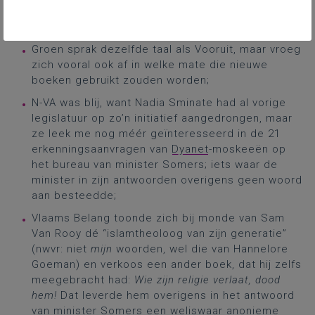
partij was, waardoor een rol ter zake voor de
‘gewone’ onderwijsinspectie opportuun zou zijn;
Groen sprak dezelfde taal als Vooruit, maar vroeg
zich vooral ook af in welke mate die nieuwe
boeken gebruikt zouden worden;
N-VA was blij, want Nadia Sminate had al vorige
legislatuur op zo’n initiatief aangedrongen, maar
ze leek me nog méér geïnteresseerd in de 21
erkenningsaanvragen van
Dyanet
-moskeeën op
het bureau van minister Somers; iets waar de
minister in zijn antwoorden overigens geen woord
aan besteedde;
Vlaams Belang toonde zich bij monde van Sam
Van Rooy dé “islamtheoloog van zijn generatie”
(nwvr: niet
mijn
woorden, wel die van Hannelore
Goeman) en verkoos een ander boek, dat hij zelfs
meegebracht had:
Wie zijn religie verlaat, dood
hem!
Dat leverde hem overigens in het antwoord
van minister Somers een weliswaar anonieme