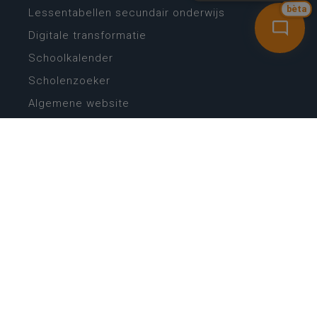
bèta
Lessentabellen secundair onderwijs
Digitale transformatie
Schoolkalender
Scholenzoeker
Algemene website
CONTACT
Wie is wie
Locaties
Algemeen contact
Helpdesk
NIEUWSBRIEF