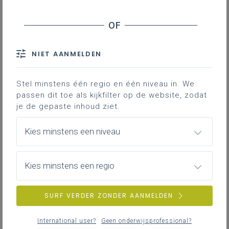
partijstelling Vlaamse overheid
Leerplichtonderwijs - Directiewissels
Verplichte inburgering - Verstrenging niveau
NIET AANMELDEN
Nederlands als tweede taal (NT2)
Leerlingen - Overstap na eerste jaar secundair
onderwijs
Stel minstens één regio en één niveau in. We
passen dit toe als kijkfilter op de website, zodat
Onderwijsinspectie - Planlastcalculator
je de gepaste inhoud ziet.
Doorstroom van secundair naar hoger onderwijs -
Stand van zaken
Kies minstens een niveau
Hoger onderwijs - Studenten die thuis geen
Nederlands spreken
Kies minstens een regio
Studietoelagen - Gemiddelde doorlooptijden (2)
Platform 'allesoverpesten.be' - Stand van zaken
SURF VERDER ZONDER AANMELDEN
Archief voor Onderwijs - Werking
Verplicht slagen voor de starttoets
International user?
Geen onderwijsprofessional?