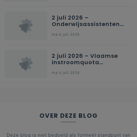
Brussel
2 juli 2026 –
Onderwijsassistenten
en omkadering in
ma 6 juli 2026
kleuteronderwijs
2 juli 2026 – Vlaamse
instroomquota
geneeskunde v.
ma 6 juli 2026
federale RIZIV-
nummers voor
afgestudeerde artsen
OVER DEZE BLOG
Deze blog is niet bedoeld als formeel standpunt van