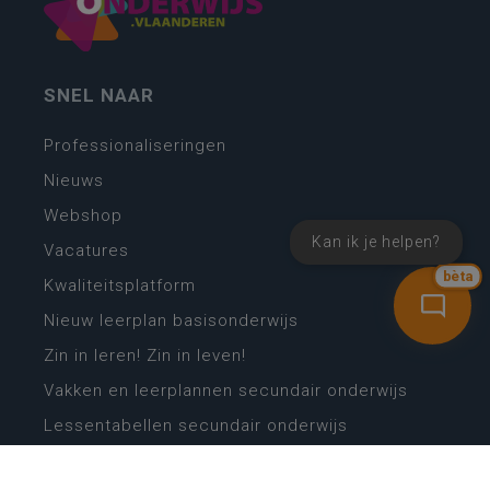
SNEL NAAR
Professionaliseringen
Nieuws
Webshop
Kan ik je helpen?
Vacatures
bèta
Kwaliteitsplatform
Nieuw leerplan basisonderwijs
Zin in leren! Zin in leven!
Vakken en leerplannen secundair onderwijs
Lessentabellen secundair onderwijs
Digitale transformatie