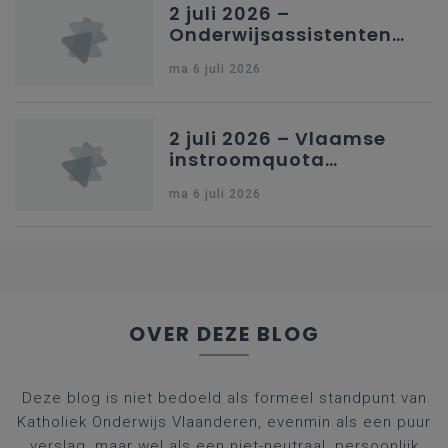
2 juli 2026 –
Onderwijsassistenten
en omkadering in
ma 6 juli 2026
kleuteronderwijs
2 juli 2026 – Vlaamse
instroomquota
geneeskunde v.
ma 6 juli 2026
federale RIZIV-
nummers voor
afgestudeerde artsen
OVER DEZE BLOG
Deze blog is niet bedoeld als formeel standpunt van
Katholiek Onderwijs Vlaanderen, evenmin als een puur
verslag, maar wel als een niet-neutraal, persoonlijk