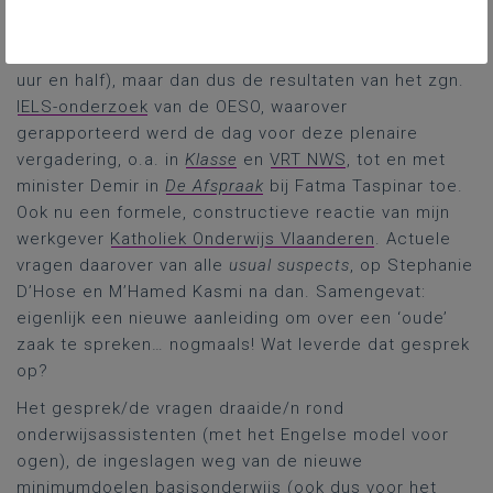
Door de duur van het actualiteitsdebat hadden we er
een hele tijd op moeten wachten (iets van een drietal
uur en half), maar dan dus de resultaten van het zgn.
IELS-onderzoek
van de OESO, waarover
gerapporteerd werd de dag voor deze plenaire
vergadering, o.a. in
Klasse
en
VRT NWS
, tot en met
minister Demir in
De Afspraak
bij Fatma Taspinar toe.
Ook nu een formele, constructieve reactie van mijn
werkgever
Katholiek Onderwijs Vlaanderen
. Actuele
vragen daarover van alle
usual suspects
, op Stephanie
D’Hose en M’Hamed Kasmi na dan. Samengevat:
eigenlijk een nieuwe aanleiding om over een ‘oude’
zaak te spreken… nogmaals! Wat leverde dat gesprek
op?
Het gesprek/de vragen draaide/n rond
onderwijsassistenten (met het Engelse model voor
ogen), de ingeslagen weg van de nieuwe
minimumdoelen basisonderwijs (ook dus voor het