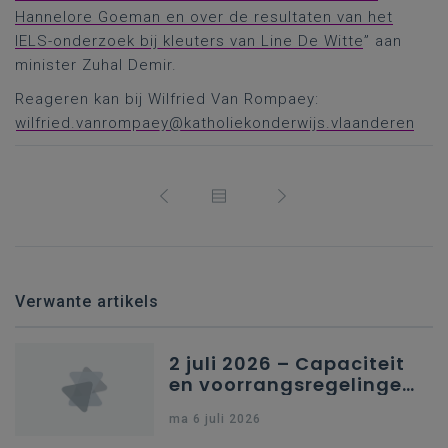
Hannelore Goeman en over de resultaten van het
IELS-onderzoek bij kleuters van Line De Witte
” aan
minister Zuhal Demir.
Reageren kan bij Wilfried Van Rompaey:
wilfried.vanrompaey@katholiekonderwijs.vlaanderen
Verwante artikels
2 juli 2026 – Capaciteit
en voorrangsregelingen
in Nederlandstalig
ma 6 juli 2026
secundair onderwijs in
Brussel