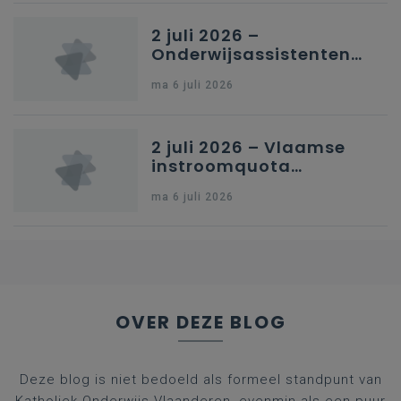
2 juli 2026 –
Onderwijsassistenten
en omkadering in
ma 6 juli 2026
kleuteronderwijs
2 juli 2026 – Vlaamse
instroomquota
geneeskunde v.
ma 6 juli 2026
federale RIZIV-
nummers voor
afgestudeerde artsen
OVER DEZE BLOG
Deze blog is niet bedoeld als formeel standpunt van