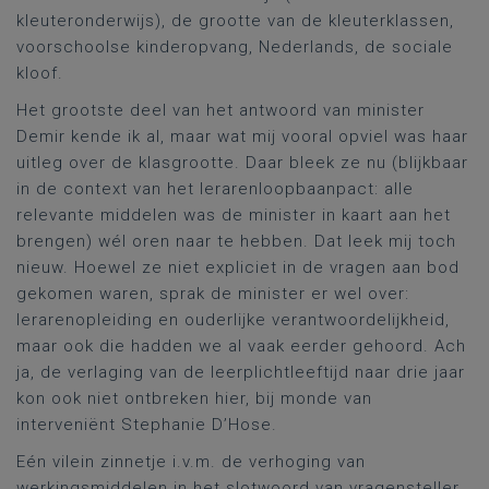
kleuteronderwijs), de grootte van de kleuterklassen,
voorschoolse kinderopvang, Nederlands, de sociale
kloof.
Het grootste deel van het antwoord van minister
Demir kende ik al, maar wat mij vooral opviel was haar
uitleg over de klasgrootte. Daar bleek ze nu (blijkbaar
in de context van het lerarenloopbaanpact: alle
relevante middelen was de minister in kaart aan het
brengen) wél oren naar te hebben. Dat leek mij toch
nieuw. Hoewel ze niet expliciet in de vragen aan bod
gekomen waren, sprak de minister er wel over:
lerarenopleiding en ouderlijke verantwoordelijkheid,
maar ook die hadden we al vaak eerder gehoord. Ach
ja, de verlaging van de leerplichtleeftijd naar drie jaar
kon ook niet ontbreken hier, bij monde van
interveniënt Stephanie D’Hose.
Eén vilein zinnetje i.v.m. de verhoging van
werkingsmiddelen in het slotwoord van vragensteller