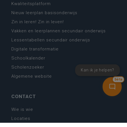
Kwaliteitsplatform
Nieuw leerplan basisonderwijs
Zin in leren! Zin in leven!
Vakken en leerplannen secundair onderwijs
Lessentabellen secundair onderwijs
Digitale transformatie
Schoolkalender
Scholenzoeker
Kan ik je helpen?
Algemene website
bèta
CONTACT
Wie is wie
Locaties