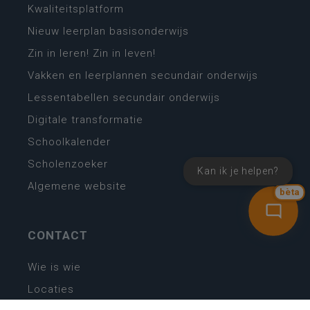
Kwaliteitsplatform
Nieuw leerplan basisonderwijs
Zin in leren! Zin in leven!
Vakken en leerplannen secundair onderwijs
Lessentabellen secundair onderwijs
Digitale transformatie
Schoolkalender
Scholenzoeker
Kan ik je helpen?
Algemene website
bèta
CONTACT
Wie is wie
Locaties