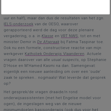
Door de duur van het actualiteitsdebat hadden we er
een hele tijd op moeten wachten (iets van een drietal
uur en half), maar dan dus de resultaten van het zgn.
IELS-onderzoek
van de OESO, waarover
gerapporteerd werd de dag voor deze plenaire
vergadering, o.a. in
Klasse
en
VRT NWS
, tot en met
minister Demir in
De Afspraak
bij Fatma Taspinar toe.
Ook nu een formele, constructieve reactie van mijn
werkgever
Katholiek Onderwijs Vlaanderen
. Actuele
vragen daarover van alle
usual suspects
, op Stephanie
D’Hose en M’Hamed Kasmi na dan. Samengevat:
eigenlijk een nieuwe aanleiding om over een ‘oude’
zaak te spreken… nogmaals! Wat leverde dat gesprek
op?
Het gesprek/de vragen draaide/n rond
onderwijsassistenten (met het Engelse model voor
ogen), de ingeslagen weg van de nieuwe
minimumdoelen basisonderwijs (ook dus voor het