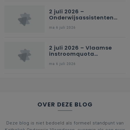
2 juli 2026 –
Onderwijsassistenten
en omkadering in
ma 6 juli 2026
kleuteronderwijs
2 juli 2026 – Vlaamse
instroomquota
geneeskunde v.
ma 6 juli 2026
federale RIZIV-
nummers voor
afgestudeerde artsen
OVER DEZE BLOG
Deze blog is niet bedoeld als formeel standpunt van