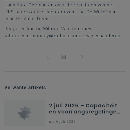
Hannelore Goeman en over de resultaten van het
IELS-onderzoek bij kleuters van Line De Witte
” aan
minister Zuhal Demir.
Reageren kan bij Wilfried Van Rompaey:
wilfried.vanrompaey@katholiekonderwijs.vlaanderen
Verwante artikels
2 juli 2026 – Capaciteit
en voorrangsregelingen
in Nederlandstalig
ma 6 juli 2026
secundair onderwijs in
Brussel