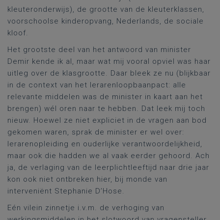
kleuteronderwijs), de grootte van de kleuterklassen,
voorschoolse kinderopvang, Nederlands, de sociale
kloof.
Het grootste deel van het antwoord van minister
Demir kende ik al, maar wat mij vooral opviel was haar
uitleg over de klasgrootte. Daar bleek ze nu (blijkbaar
in de context van het lerarenloopbaanpact: alle
relevante middelen was de minister in kaart aan het
brengen) wél oren naar te hebben. Dat leek mij toch
nieuw. Hoewel ze niet expliciet in de vragen aan bod
gekomen waren, sprak de minister er wel over:
lerarenopleiding en ouderlijke verantwoordelijkheid,
maar ook die hadden we al vaak eerder gehoord. Ach
ja, de verlaging van de leerplichtleeftijd naar drie jaar
kon ook niet ontbreken hier, bij monde van
interveniënt Stephanie D’Hose.
Eén vilein zinnetje i.v.m. de verhoging van
werkingsmiddelen in het slotwoord van vragensteller