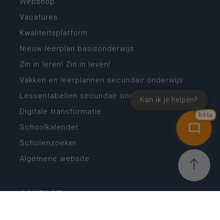
Webshop
Vacatures
Kwaliteitsplatform
Nieuw leerplan basisonderwijs
Zin in leren! Zin in leven!
Vakken en leerplannen secundair onderwijs
Lessentabellen secundair onderwijs
Kan ik je helpen?
Digitale transformatie
bèta
Schoolkalender
Scholenzoeker
Algemene website
CONTACT
Wie is wie