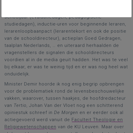
nieuwe minimumdoelen basisonderwijs,
levensbeschouwelijke vakken, reorganisatie van het
schooljaar (evaluatiedagen, pedagogische
studiedagen), inductie-uren voor beginnende leraren,
lerarenloopbaanpact (lerarentekort en ook de positie
van de schooldirecteur), actieplan Goed Gedragen,
taalplan Nederlands, … en uiteraard herhaalden de
vragenstellers de signalen die schooldirecteurs
voordien al in de media geuit hadden. Het was te veel
bij elkaar, er was te weinig tijd en er was nog heel wat
onduidelijk.
Minister Demir hoorde ik nog enig begrip opbrengen
voor de problematiek rond de levensbeschouwelijke
vakken, waarover, tussen haakjes, de hoofdredacteur
van
Tertio
, Johan Van der Vloet nog een schitterend
opiniestuk schreef in
De Morgen
en er eerder ook al
actiegevoerd werd vanuit de
Faculteit Theologie en
Religiewetenschappen
van de KU Leuven. Maar over