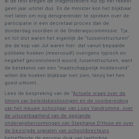
al de rest kregen de vragenstellers nul op het rekest:
geen jaar uitstel dus. En de minister kon het blijkbaar
niet laten om nog denigrerender te spreken over de
participatie in een decretaal proces dan de
donderdag voordien in de Onderwijscommissie. Tja…
en tot slot waren het eigenlijk de “tussenstructuren”
die de kop van Jut waren hier: dat vanuit bepaalde
politieke hoeken (meervoud!) overigens typisch en
negatief geconnoteerd woord,
tussenstructuren
, want
de betekenis van een “maatschappelijk middenveld”
willen die hoeken blijkbaar niet zien, tenzij het hen
goed uitkomt...
Lees de bespreking van de “
Actuele vraag over de
timing van beleidsbeslissingen en de voorbereiding
van het nieuwe schooljaar van Loes Vandromme, over
de uitvoerbaarheid van de geplande
onderwijshervormingen van Stephanie D'Hose en over
de bezorgde signalen van schooldirecteurs
betreffende de enorme druk van laattijdige