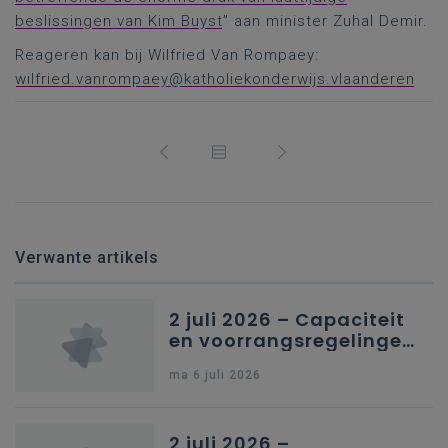
beslissingen van Kim Buyst
” aan minister Zuhal Demir.
Reageren kan bij Wilfried Van Rompaey:
wilfried.vanrompaey@katholiekonderwijs.vlaanderen
Verwante artikels
2 juli 2026 – Capaciteit
en voorrangsregelingen
in Nederlandstalig
ma 6 juli 2026
secundair onderwijs in
Brussel
2 juli 2026 –