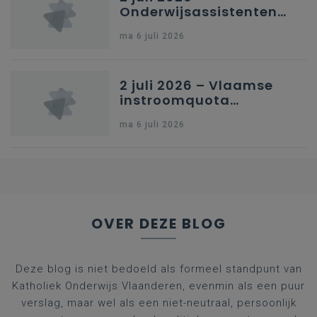
Onderwijsassistenten
en omkadering in
ma 6 juli 2026
kleuteronderwijs
2 juli 2026 – Vlaamse
instroomquota
geneeskunde v.
ma 6 juli 2026
federale RIZIV-
nummers voor
afgestudeerde artsen
OVER DEZE BLOG
Deze blog is niet bedoeld als formeel standpunt van
Katholiek Onderwijs Vlaanderen, evenmin als een puur
verslag, maar wel als een niet-neutraal, persoonlijk