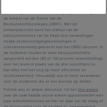
fond een integratieoefening (cf. Vlaams
Regeerakkoord) was van de zgn. Raad voor
betwistingen inzake studievoortgangsbeslissingen in
de koepel van de Dienst van de
Bestuursrechtscolleges (DBRC). Met dit
ontwerpdecreet werd het statuut van de
bestuursrechters van de Raad voor betwistingen
inzake studievoortgangsbeslissingen in
overeenstemming gebracht met het DBRC-decreet. In
de toekomst zouden er twee bestuursrechters
aangesteld worden (80 of 100 procent tewerkstelling)
voor het leven in plaats van de drie voorzitters nu.
Dat alles met het oog op meer efficiëntie en
rechtszekerheid. Inhoudelijk zou er niets veranderen
voor de studenten die er een beroep op deden.
Politiek was er amper discussie. Uit het
Vlor-advies
over de zaak haalde vooral enkele oppositieleden een
paar bekommernissen en hier en daar viel de vraag of
de doorlooptijd voor de student nu gegarandeerd