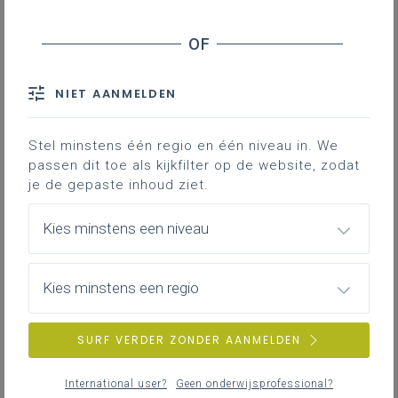
de rechtspleging van sommige
Vlaamse
bestuursrechtscolleges, wat
NIET AANMELDEN
betreft de Raad voor
Stel minstens één regio en één niveau in. We
betwistingen inzake
passen dit toe als kijkfilter op de website, zodat
je de gepaste inhoud ziet.
studievoortgangsbeslissingen
en de rechtspositieregeling
Kies minstens een niveau
van de bestuursrechters: in
Kies minstens een regio
het kort
SURF VERDER ZONDER AANMELDEN
Die titel hierboven is een hele mondvol voor wat au
International user?
Geen onderwijsprofessional?