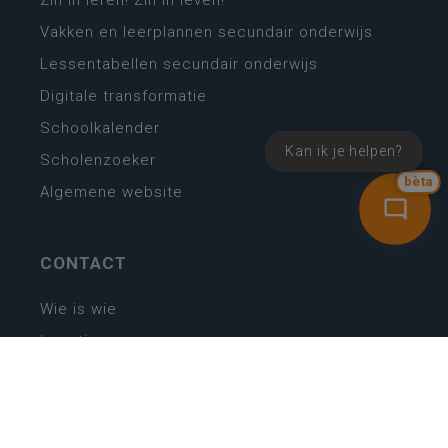
Zin in leren! Zin in leven!
Vakken en leerplannen secundair onderwijs
Lessentabellen secundair onderwijs
Digitale transformatie
Schoolkalender
Kan ik je helpen?
Scholenzoeker
bèta
Algemene website
CONTACT
Wie is wie
Locaties
Algemeen contact
Helpdesk