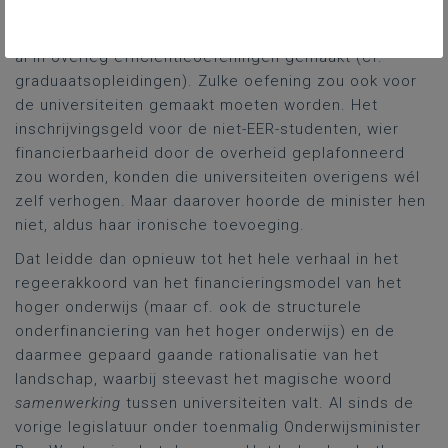
van 1,5 miljard euro moest ook zo wel lukken, aldus
de minister. Voor de hogescholen waren er trouwens
al in overleg efficiëntieoefeningen gemaakt (cf.
graduaatsopleidingen). Zulke oefening zou ook voor
de universiteiten gemaakt moeten worden. Het
inschrijvingsgeld voor de niet-EER-studenten, wier
financierbaarheid door de overheid geplafonneerd
zou worden, konden die universiteiten overigens wél
zelf verhogen. Maar daarover hoorde de minister hen
niet, aldus haar ironische toevoeging.
Dat leidde dan opnieuw tot het hele verhaal in het
regeerakkoord van het financieringsmodel van het
hoger onderwijs (maar cf. ook de structurele
onderfinanciering van het hoger onderwijs) en de
daarmee gepaard gaande rationalisatie van het
landschap, waarbij steevast het magische woord
samenwerking
tussen universiteiten valt. Al sinds de
vorige legislatuur onder toenmalig Onderwijsminister