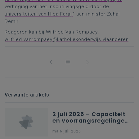
verhoging van het inschrijvingsgeld door de
universiteiten van Hiba Faraji
” aan minister Zuhal
Demir.
Reageren kan bij Wilfried Van Rompaey:
wilfried.vanrompaey@katholiekonderwijs.vlaanderen
Verwante artikels
2 juli 2026 – Capaciteit
en voorrangsregelingen
in Nederlandstalig
ma 6 juli 2026
secundair onderwijs in