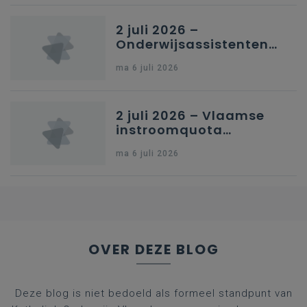
Brussel
2 juli 2026 –
Onderwijsassistenten
en omkadering in
ma 6 juli 2026
kleuteronderwijs
2 juli 2026 – Vlaamse
instroomquota
geneeskunde v.
ma 6 juli 2026
federale RIZIV-
nummers voor
afgestudeerde artsen
OVER DEZE BLOG
Deze blog is niet bedoeld als formeel standpunt van