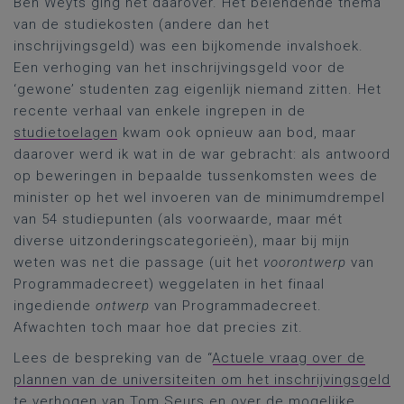
Ben Weyts ging het daarover. Het belendende thema
van de studiekosten (andere dan het
inschrijvingsgeld) was een bijkomende invalshoek.
Een verhoging van het inschrijvingsgeld voor de
‘gewone’ studenten zag eigenlijk niemand zitten. Het
recente verhaal van enkele ingrepen in de
studietoelagen
kwam ook opnieuw aan bod, maar
daarover werd ik wat in de war gebracht: als antwoord
op beweringen in bepaalde tussenkomsten wees de
minister op het wel invoeren van de minimumdrempel
van 54 studiepunten (als voorwaarde, maar mét
diverse uitzonderingscategorieën), maar bij mijn
weten was net die passage (uit het
voorontwerp
van
Programmadecreet) weggelaten in het finaal
ingediende
ontwerp
van Programmadecreet.
Afwachten toch maar hoe dat precies zit.
Lees de bespreking van de “
Actuele vraag over de
plannen van de universiteiten om het inschrijvingsgeld
te verhogen van Tom Seurs en over de mogelijke