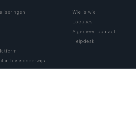
aliseringen
Wie is wie
Locaties
Algemeen contact
Helpdesk
platform
plan basisonderwijs
! Zin in leven!
leerplannen secundair
llen secundair onderwijs
ansformatie
ender
eker
website