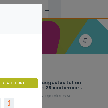
Verwante artikels
25 augustus tot en
VLA-ACCOUNT
met 28 september
2023 - Schriftelijke
wo 27 september 2023
vragen