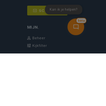
Kan ik je helpen?
SCHRIJF IN
bèta
MIJN.
Beheer
Kijkfilter