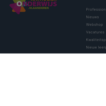
Profession
Nieuws
Webshop
Vacatures
Kwaliteits
Nieuw leer
Zin in leren
Vakken en 
onderwijs
Lessentabe
Digitale tr
Schoolkal
Scholenzo
Algemene 