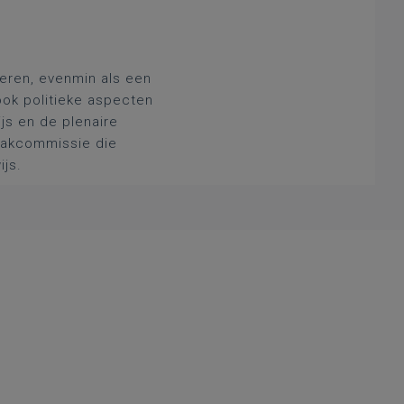
deren, evenmin als een
ook politieke aspecten
js en de plenaire
 vakcommissie die
ijs.