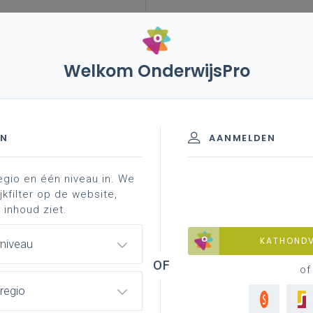
Welkom OnderwijsPro
vaste benoeming
EN
AANMELDEN
egio en één niveau in. We
ing
jkfilter op de website,
 inhoud ziet.
KATHOND
 niveau
 er nog een ander interessant
oeming. De aanleiding? Het antwoord van “de
of
 (en over belendende thema’s). Recente interessante
regio
anobbergen
,
Daniël Cuypers
en
Lieven Sioen
. Ook