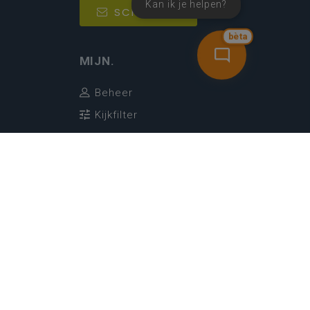
Kan ik je helpen?
SCHRIJF IN
bèta
MIJN.
Beheer
Kijkfilter