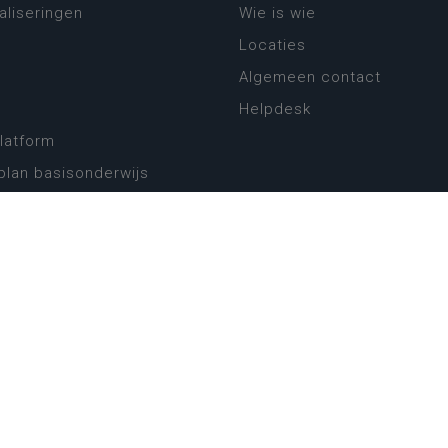
aliseringen
Wie is wie
Locaties
Algemeen contact
Helpdesk
platform
plan basisonderwijs
! Zin in leven!
leerplannen secundair
llen secundair onderwijs
ansformatie
ender
eker
website