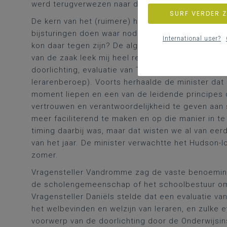
werd terugverwezen naar de Commissie van Wijze
SURF VERDER 
De kern van het (ruimere) hr-betoog van de ministe
bijsturingen doen waar nodig om het beter te late
International user?
kon daar tegen zijn? De algemene houding van de
van de zaak leek mij heel redelijk (ontslag van sl
doorlichting, evaluatie van TADD, vaste benoeming
lerarenberoep). Voorts herhaalde de minister dat
moment liepen en een van de leidende principes 
vertrouwen en verantwoordelijkheid te geven aan
meer faciliterend te maken en op die manier in t
timing daarbij was, maar dat wisten we al van ee
van het jaar. De minister verwachtte het Hudson-l
zomer.
Vragensteller Vandromme zag de vaste benoeming 
de scholengemeenschap of het schoolbestuur om
Vragensteller Daniëls stelde dat een evaluatie van
het welbevinden en welzijn van leraren, en zulke 
voorwerp van de doorlichting door de Onderwijsi