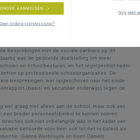
n.
ZONDER AANMELDEN
Nog geen a
r luidde: grondig kijken naar het lerarenstatuut en
n werken in het kader van de schoolorganisatie. Wie
Geen onderwijsprofessional?
 minister ten aanzien van verschillende deelaspecten
echt functionerende leraren, hr-beleid als voorwerp van
 als element van de aantrekkelijkheid van het
 de besprekingen met de sociale partners op dit
daarbij was de gedeelde doelstelling om meer
 scholen en schoolbesturen, en het regelgevend kader
e zetten op professionele schoolorganisaties. De
rdere besprekingen, wat opgeschoven naar het einde
oonrapport (basis- en secundair onderwijs) tegen de
wel graag niet alleen aan de school, maar ook aan
 een breder personeelsbeleid te kunnen voeren.
 directies ook niet onbelangrijk was in het kader van
evaluatie behoorde voor hem ook tot het hr-beleid als
nspectie. Gianna Werbrouck en Koen Daniëls