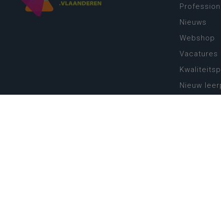
Profession
Nieuws
Webshop
Vacatures
Kwaliteits
Nieuw leer
Zin in leren
Vakken en 
onderwijs
Lessentabe
Digitale tr
Schoolkal
Scholenzo
Algemene 