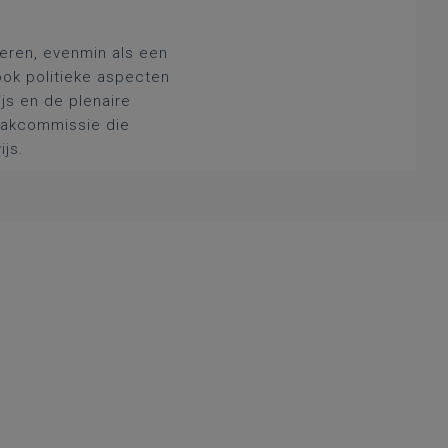
deren, evenmin als een
ook politieke aspecten
js en de plenaire
 vakcommissie die
ijs.