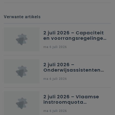
Verwante artikels
2 juli 2026 – Capaciteit
en voorrangsregelingen
in Nederlandstalig
ma 6 juli 2026
secundair onderwijs in
Brussel
2 juli 2026 –
Onderwijsassistenten
en omkadering in
ma 6 juli 2026
kleuteronderwijs
2 juli 2026 – Vlaamse
instroomquota
geneeskunde v.
ma 6 juli 2026
federale RIZIV-