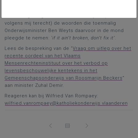
Beckers —, kon de minister en haar partijgenoot Manu
Diericx niet overtuigen. Die laatste gebruikte in zijn
redenering om geen decreet te schrijven (ook
volgens mij terecht) de woorden die toenmalig
Onderwijsminister Ben Weyts daarvoor in de mond
pleegde te nemen:
‘if it ain’t broken, don’t fix it’
.
Lees de bespreking van de “
Vraag om uitleg over het
recente oordeel van het Vlaams
Mensenrechteninstituut over het verbod op
levensbeschouwelijke kentekens in het
Gemeenschapsonderwijs van Roosmarijn Beckers
”
aan minister Zuhal Demir.
Reageren kan bij Wilfried Van Rompaey:
wilfried.vanrompaey@katholiekonderwijs.vlaanderen