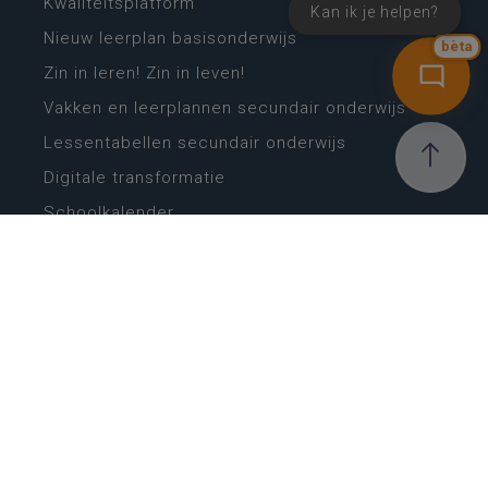
Kwaliteitsplatform
Kan ik je helpen?
Nieuw leerplan basisonderwijs
bèta
Zin in leren! Zin in leven!
Vakken en leerplannen secundair onderwijs
Lessentabellen secundair onderwijs
Digitale transformatie
Schoolkalender
Scholenzoeker
Algemene website
CONTACT
Wie is wie
Locaties
Algemeen contact