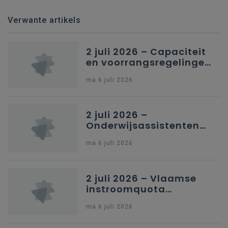
Verwante artikels
2 juli 2026 – Capaciteit
en voorrangsregelingen
in Nederlandstalig
ma 6 juli 2026
secundair onderwijs in
Brussel
2 juli 2026 –
Onderwijsassistenten
en omkadering in
ma 6 juli 2026
kleuteronderwijs
2 juli 2026 – Vlaamse
instroomquota
geneeskunde v.
ma 6 juli 2026
federale RIZIV-
nummers voor