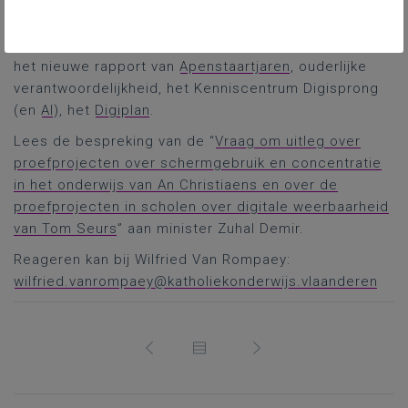
het belang van mediawijsheid en digitale
weerbaarheid, het Kenniscentrum
Mediawijs
,
navolging van Vlaanderen door bv. Zweden en Finland,
het nieuwe rapport van
Apenstaartjaren
, ouderlijke
verantwoordelijkheid, het Kenniscentrum Digisprong
(en
AI
), het
Digiplan
.
Lees de bespreking van de “
Vraag om uitleg over
proefprojecten over schermgebruik en concentratie
in het onderwijs van An Christiaens en over de
proefprojecten in scholen over digitale weerbaarheid
van Tom Seurs
” aan minister Zuhal Demir.
Reageren kan bij Wilfried Van Rompaey:
wilfried.vanrompaey@katholiekonderwijs.vlaanderen