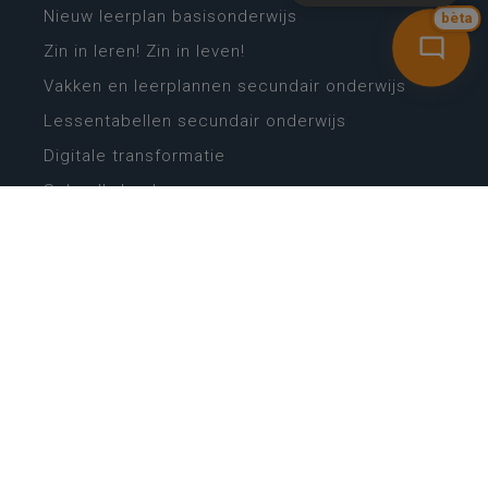
Nieuw leerplan basisonderwijs
bèta
Zin in leren! Zin in leven!
Vakken en leerplannen secundair onderwijs
Lessentabellen secundair onderwijs
Digitale transformatie
Schoolkalender
Scholenzoeker
Algemene website
CONTACT
Wie is wie
Locaties
Algemeen contact