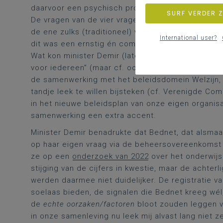
daarvoor een psychisch probleem. Overigens ging
SURF VERDER 
De vragen van de vier vragenstellers kwamen finaa
de ene zulks (traditioneel) wat korter, de andere 
International user?
dit was een ernstig én complex probleem, dat dus
Wat kon minister Demir (laten) doen, uiteraard oo
voor iedereen” (maar cf. ook al bestaande maatre
de samenwerking met het beleidsdomein Welzijn,
tandje leek te willen bijsteken (cf. Verenigde Co
in het nieuwe beleidsplan van onze eigen organis
samenwerking een extra accent.
Minister Demir benadrukte dat Bednet, dat alsmaa
op haar eigen vraag via de beheersovereenkomst
ze op een
onderzoek van 2022
over het onderwijs
stijging van de cijfers in kwestie, maar de acht
werden daarmee niet duidelijker. De registratie 
soelaas bieden, de signalen die Bednet kreeg wél
de
echte oorzaken/factoren
bloot zouden leggen va
in onze samenleving nu leek mij alvast lang niet 