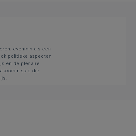
deren, evenmin als een
ook politieke aspecten
js en de plenaire
 vakcommissie die
ijs.