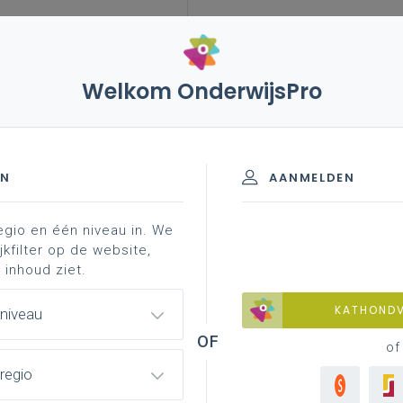
Welkom OnderwijsPro
5 – sterke stijging van aantal leerlingen met psychische
EN
AANMELDEN
egio en één niveau in. We
jkfilter op de website,
ijging van aantal leerlingen
 inhoud ziet.
ia Bednet
KATHOND
 niveau
of
regio
icatie van nieuwe cijfers i.v.m. de gebruikers van
 gebruikers uit het secundair onderwijs was het motief