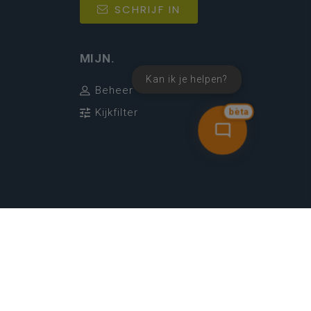
SCHRIJF IN
MIJN.
Kan ik je helpen?
Beheer
Kijkfilter
bèta