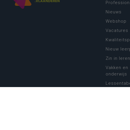
Profession
Nieuws
Webshop
Vacatures
Kwaliteits
Nieuw leer
Zin in leren
Vakken en 
onderwijs
Lessentabe
Digitale tr
Schoolkal
Scholenzo
Algemene 