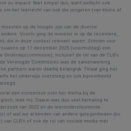
re zo impact. Niet simpel dus, want wellicht ook
s om het leerrecht van ook die jongeren (van kleins af
ij moesten op de hoogte zijn van de diverse
andere. Voorts ging de minister in op de recentere,
d, die in deze context relevant waren:
Scholen voor
 trouwens op 11 december 2025 (voormiddag) een
e Onderwijscommissie), inclusief de rol van de CLB’s
 de Verenigde Commissies was de samenwerking
e partners waren daarbij belangrijk. Finaal ging het
lfs het onderwijs oversteeg en ook bijvoorbeeld
 gezegd.
vooral een consensus over het thema bij de
isch, leek mij. Daarin was dus veel herhaling te
nderzoek van 2022 en de leerondersteunende
s) of wat we al kenden van andere gelegenheden (bv.
) van CLB’s of ook de rol van sociale media met