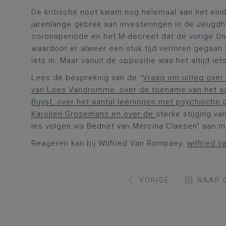
De kritische noot kwam nog helemaal aan het eind
jarenlange gebrek aan investeringen in de Jeugdhu
coronaperiode en het M-decreet dat de vorige On
waardoor er alweer een stuk tijd verloren gegaan w
iets in. Maar vanuit de oppositie was het altijd i
Lees de bespreking van de “
Vraag om uitleg over 
van Loes Vandromme, over de toename van het aa
Buyst, over het aantal leerlingen met psychische
Karolien Grosemans en over de
sterke stijging v
les volgen via Bednet van Mercina Claesen” aan mi
Reageren kan bij Wilfried Van Rompaey:
wilfried.
VORIGE
NAAR 