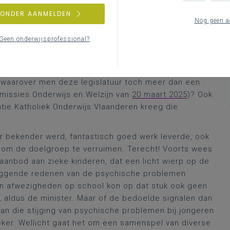
 het bijvoorbeeld
vier jaar geleden
daar ook al over.
ZONDER AANMELDEN
l allemaal wel ongeveer op hetzelfde neer, zij het dat
Nog geen a
wat langer verwoordde. Eén zaak was alvast duidelijk:
Geen onderwijsprofessional?
 niet zomaar in een handomdraai te remediëren viel.
k binnen de context van haar beleid inzake “Scholen
gelen als TOAH, Type 5-onderwijs, POAH) en gelet op
 waarover men deze legislatuur toch meer dan een
mmissies Onderwijs en Welzijn van
20 maart 2025
)? Ook
atie Katholiek Onderwijs Vlaanderen kreeg die
r bekender werd, fantastisch goed werk leverde, ook
 om de doelgroep te verruimen. Terecht! Voorts wees
aanbod aan zieke kinderen, dat een licht wierp op de
erliggende redenen van de psychische problemen
van afwezigheden op school kon op dat stuk ook geen
, aldus de minister. Maar of de bedoelde signalen dan
n die stijging van psychische problemen bij jongeren
zeker. Wellicht gaat het om een samenspel van diverse