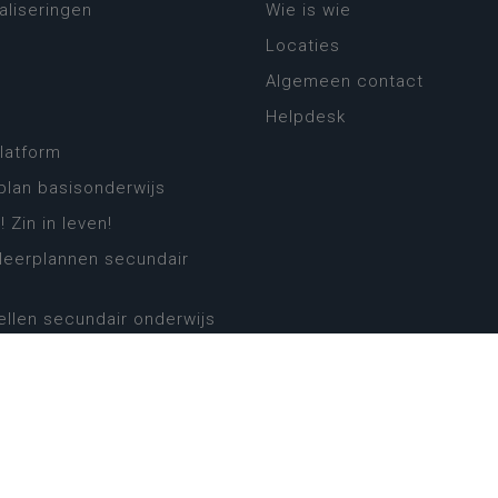
aliseringen
Wie is wie
Locaties
Algemeen contact
Helpdesk
platform
plan basisonderwijs
! Zin in leven!
leerplannen secundair
llen secundair onderwijs
ansformatie
ender
eker
website