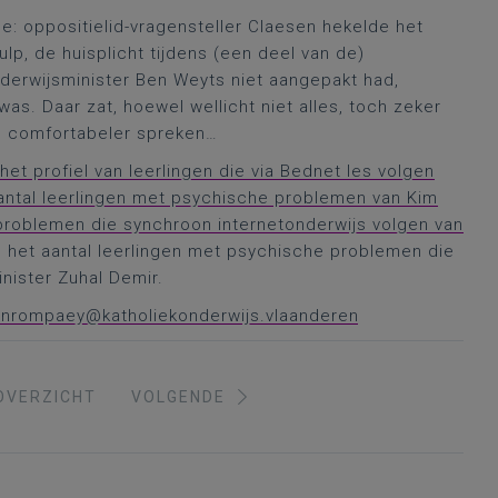
e: oppositielid-vragensteller Claesen hekelde het
lp, de huisplicht tijdens (een deel van de)
derwijsminister Ben Weyts niet aangepakt had,
as. Daar zat, hoewel wellicht niet alles, toch zeker
ets comfortabeler spreken…
het profiel van leerlingen die via Bednet les volgen
ntal leerlingen met psychische problemen van Kim
 problemen die synchroon internetonderwijs volgen van
an het aantal leerlingen met psychische problemen die
nister Zuhal Demir.
vanrompaey@katholiekonderwijs.vlaanderen
OVERZICHT
VOLGENDE