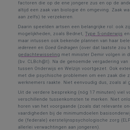
factoren die op de ene jongere zus en op de ande
altijd een zaak van biologie én omgeving. Zaak wa
aan zelfs) te verzekeren.
Daarin speelden artsen een belangrijke rol: ook z
mogelijkheden, zoals Bednet,
Type 5-onderwijs
en 
maar intussen ook bekende plannen van haar belei
iedereen
en
Goed Gedragen
(over dat laatste zou
gedachtewisseling
met minister Demir volgen in d
(bv. CLBch@t). Na de genoemde vergadering van
tussen Onderwijs en Welzijn voortgezet. Ook extern
met die psychische problemen om een zaak die ze
werknemers raakte. Niet eenvoudig dus, zoals al
Uit de verdere bespreking (nóg 17 minuten) viel 
verschillende tussenkomsten te merken. Niet onlog
horen van het voorgaande (zoals dat relevante o
vaardigheden bij de minimumdoelen basisonderwij
de (federale) eerstelijnspsychologische zorg (ELP
allerlei verwachtingen aan jongeren).