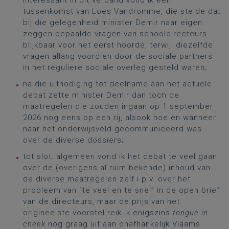
interessant in dit verband vond ik een
tussenkomst van Loes Vandromme, die stelde dat
bij die gelegenheid minister Demir naar eigen
zeggen bepaalde vragen van schooldirecteurs
blijkbaar voor het eerst hoorde, terwijl diezelfde
vragen allang voordien door de sociale partners
in het reguliere sociale overleg gesteld waren;
na die uitnodiging tot deelname aan het actuele
debat zette minister Demir dan toch de
maatregelen die zouden ingaan op 1 september
2026 nog eens op een rij, alsook hoe en wanneer
naar het onderwijsveld gecommuniceerd was
over de diverse dossiers;
tot slot: algemeen vond ik het debat te veel gaan
over de (overigens al ruim bekende) inhoud van
de diverse maatregelen zelf i.p.v. over het
probleem van “te veel en te snel” in de open brief
van de directeurs, maar de prijs van het
origineelste voorstel reik ik enigszins
tongue in
cheek
nog graag uit aan onafhankelijk Vlaams