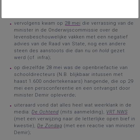
vergadering behandeld en aangenomen zou
worden;
vervolgens kwam op
28 mei
die verrassing van de
minister in de Onderwijscommissie over de
levensbeschouwelijke vakken met een negatief
advies van de Raad van State, nog een andere
steen des aanstoots die dan nu
on hold
gezet
werd (cf. infra);
op diezelfde 28 mei was de openbriefactie van
schooldirecteurs (N.B. blijkbaar intussen met
haast 1.600 ondertekenaars) hangende, die op 29
mei een persconferentie en een ontvangst door
minister Demir opleverde;
uiteraard vond dat alles heel wat weerklank in de
media:
De Ochtend
(mits aanmelding),
VRT NWS
(met een verwijzing naar de letterlijke open bief in
kwestie),
De Zondag
(met een reactie van minister
Demir);