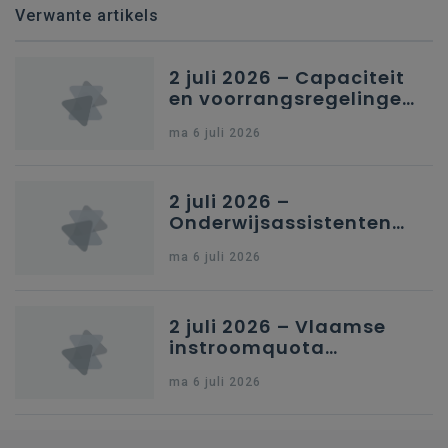
Verwante artikels
2 juli 2026 – Capaciteit
en voorrangsregelingen
in Nederlandstalig
ma 6 juli 2026
secundair onderwijs in
Brussel
2 juli 2026 –
Onderwijsassistenten
en omkadering in
ma 6 juli 2026
kleuteronderwijs
2 juli 2026 – Vlaamse
instroomquota
geneeskunde v.
ma 6 juli 2026
federale RIZIV-
nummers voor
afgestudeerde artsen