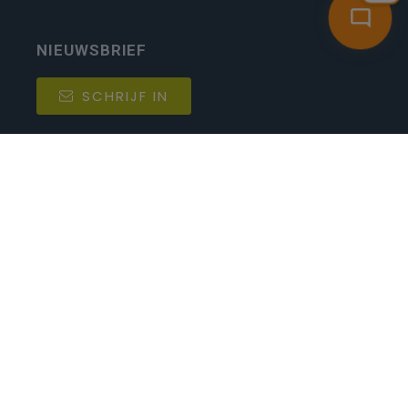
NIEUWSBRIEF
SCHRIJF IN
MIJN.
Beheer
Kijkfilter
Katholiek Onderwijs Vlaanderen
- © 2026
Disclaimer
Privacy
Cookie-instellingen