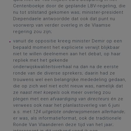
Centenboekje door de geplande LBV-regeling, die
nu tot stilstand gekomen was; minister-president
Diependaele antwoordde dat ook dat punt nu
voorwerp van verder overleg in de Vlaamse
regering zou zijn;
vanuit de oppositie kreeg minister Demir op een
bepaald moment het expliciete verwijt blijkbaar
niet te willen deelnemen aan het debat, op haar
repliek met het gekende
onderwijskwaliteitsverhaal na dan na de eerste
ronde van de diverse sprekers; daarin had ze
trouwens wel een belangrijke mededeling gedaan,
die op zich wel niet echt nieuw was, namelijk dat
ze
naast met koepels
ook meer overleg zou
plegen met een
afvaardiging van directeurs
én ze
verwees ook naar het planlastoverleg van 6 juni
a.s. met
124 uitgelote onderwijsmensen allerhande
;
er was, als informatieformat, ook de traditionele
Ronde Van Vlaanderen deze tijd van het jaar;