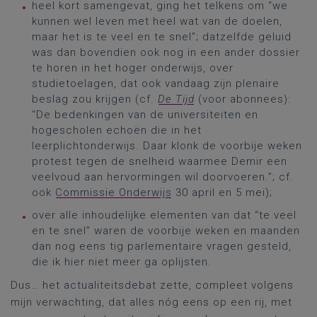
heel kort samengevat, ging het telkens om “we
kunnen wel leven met heel wat van de doelen,
maar het is te veel en te snel”; datzelfde geluid
was dan bovendien ook nog in een ander dossier
te horen in het hoger onderwijs, over
studietoelagen, dat ook vandaag zijn plenaire
beslag zou krijgen (cf.
De Tijd
(voor abonnees):
“De bedenkingen van de universiteiten en
hogescholen echoën die in het
leerplichtonderwijs. Daar klonk de voorbije weken
protest tegen de snelheid waarmee Demir een
veelvoud aan hervormingen wil doorvoeren.”; cf.
ook
Commissie Onderwijs
30 april en 5 mei);
over alle inhoudelijke elementen van dat “te veel
en te snel” waren de voorbije weken en maanden
dan nog eens tig parlementaire vragen gesteld,
die ik hier niet meer ga oplijsten.
Dus… het actualiteitsdebat zette, compleet volgens
mijn verwachting, dat alles nóg eens op een rij, met