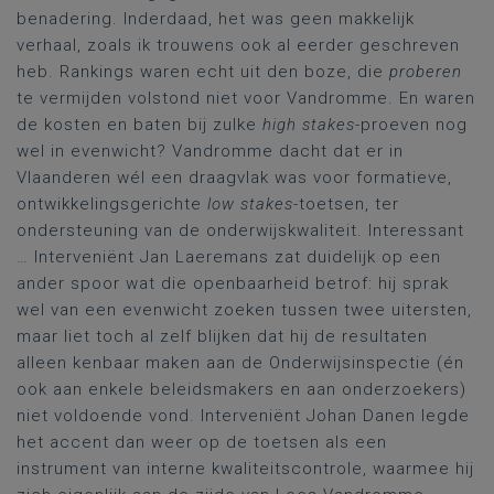
benadering. Inderdaad, het was geen makkelijk
verhaal, zoals ik trouwens ook al eerder geschreven
heb. Rankings waren echt uit den boze, die
proberen
te vermijden volstond niet voor Vandromme. En waren
de kosten en baten bij zulke
high stakes
-proeven nog
wel in evenwicht? Vandromme dacht dat er in
Vlaanderen wél een draagvlak was voor formatieve,
ontwikkelingsgerichte
low stakes
-toetsen, ter
ondersteuning van de onderwijskwaliteit. Interessant
… Interveniënt Jan Laeremans zat duidelijk op een
ander spoor wat die openbaarheid betrof: hij sprak
wel van een evenwicht zoeken tussen twee uitersten,
maar liet toch al zelf blijken dat hij de resultaten
alleen kenbaar maken aan de Onderwijsinspectie (én
ook aan enkele beleidsmakers en aan onderzoekers)
niet voldoende vond. Interveniënt Johan Danen legde
het accent dan weer op de toetsen als een
instrument van interne kwaliteitscontrole, waarmee hij