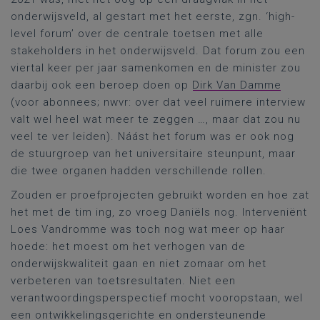
onderwijsveld, al gestart met het eerste, zgn. ‘high-
level forum’ over de centrale toetsen met alle
stakeholders in het onderwijsveld. Dat forum zou een
viertal keer per jaar samenkomen en de minister zou
daarbij ook een beroep doen op
Dirk Van Damme
(voor abonnees; nwvr: over dat veel ruimere interview
valt wel heel wat meer te zeggen …, maar dat zou nu
veel te ver leiden). Náást het forum was er ook nog
de stuurgroep van het universitaire steunpunt, maar
die twee organen hadden verschillende rollen.
Zouden er proefprojecten gebruikt worden en hoe zat
het met de tim ing, zo vroeg Daniëls nog. Interveniënt
Loes Vandromme was toch nog wat meer op haar
hoede: het moest om het verhogen van de
onderwijskwaliteit gaan en niet zomaar om het
verbeteren van toetsresultaten. Niet een
verantwoordingsperspectief mocht vooropstaan, wel
een ontwikkelingsgerichte en ondersteunende