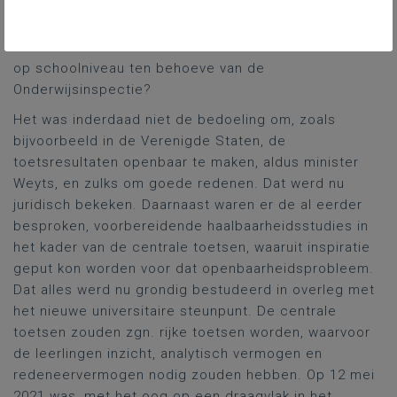
studie en zou de bedoelde uitzondering op de
openbaarheid van bestuur worden doorgevoerd om
de resultaten van de toetsen alleen bekend te maken
op schoolniveau ten behoeve van de
Onderwijsinspectie?
Het was inderdaad niet de bedoeling om, zoals
bijvoorbeeld in de Verenigde Staten, de
toetsresultaten openbaar te maken, aldus minister
Weyts, en zulks om goede redenen. Dat werd nu
juridisch bekeken. Daarnaast waren er de al eerder
besproken, voorbereidende haalbaarheidsstudies in
het kader van de centrale toetsen, waaruit inspiratie
geput kon worden voor dat openbaarheidsprobleem.
Dat alles werd nu grondig bestudeerd in overleg met
het nieuwe universitaire steunpunt. De centrale
toetsen zouden zgn. rijke toetsen worden, waarvoor
de leerlingen inzicht, analytisch vermogen en
redeneervermogen nodig zouden hebben. Op 12 mei
2021 was, met het oog op een draagvlak in het