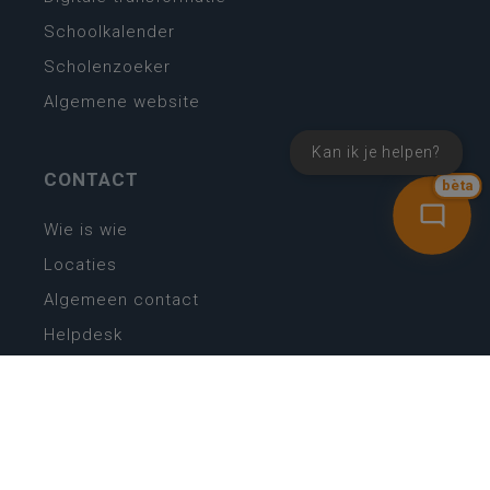
Schoolkalender
Scholenzoeker
Algemene website
Kan ik je helpen?
CONTACT
bèta
Wie is wie
Locaties
Algemeen contact
Helpdesk
NIEUWSBRIEF
SCHRIJF IN