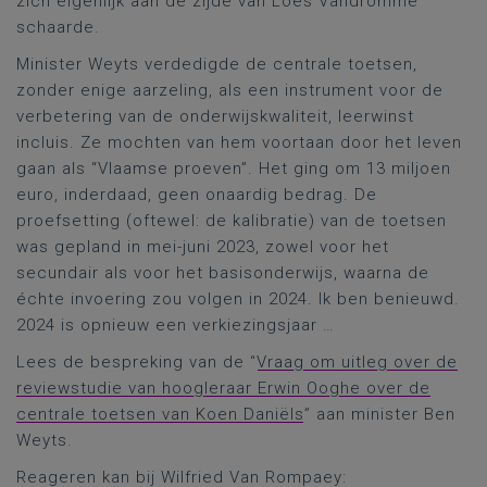
zich eigenlijk aan de zijde van Loes Vandromme
schaarde.
Minister Weyts verdedigde de centrale toetsen,
zonder enige aarzeling, als een instrument voor de
verbetering van de onderwijskwaliteit, leerwinst
incluis. Ze mochten van hem voortaan door het leven
gaan als “Vlaamse proeven”. Het ging om 13 miljoen
euro, inderdaad, geen onaardig bedrag. De
proefsetting (oftewel: de kalibratie) van de toetsen
was gepland in mei-juni 2023, zowel voor het
secundair als voor het basisonderwijs, waarna de
échte invoering zou volgen in 2024. Ik ben benieuwd.
2024 is opnieuw een verkiezingsjaar …
Lees de bespreking van de “
Vraag om uitleg over de
reviewstudie van hoogleraar Erwin Ooghe over de
centrale toetsen van Koen Daniëls
” aan minister Ben
Weyts.
Reageren kan bij Wilfried Van Rompaey: