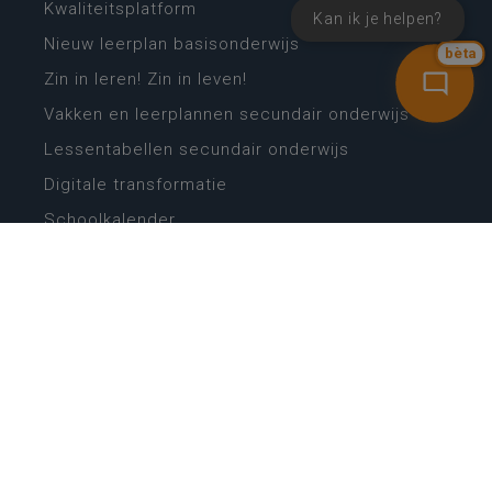
Kwaliteitsplatform
Kan ik je helpen?
Nieuw leerplan basisonderwijs
bèta
Zin in leren! Zin in leven!
Vakken en leerplannen secundair onderwijs
Lessentabellen secundair onderwijs
Digitale transformatie
Schoolkalender
Scholenzoeker
Algemene website
CONTACT
Wie is wie
Locaties
Algemeen contact