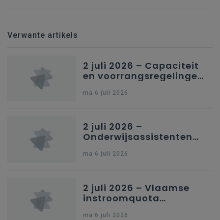
Verwante artikels
2 juli 2026 – Capaciteit
en voorrangsregelingen
in Nederlandstalig
ma 6 juli 2026
secundair onderwijs in
Brussel
2 juli 2026 –
Onderwijsassistenten
en omkadering in
ma 6 juli 2026
kleuteronderwijs
2 juli 2026 – Vlaamse
instroomquota
geneeskunde v.
ma 6 juli 2026
federale RIZIV-