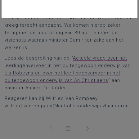
vergadering. Overigens was al een positieve weg
afgelegd, in vergelijking met het verleden, wat de
duurtijd van de busritten in kwestie betrof, en ook dat
kreeg terecht aandacht. We komen hierop zeker
terug met de hoorzitting van 30 april én met de
visienota waaraan minister Demir ter zake aan het
werken is.
Lees de bespreking van de “
Actuele vraag over het
leerlingenvervoer in het buitengewoon onderwijs van
Els Robeyns en over het leerlingenvervoer in het
buitengewoon onderwijs van An Christiaens
” aan
minister Annick De Ridder.
Reageren kan bij Wilfried Van Rompaey:
wilfried.vanrompaey@katholiekonderwijs.vlaanderen