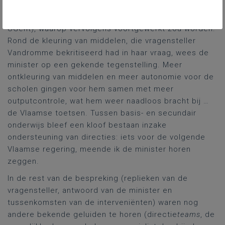
lerarenambt
. Er was de
wetenschappelijke opvolging
van diverse, intussen afgelopen projecten (door de
UGent), waarop vervolgens voortgewerkt zou worden.
Rond de kleuring van middelen, die vragensteller
Vandromme bekritiseerd had in haar vraag, wees de
minister op een gekende tegenstelling. Meer
ontkleuring van middelen en meer autonomie voor de
scholen gingen voor hem samen met meer
outputcontrole, wat hem weer naadloos bracht bij …
de Vlaamse toetsen. Tussen basis- en secundair
onderwijs bleef een kloof bestaan inzake
ondersteuning van directies: iets voor de volgende
Vlaamse regering, meende ik de minister horen
zeggen.
In de rest van de bespreking (replieken van de
vragensteller, antwoord van de minister en
tussenkomsten van de interveniënten) waren nog
andere bekende geluiden te horen (directie
teams
, de