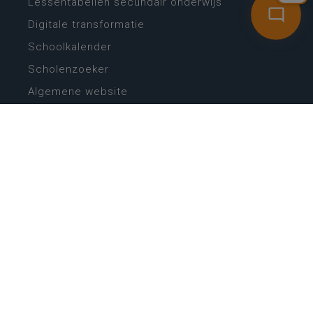
Lessentabellen secundair onderwijs
Digitale transformatie
Schoolkalender
Scholenzoeker
Algemene website
CONTACT
Wie is wie
Locaties
Algemeen contact
Helpdesk
NIEUWSBRIEF