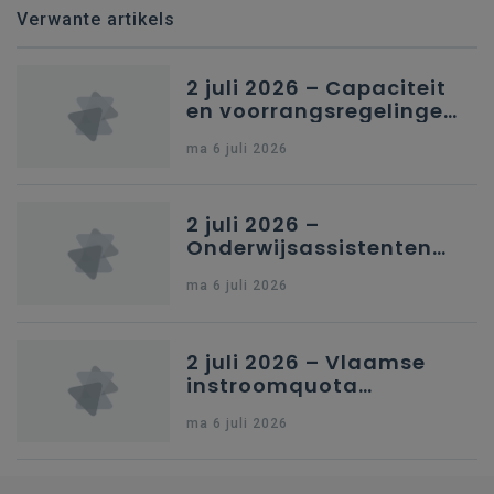
Verwante artikels
2 juli 2026 – Capaciteit
en voorrangsregelingen
in Nederlandstalig
ma 6 juli 2026
secundair onderwijs in
Brussel
2 juli 2026 –
Onderwijsassistenten
en omkadering in
ma 6 juli 2026
kleuteronderwijs
2 juli 2026 – Vlaamse
instroomquota
geneeskunde v.
ma 6 juli 2026
federale RIZIV-
nummers voor
afgestudeerde artsen