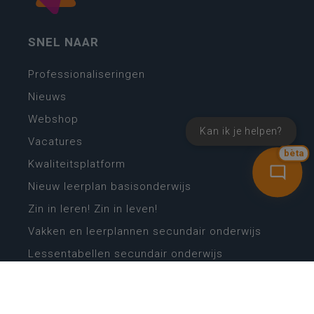
SNEL NAAR
Professionaliseringen
Nieuws
Webshop
Kan ik je helpen?
Vacatures
bèta
Kwaliteitsplatform
Nieuw leerplan basisonderwijs
Zin in leren! Zin in leven!
Vakken en leerplannen secundair onderwijs
Lessentabellen secundair onderwijs
Digitale transformatie
Schoolkalender