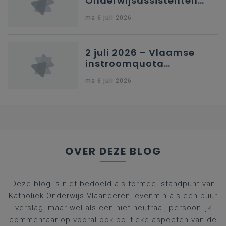
Onderwijsassistenten
en omkadering in
ma 6 juli 2026
kleuteronderwijs
2 juli 2026 – Vlaamse
instroomquota
geneeskunde v.
ma 6 juli 2026
federale RIZIV-
nummers voor
afgestudeerde artsen
OVER DEZE BLOG
Deze blog is niet bedoeld als formeel standpunt van
Katholiek Onderwijs Vlaanderen, evenmin als een puur
verslag, maar wel als een niet-neutraal, persoonlijk
commentaar op vooral ook politieke aspecten van de