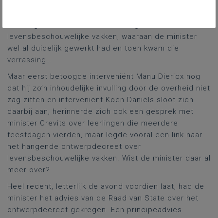
had er blijkbaar overigens zelf ervaring mee… Het
werk van haar voorganger had ze nog niet voortgezet.
Het hing samen met de hervorming van de
levensbeschouwelijke vakken, waaraan de minister
wel al duidelijk gewerkt had en toen kwam die
verrassing…
Maar eerst betoogde interveniënt Manu Diericx nog
dat hij zo’n inhoudelijke invulling door de overheid niet
zag zitten en interveniënt Koen Daniëls sloot zich
daarbij aan, herinnerde zich ook een gesprek met
minister Crevits over leerlingen die meerdere
feestdagen vierden, maar legde vooral een link naar
het hangende ontwerpdecreet over
levensbeschouwelijke vakken. Wist de minister daar al
meer over?
Heel recent, letterlijk de avond voordien laat, had de
minister het advies van de Raad van State over het
ontwerpdecreet gekregen. Een principeadvies