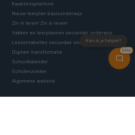
Kwaliteitsplatform
Nieuw leerplan basisonderwijs
Zin in leren! Zin in leven!
Vakken en leerplannen secundair onderwijs
Kan ik je helpen?
Lessentabellen secundair onderwijs
bèta
Digitale transformatie
Schoolkalender
Scholenzoeker
Algemene website
CONTACT
Wie is wie
Locaties