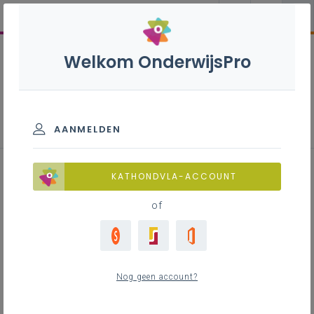
Welkom OnderwijsPro
Parlementaire activiteiten
AANMELDEN
28 mei 2026 –
KATHONDVLA-ACCOUNT
Vrijstellingsmogelijkheid in
of
levensbeschouwelijk
onderwijs
Nog geen account?