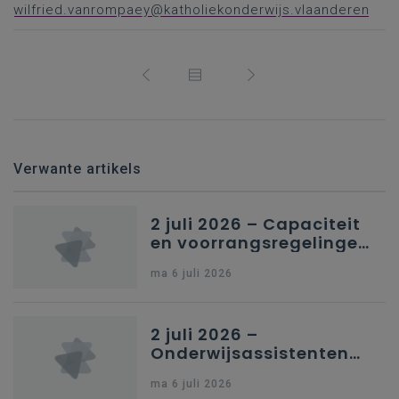
wilfried.vanrompaey@katholiekonderwijs.vlaanderen
Verwante artikels
2 juli 2026 – Capaciteit
en voorrangsregelingen
in Nederlandstalig
ma 6 juli 2026
secundair onderwijs in
Brussel
2 juli 2026 –
Onderwijsassistenten
en omkadering in
ma 6 juli 2026
kleuteronderwijs