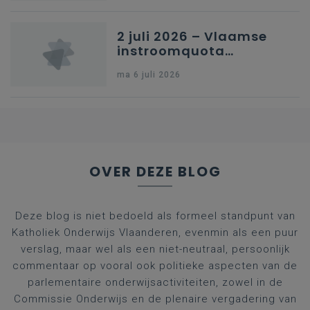
2 juli 2026 – Vlaamse
instroomquota
geneeskunde v.
ma 6 juli 2026
federale RIZIV-
nummers voor
afgestudeerde artsen
OVER DEZE BLOG
Deze blog is niet bedoeld als formeel standpunt van
Katholiek Onderwijs Vlaanderen, evenmin als een puur
verslag, maar wel als een niet-neutraal, persoonlijk
commentaar op vooral ook politieke aspecten van de
parlementaire onderwijsactiviteiten, zowel in de
Commissie Onderwijs en de plenaire vergadering van