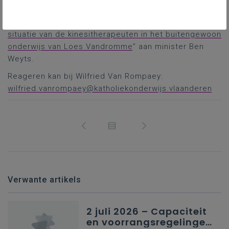
minister bleef bij zijn oordeel.
Lees de bespreking van de “
Vraag om uitleg over de
situatie van de kinesitherapeuten in het buitengewoon
onderwijs van Loes Vandromme
” aan minister Ben
Weyts.
Reageren kan bij Wilfried Van Rompaey:
wilfried.vanrompaey@katholiekonderwijs.vlaanderen
Verwante artikels
2 juli 2026 – Capaciteit
en voorrangsregelingen