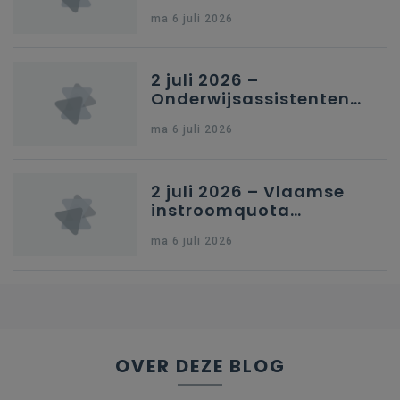
in Nederlandstalig
ma 6 juli 2026
secundair onderwijs in
Brussel
2 juli 2026 –
Onderwijsassistenten
en omkadering in
ma 6 juli 2026
kleuteronderwijs
2 juli 2026 – Vlaamse
instroomquota
geneeskunde v.
ma 6 juli 2026
federale RIZIV-
nummers voor
afgestudeerde artsen
OVER DEZE BLOG