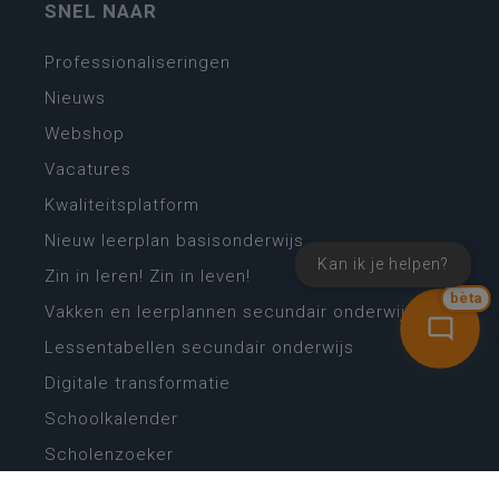
SNEL NAAR
Professionaliseringen
Nieuws
Webshop
Vacatures
Kwaliteitsplatform
Nieuw leerplan basisonderwijs
Kan ik je helpen?
Zin in leren! Zin in leven!
bèta
Vakken en leerplannen secundair onderwijs
Lessentabellen secundair onderwijs
Digitale transformatie
Schoolkalender
Scholenzoeker
Algemene website