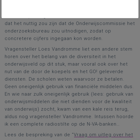
de boekhoudkundige gegevens. Door
omstandigheden vertoonde het onderzoek ook
enkele beperkingen. Tot tweemaal toe zei de minister
dat het nuttig zou zijn dat de Onderwijscommissie het
onderzoeksbureau zou uitnodigen, zodat op
concretere cijfers ingegaan kon worden.
Vragensteller Loes Vandromme liet een andere stem
horen over het belang van de diversiteit in het
onderwijsveld op dit stuk, maar vooral ook over het
nut van de door de koepels en het GO! geleverde
diensten. De scholen weten waarvoor ze betalen.
Geen oneigenlijk gebruik van financiële middelen dus.
En wie naar zulk oneigenlijk gebruik (lees: gebruik van
onderwijsmiddelen die niet dienden voor de kwaliteit
van onderwijs) zocht, kwam van een kale reis terug,
aldus nog vragensteller Vandromme. Intussen hoorde
ik een complete radiostilte op de N-VA-banken…
Lees de bespreking van de “
Vraag om uitleg over het