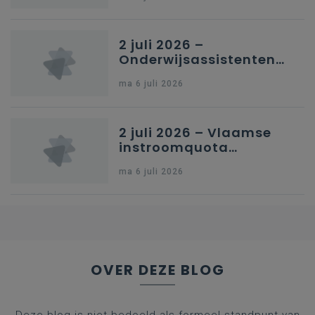
secundair onderwijs in
Brussel
2 juli 2026 –
Onderwijsassistenten
en omkadering in
ma 6 juli 2026
kleuteronderwijs
2 juli 2026 – Vlaamse
instroomquota
geneeskunde v.
ma 6 juli 2026
federale RIZIV-
nummers voor
afgestudeerde artsen
OVER DEZE BLOG