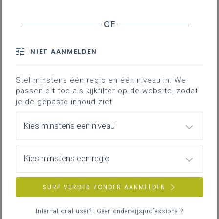
maar er werd daarin ook verwezen naar Els
Consuegra, net zoals vragensteller Goeman deed).
Misschien was het de Netflix-miniserie
Adolescence
,
die nu
hot
blijkt te zijn (nwvr: meerdere mama’s-
NIET AANMELDEN
onderwijscommissarisen begonnen over hun zonen
bij hun tussenkomsten), maar deze (late)
boomer
Stel minstens één regio en één niveau in. We
heeft, jammer genoeg, geen Netflix. Goemans eerste
passen dit toe als kijkfilter op de website, zodat
intro (“we need to talk about our boys”) deed wel erg
je de gepaste inhoud ziet.
denken aan
We Need to Talk About Kevin
. Hoe dan ook,
er wordt wel meer geschreven en gepubliceerd over
Kies minstens een niveau
verschillen tussen jongens en meisjes
(in allerlei
opzichten), over zgn. stereotiepe gendermodellen,
tot over de recente Kortrijkse
spiking
misdrijven en
Kies minstens een regio
allerlei zgn.
influencers
toe, die mij af en toe de
wenkbrauwen doen fronsen, maar dat terzijde. Het
voorliggende thema beperken tot de
SURF VERDER ZONDER AANMELDEN
onderwijsinvalshoek gaf sowieso al aanleiding tot
diverse aspecten waarvan sommige trouwens ook al
International user?
Geen onderwijsprofessional?