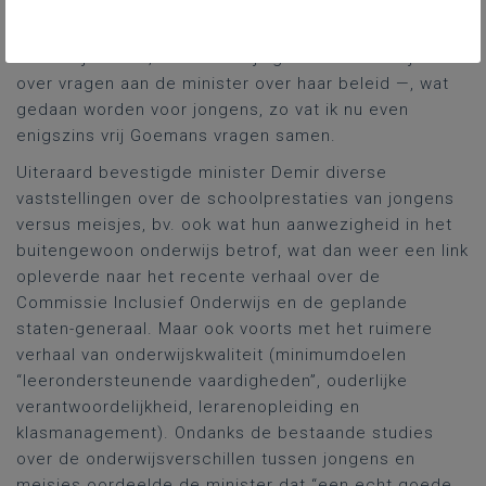
de voorbije weken de revue passeerden, zo leerde
de parlementaire bespreking later. Kon ook in het
onderwijsbeleid, — uiteindelijk gaat het hier altijd wel
over vragen aan de minister over haar beleid —, wat
gedaan worden voor jongens, zo vat ik nu even
enigszins vrij Goemans vragen samen.
Uiteraard bevestigde minister Demir diverse
vaststellingen over de schoolprestaties van jongens
versus meisjes, bv. ook wat hun aanwezigheid in het
buitengewoon onderwijs betrof, wat dan weer een link
opleverde naar het recente verhaal over de
Commissie Inclusief Onderwijs en de geplande
staten-generaal. Maar ook voorts met het ruimere
verhaal van onderwijskwaliteit (minimumdoelen
“leerondersteunende vaardigheden”, ouderlijke
verantwoordelijkheid, lerarenopleiding en
klasmanagement). Ondanks de bestaande studies
over de onderwijsverschillen tussen jongens en
meisjes oordeelde de minister dat “een echt goede