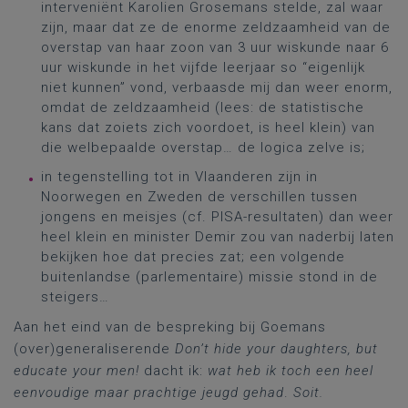
interveniënt Karolien Grosemans stelde, zal waar
zijn, maar dat ze de enorme zeldzaamheid van de
overstap van haar zoon van 3 uur wiskunde naar 6
uur wiskunde in het vijfde leerjaar so “eigenlijk
niet kunnen” vond, verbaasde mij dan weer enorm,
omdat de zeldzaamheid (lees: de statistische
kans dat zoiets zich voordoet, is heel klein) van
die welbepaalde overstap… de logica zelve is;
in tegenstelling tot in Vlaanderen zijn in
Noorwegen en Zweden de verschillen tussen
jongens en meisjes (cf. PISA-resultaten) dan weer
heel klein en minister Demir zou van naderbij laten
bekijken hoe dat precies zat; een volgende
buitenlandse (parlementaire) missie stond in de
steigers…
Aan het eind van de bespreking bij Goemans
(over)generaliserende
Don’t hide your daughters, but
educate your men!
dacht ik:
wat heb ik toch een heel
eenvoudige maar prachtige jeugd gehad
.
Soit.