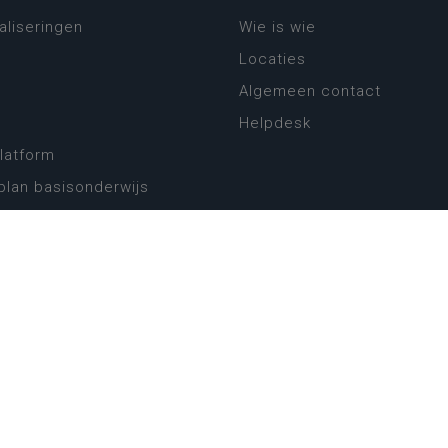
aliseringen
Wie is wie
Locaties
Algemeen contact
Helpdesk
platform
plan basisonderwijs
! Zin in leven!
leerplannen secundair
llen secundair onderwijs
ansformatie
ender
eker
website