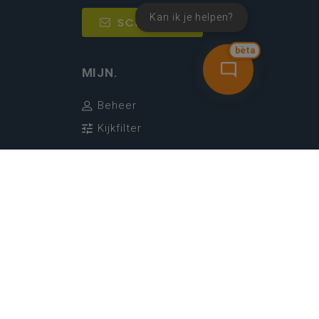
Kan ik je helpen?
SCHRIJF IN
bèta
MIJN.
Beheer
Kijkfilter