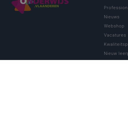
Profession
Nieuws
Webshop
Vacatures
Kwaliteits
Nieuw leer
Zin in leren
Vakken en 
onderwijs
Lessentabe
Digitale tr
Schoolkal
Scholenzo
Algemene 