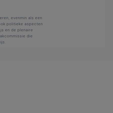
deren, evenmin als een
ook politieke aspecten
js en de plenaire
 vakcommissie die
ijs.