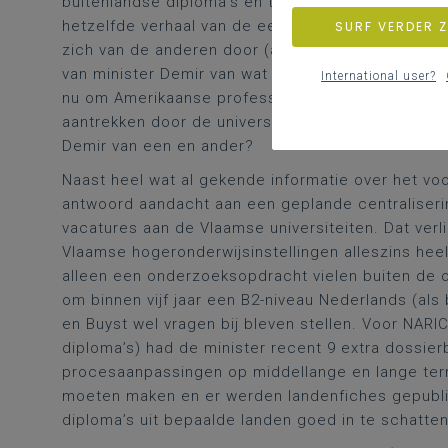
buitenlandse diploma’s en taalvereisten voor perso
hetzelfde verhaal van de eerste drie vragenstelle
SURF VERDER 
zich van de anderen door (alleen) te wijzen op he
van minister Demir van wat met internationaliseri
International user?
nu om Amerikaanse professoren aan te trekken voo
aantrekken door de universiteiten
viel het voorlo
Demir van een en ander?
Naast heel wat al gekende informatie over het vo
antwoord aandacht aan een geplande centraliserin
vacatures aan de Vlaamse universiteiten. Dat ver
Vlaamse hogeronderwijsinstellingen alleszins hee
alleen een onderzoeksopdracht vielen buiten de o
om binnen vijf jaar een B2-niveau Nederlands (als
en Buyst wel vragen bij bleven stellen. Voor NARI
diploma’s) had de minister recent 9 extra dossie
procesaanpassingen op middellange en lange term
moeten maken en er werden landenfiches gepubli
diploma’s uit bepaalde landen goed in te schatten