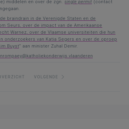
se) middelen en over de zgn.
single permit
(contact
ingegaan.
 de braindrain in de Verenigde Staten en de
 Tom Seurs, over de impact van de Amerikaanse
echt Warnez, over de Vlaamse universiteiten die hun
n onderzoekers van Katia Segers en over de oproep
Kim Buyst
” aan minister Zuhal Demir.
vanrompaey@katholiekonderwijs.vlaanderen
OVERZICHT
VOLGENDE