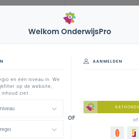
Welkom OnderwijsPro
– amerikaanse professoren naar vlaamse universiteiten
EN
AANMELDEN
egio en één niveau in. We
se professoren naar Vlaamse
jkfilter op de website,
 inhoud ziet.
KATHOND
 niveau
of
ussen het intussen bekende wel en wee van de
regio
ees) en de Vlaamse context inzake erkenning van