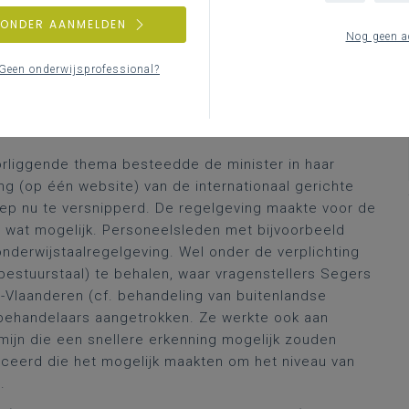
neel in het hoger onderwijs. Eigenlijk drie keer
rs. De vierde vragensteller, Kim Buyst, onderscheidde
ZONDER AANMELDEN
Nog geen a
t verschil tussen de (volgens haar) strenge aanpak
ng te maken had (cf. ook taalvereisten) en
haar oproep
Geen onderwijsprofessional?
r de Vlaamse universiteiten. Met dat “(pro)actief”
pig nogal mee
trouwens, maar wat dacht minister
orliggende thema besteedde de minister in haar
g (op één website) van de internationaal gerichte
liep nu te versnipperd. De regelgeving maakte voor de
l wat mogelijk. Personeelsleden met bijvoorbeeld
nderwijstaalregelgeving. Wel onder de verplichting
 bestuurstaal) te behalen, waar vragenstellers Segers
C-Vlaanderen (cf. behandeling van buitenlandse
rbehandelaars aangetrokken. Ze werkte ook aan
ijn die een snellere erkenning mogelijk zouden
ceerd die het mogelijk maakten om het niveau van
.