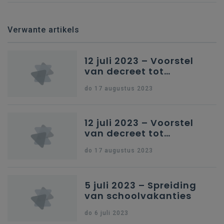
Verwante artikels
12 juli 2023 – Voorstel
van decreet tot
wijziging van de Codex
do 17 augustus 2023
Secundair Onderwijs
van 17 december 2010
en van de Codex Hoger
12 juli 2023 – Voorstel
Onderwijs van 11
van decreet tot
oktober 2013, wat de
uitvoering van
opleiding
do 17 augustus 2023
maatregelen over het
Basisverpleegkunde
lerarenambt : heel kort
betreft : heel kort
5 juli 2023 – Spreiding
van schoolvakanties
do 6 juli 2023