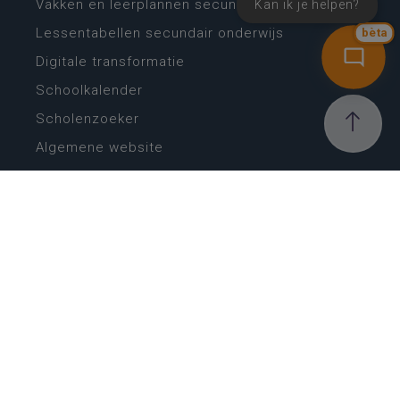
Vakken en leerplannen secundair onderwijs
Kan ik je helpen?
Lessentabellen secundair onderwijs
bèta
Digitale transformatie
Schoolkalender
Scholenzoeker
Algemene website
CONTACT
Wie is wie
Locaties
Algemeen contact
Helpdesk