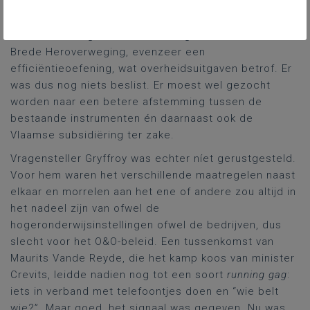
denkoefening om na te gaan of de cumulatie van die
bestaande maatregelen niet te veel van het goede
was. En ze vergeleek de oefening met de Vlaamse
Brede Heroverweging, evenzeer een
efficiëntieoefening, wat overheidsuitgaven betrof. Er
was dus nog niets beslist. Er moest wel gezocht
worden naar een betere afstemming tussen de
bestaande instrumenten én daarnaast ook de
Vlaamse subsidiëring ter zake.
Vragensteller Gryffroy was echter níet gerustgesteld.
Voor hem waren het verschillende maatregelen naast
elkaar en morrelen aan het ene of andere zou altijd in
het nadeel zijn van ofwel de
hogeronderwijsinstellingen ofwel de bedrijven, dus
slecht voor het O&O-beleid. Een tussenkomst van
Maurits Vande Reyde, die het kamp koos van minister
Crevits, leidde nadien nog tot een soort
running gag
:
iets in verband met telefoontjes doen en “wie belt
wie?”. Maar goed, het signaal was gegeven. Nu was