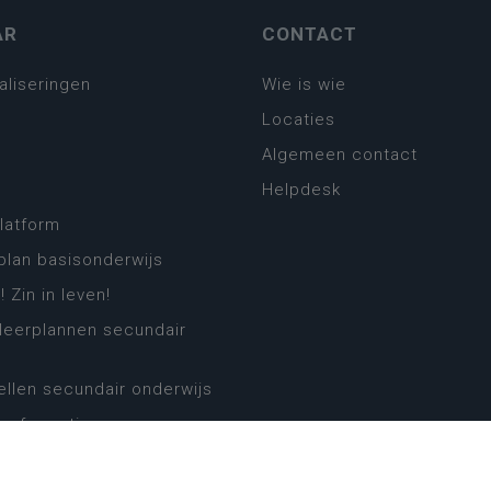
AR
CONTACT
aliseringen
Wie is wie
Locaties
Algemeen contact
Helpdesk
platform
plan basisonderwijs
! Zin in leven!
leerplannen secundair
llen secundair onderwijs
ansformatie
ender