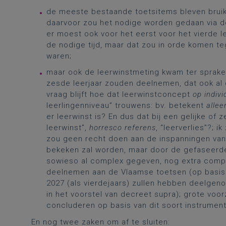
de meeste bestaande toetsitems bleven bruik
daarvoor zou het nodige worden gedaan via de 
er moest ook voor het eerst voor het vierde l
de nodige tijd, maar dat zou in orde komen te
waren;
maar ook de leerwinstmeting kwam ter sprake d
zesde leerjaar zouden deelnemen, dat ook al d
vraag blijft hoe dat leerwinstconcept
op indivi
leerlingenniveau” trouwens: bv. betekent
allee
er leerwinst is? En dus dat bij een gelijke o
leerwinst”,
horresco referens
, “leerverlies”?; 
zou geen recht doen aan de inspanningen van 
bekeken zal worden, maar door de gefaseerde
sowieso al complex gegeven, nog extra compli
deelnemen aan de Vlaamse toetsen (op basis 
2027 (als vierdejaars) zullen hebben deelgen
in het voorstel van decreet supra); grote voo
concluderen op basis van dit soort instrumen
En nog twee zaken om af te sluiten: