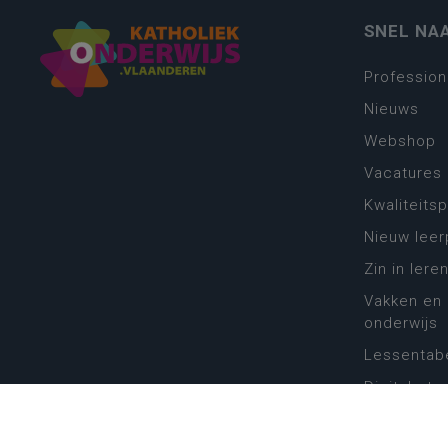
SNEL NA
Profession
Nieuws
Webshop
Vacatures
Kwaliteits
Nieuw leer
Zin in leren
Vakken en 
onderwijs
Lessentabe
Digitale tr
Schoolkal