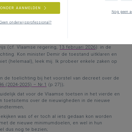
tingsbesprekingen
, later bij de behandeling van het
ZONDER AANMELDEN
en basisonderwijs (en haar eigen recente voorstel
Nog geen a
aaide het probleem rond de complexe afstemming (als
Geen onderwijsprofessional?
wuste minimumdoelen) tussen minimumdoelen én de
ren zouden worden afgenomen in het vierde en zesde
g vragensteller Buyst ook de beleidswijziging i.v.m.
ijs (cf. Vlaamse regering,
13 februari 2026
): in de
hting. Kon minister Demir de toestand uitklaren en
iet (helemaal), leek mij. Ik probeer enkele zaken op
n de toelichting bij het voorstel van decreet over de
86 (2024-2025) – Nr.1
(p.27));
uidelijk dat voor de Vlaamse toetsen in het vierde en
een toetsitems over de nieuwigheden in de nieuwe
indtermen;
bekijken was of er toch al iets gedaan kon worden
en met de nieuwe minimumdoelen, en wel in hun
el dus nog te bezien;