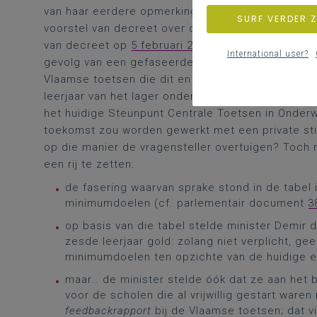
van haar eerdere opmerkingen: eerst bij de
begro
SURF VERDER 
voorstel van decreet over de nieuwe minimumdoel
van decreet op
5 februari 2026
). Kort gezegd, dr
International user?
gevolg van een gefaseerde invoering van de be
Vlaamse toetsen die dit en een paar volgende ja
leerjaar van het lager onderwijs. Daarnaast bevroe
het huidige Steunpunt Centrale Toetsen in Onderw
toekomst zou worden gewerkt met een private stic
op die manier de vragensteller overtuigen? Toch n
een rij te zetten:
de fasering waarvan sprake stond in de tabel i
minimumdoelen (cf. parlementair document
3
op basis van die tabel stelde minister Demir d
zesde leerjaar gold: zolang niet verplicht, g
minimumdoelen ten opzichte van de huidige e
maar… de minister stelde óók dat ze aan het 
voor de scholen die al vrijwillig gestart war
feedbackrapport
bij de Vlaamse toetsen; dat vi