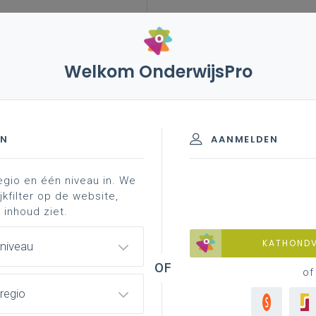
Welkom OnderwijsPro
26 – afstemmen van vlaamse toetsen op nieuwe
EN
AANMELDEN
egio en één niveau in. We
jkfilter op de website,
en van Vlaamse toetsen op
 inhoud ziet.
KATHOND
 niveau
of
regio
 was en bleef ook het verhaal van de Vlaamse toetsen
was deze vraag om uitleg van Kim Buyst een herhaling