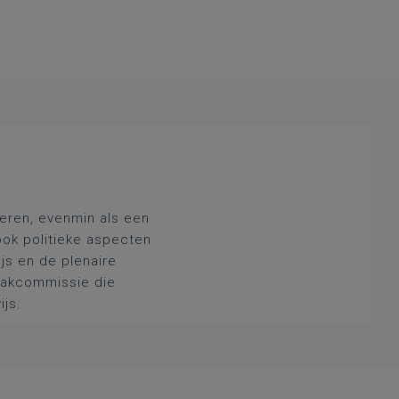
deren, evenmin als een
ook politieke aspecten
js en de plenaire
 vakcommissie die
ijs.