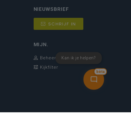
NIEUWSBRIEF
SCHRIJF IN
MIJN.
Beheer
Kan ik je helpen?
Kijkfilter
bèta