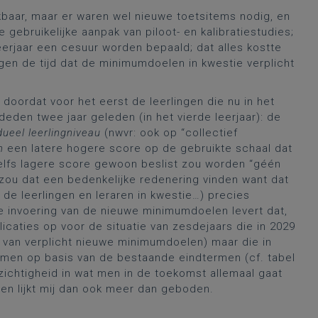
baar, maar er waren wel nieuwe toetsitems nodig, en
gebruikelijke aanpak van piloot- en kalibratiestudies;
eerjaar een cesuur worden bepaald; dat alles kostte
gen de tijd dat de minimumdoelen in kwestie verplicht
oordat voor het eerst de leerlingen die nu in het
eden twee jaar geleden (in het vierde leerjaar): de
dueel leerlingniveau
(nwvr: ook op “collectief
n
een latere hogere score op de gebruikte schaal dat
f zelfs lagere score gewoon beslist zou worden “géén
ik zou dat een bedenkelijke redenering vinden want dat
de leerlingen en leraren in kwestie…) precies
 invoering van de nieuwe minimumdoelen levert dat,
caties op voor de situatie van zesdejaars die in 2029
van verplicht nieuwe minimumdoelen) maar die in
omen op basis van de bestaande eindtermen (cf. tabel
rzichtigheid in wat men in de toekomst allemaal gaat
ten lijkt mij dan ook meer dan geboden.