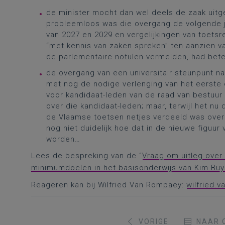
de minister mocht dan wel deels de zaak uitg
probleemloos was die overgang de volgende j
van 2027 en 2029 en vergelijkingen van toetsr
“met kennis van zaken spreken” ten aanzien van
de parlementaire notulen vermelden, had bete
de overgang van een universitair steunpunt n
met nog de nodige verlenging van het eerste 
voor kandidaat-leden van de raad van bestuur
over die kandidaat-leden; maar, terwijl het nu 
de Vlaamse toetsen netjes verdeeld was over 
nog niet duidelijk hoe dat in de nieuwe figuur
worden…
Lees de bespreking van de “
Vraag om uitleg ove
minimumdoelen in het basisonderwijs van Kim Buy
Reageren kan bij Wilfried Van Rompaey:
wilfried.
VORIGE
NAAR 