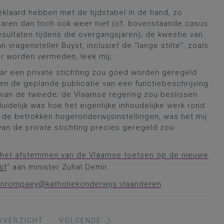
eklaard hebben met de tijdstabel in de hand, zo
aren dan toch ook weer niet (cf. bovenstaande casus
esultaten tijdens die overgangsjaren); de kwestie van
 vragensteller Buyst, inclusief de “lange stilte”, zoals
r worden vermeden, leek mij;
aar een private stichting zou goed worden geregeld
en de geplande publicatie van een functiebeschrijving
 van de tweede; de Vlaamse regering zou beslissen
duidelijk was hoe het eigenlijke inhoudelijke werk rond
de betrokken hogeronderwijsinstellingen, was het mij
 van de private stichting precies geregeld zou
r het afstemmen van de Vlaamse toetsen op de nieuwe
st
” aan minister Zuhal Demir.
vanrompaey@katholiekonderwijs.vlaanderen
OVERZICHT
VOLGENDE