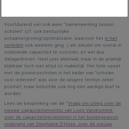
bijkomende types mogelijk maken, zoals vragensteller
Vandromme gesuggereerd had, maar indirect kon
zulks dan weer wél.
Voortdurend viel ook weer “samenwerking tussen
scholen” (cf. ook bestuurlijke
schaalvergroting/optimalisatie, waarover het
in het
verleden
ook weleens ging…) als sleutel om overal in
voldoende capaciteit te voorzien, en wel dus
datagedreven. Heel juist allemaal, maar in de praktijk
blijkbaar toch niet altijd zo makkelijk. Het hele opzet
met de pioniersscholen in het kader van “scholen
voor iedereen” was voor de langere termijn zeker
positief, maar beloofde ook nog een aardige kluif te
worden.
Lees de bespreking van de “
Vraag om uitleg over de
nieuwe capaciteitsmonitor van Loes Vandromme,
over de capaciteitsproblemen in het buitengewoon
onderwijs van Stephanie D'Hose, over de nieuwe