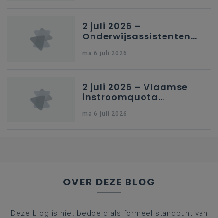
Brussel
2 juli 2026 –
Onderwijsassistenten
en omkadering in
ma 6 juli 2026
kleuteronderwijs
2 juli 2026 – Vlaamse
instroomquota
geneeskunde v.
ma 6 juli 2026
federale RIZIV-
nummers voor
afgestudeerde artsen
OVER DEZE BLOG
Deze blog is niet bedoeld als formeel standpunt van