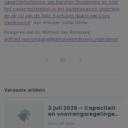
capaciteitsmonitor van Karolien Grosemans en over
het capaciteitstekort in het buitengewoon onderwijs
en de rol van de type 5-scholen daarin van Loes
Vandromme
” aan minister Zuhal Demir.
Reageren kan bij Wilfried Van Rompaey:
wilfried.vanrompaey@katholiekonderwijs.vlaanderen
Verwante artikels
2 juli 2026 – Capaciteit
en voorrangsregelingen
in Nederlandstalig
ma 6 juli 2026
secundair onderwijs in