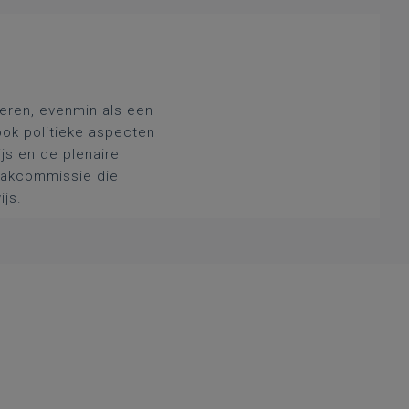
deren, evenmin als een
ook politieke aspecten
js en de plenaire
 vakcommissie die
ijs.