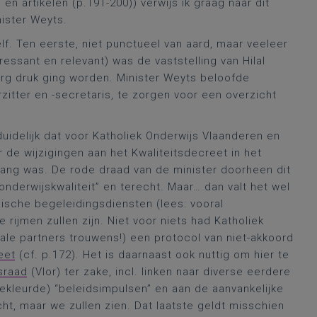
en artikelen (p.191-200)) verwijs ik graag naar dit
nister Weyts.
f. Ten eerste, niet punctueel van aard, maar veeleer
ssant en relevant) was de vaststelling van Hilal
erg druk ging worden. Minister Weyts beloofde
tter en -secretaris, te zorgen voor een overzicht
duidelijk dat voor Katholiek Onderwijs Vlaanderen en
 de wijzigingen aan het Kwaliteitsdecreet in het
ang was. De rode draad van de minister doorheen dit
onderwijskwaliteit” en terecht. Maar… dan valt het wel
ische begeleidingsdiensten (lees: vooral
rijmen zullen zijn. Niet voor niets had Katholiek
ale partners trouwens!) een protocol van niet-akkoord
eet
(cf. p.172). Het is daarnaast ook nuttig om hier te
sraad
(Vlor) ter zake, incl. linken naar diverse eerdere
gekleurde) “beleidsimpulsen” en aan de aanvankelijke
cht, maar we zullen zien. Dat laatste geldt misschien