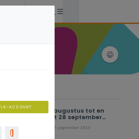
Verwante artikels
VLA-ACCOUNT
25 augustus tot en
met 28 september
2023 - Schriftelijke
wo 27 september 2023
vragen