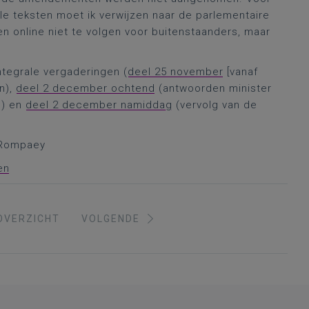
e teksten moet ik verwijzen naar de parlementaire
en online niet te volgen voor buitenstaanders, maar
ntegrale vergaderingen (
deel 25 november
[vanaf
en),
deel 2 december ochtend
(antwoorden minister
n) en
deel 2 december namiddag
(vervolg van de
n Rompaey
en
OVERZICHT
VOLGENDE