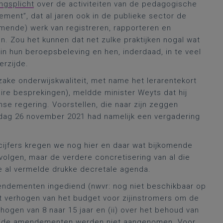
ngsplicht
over de activiteiten van de pedagogische
ent”, dat al jaren ook in de publieke sector de
komende) werk van registreren, rapporteren en
n. Zou het kunnen dat net zulke praktijken nogal wat
 in hun beroepsbeleving en hen, inderdaad, in te veel
erzijde.
zake onderwijskwaliteit, met name het lerarentekort
ire besprekingen), meldde minister Weyts dat hij
se regering. Voorstellen, die naar zijn zeggen
rijdag 26 november 2021 had namelijk een vergadering
 cijfers kregen we nog hier en daar wat bijkomende
e volgen, maar de verdere concretisering van al die
 al vermelde drukke decretale agenda.
endementen ingediend (nwvr: nog niet beschikbaar op
et verhogen van het budget voor zijinstromers om de
hogen van 8 naar 15 jaar en (ii) over het behoud van
Beide amendementen werden niet aangenomen. Voor