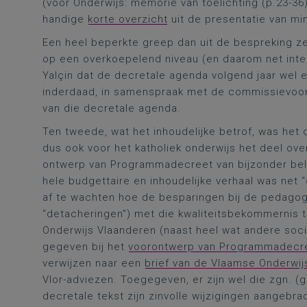
(voor Onderwijs: memorie van toelichting (p.23-36) 
handige
korte overzicht
uit de presentatie van mi
Een heel beperkte greep dan uit de bespreking zel
op een overkoepelend niveau (en daarom net intere
Yalçin dat de decretale agenda volgend jaar wel 
inderdaad, in samenspraak met de commissievoorzi
van die decretale agenda.
Ten tweede, wat het inhoudelijke betrof, was het 
dus ook voor het katholiek onderwijs het deel over
ontwerp van Programmadecreet van bijzonder bel
hele budgettaire en inhoudelijke verhaal was net “
af te wachten hoe de besparingen bij de pedagog
“detacheringen”) met die kwaliteitsbekommernis te 
Onderwijs Vlaanderen (naast heel wat andere soci
gegeven bij het
voorontwerp van Programmadecr
verwijzen naar een
brief van de Vlaamse Onderwij
Vlor-adviezen. Toegegeven, er zijn wel die zgn. (
decretale tekst zijn zinvolle wijzigingen aangebra