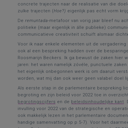
concrete trajecten naar de realisatie van die doe
zulke trajecten (
Hoe?)
eigenlijk pas echt vorm kri
De
remuntada
-metafoor van vorig jaar bleef nu a
politieke (maar eigenlijk in álle publieke) commu
communicatieve creativiteit schuift alsmaar dicht
Voor ik naar enkele elementen uit de vergadering 
ook al een bespreking hadden over de besparing
Roosmarijn Beckers. Ik ga bewust de zaken hier 
jaren: het waren namelijk zóvéle, punctuele zaken
het eigenlijk onbegonnen werk is om daaruit vers
worden, wat mij dan ook weer geen valabel doel lij
Als eerste stap in de parlementaire bespreking li
begroting en zijn beleid voor 2022 toe in overzich
begrotingscijfers
en de
beleidsinhoudelijke kant
.
invulling voor 2022 van de strategische en operati
ook makkelijk lezen in het parlementaire documen
handige samenvatting op p.5-7). Voor het daar