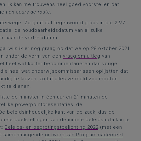
len. Ik kan me trouwens heel goed voorstellen dat
jgen
en cours de route
.
chterwege. Zo gaat dat tegenwoordig ook in die
24/7
nicatie: de houdbaarheidsdatum van al zulke
er naar de vertrekdatum.
ga, wijs ik er nog graag op dat we op 28 oktober 2021
en onder de vorm van een
vraag om uitleg
van
wel heel wat korter becommentariëren dan vorige
 die heel wat onderwijscommissarissen oplijstten dat
tandig te kiezen, zodat alles vermeld zou moeten
kt te dienen.
chtte de minister in één uur en 21 minuten de
telijke powerpointpresentaties: de
 De beleidsinhoudelijke kant van de zaak, dus de
onele doelstellingen van de initiële beleidsnota kun je
t:
Beleids- en begrotingstoelichting 2022
(met een
mee samenhangende
ontwerp van Programmadecreet