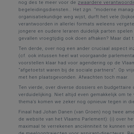
nog des te meer voor de
zwaardere verantwoordi
begeleidingsdiensten… Het zgn. “moderne managem
organisatiekundige weg wijst, durft het vele (bij
verantwoorden in allerlei formats weleens vergete
jongere en oudere leraren duidelijk parten spelen
gevallen vroegtijdig ook doen afhaken? Maar dat t
Ten derde, over nog een ander cruciaal aspect in
(cf. ook intussen heel wat voorgaande parlementa
voorstellen klaar had voor agendering op de Vlaam
“afgetoetst waren bij de sociale partners”. Op v
met hen plaatsgevonden. Afwachten toch maar.
Ten vierde, over diverse dossiers en budgettaire
verduidelijking. Niet altijd even gemakkelijk om t
thema’s komen we zeker nog opnieuw tegen in die
Finaal had Johan Danen (van Groen) nog twee am
de website van het Vlaams Parlement): (i) over h
maximaal te verrekenen anciënniteit te kunnen ver
de meelooptrajecten voor aspirant-directeurs. 