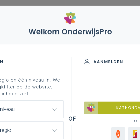
Welkom OnderwijsPro
023
25 november-2 december 2021 – begroting, beleids-
kort commentaar
schooljaren 2020-2023
EN
AANMELDEN
egio en één niveau in. We
jkfilter op de website,
1 – Begroting, Beleids- en
 inhoud ziet.
) en Programmadecreet: een
KATHOND
 niveau
of
regio