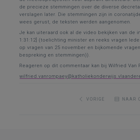
de precieze stemmingen over de diverse decretal
verslagen later. Die stemmingen zijn in coronatijd
wees gerust, de teksten werden aangenomen.
Je kan uiteraard ook al de video bekijken van de i
1:31:12] (toelichting minister en reeks vragen led
op vragen van 25 november en bijkomende vrage
bespreking en stemmingen)).
Reageren op dit commentaar kan bij Wilfried Va
wilfried.vanrompaey@katholiekonderwijs.vlaander
VORIGE
NAAR 