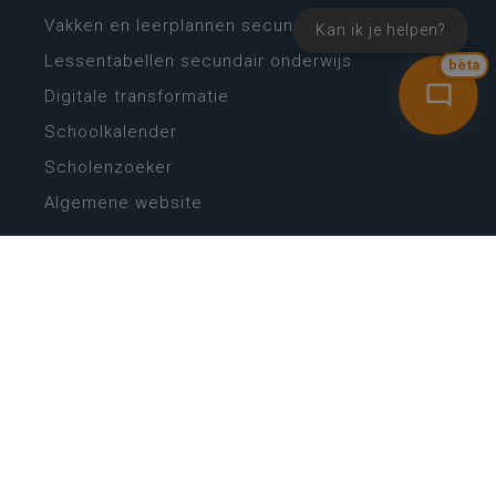
Vakken en leerplannen secundair onderwijs
Kan ik je helpen?
Lessentabellen secundair onderwijs
bèta
Digitale transformatie
Schoolkalender
Scholenzoeker
Algemene website
CONTACT
Wie is wie
Locaties
Algemeen contact
Helpdesk