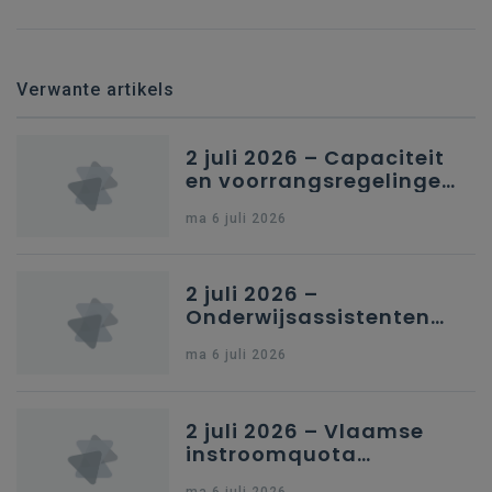
Verwante artikels
2 juli 2026 – Capaciteit
en voorrangsregelingen
in Nederlandstalig
ma 6 juli 2026
secundair onderwijs in
Brussel
2 juli 2026 –
Onderwijsassistenten
en omkadering in
ma 6 juli 2026
kleuteronderwijs
2 juli 2026 – Vlaamse
instroomquota
geneeskunde v.
ma 6 juli 2026