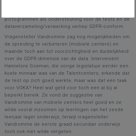
samenwerking met het centrum voor duidelijke taal,
Wablieft
, er was sprake van een masterproef rond
pictogrammen als ondersteuning voor de tests en de
dataverzameling/verwerking verliep GDPR-conform.
Vragensteller Vandromme zag nog mogelijkheden om
de spreiding te verbeteren (mobiele centers) en
maande toch aan tot voorzichtigheid en duidelijkheid
over de GDPR-dimensie van de data. Interveniënt
Hannelore Goeman, die vorige legislatuur eerder een
koele minnaar was van de Talentcenters, erkende dat
de test op zich goed werkte, maar was dat een taak
voor VOKA? Heel wat geld voor toch een al bij al
beperkt bereik. Ze vond de suggestie van
Vandromme van mobiele centers heel goed en ze
wilde vooral inzoomen op leerlingen van het zesde
leerjaar lager onderwijs, terwijl vragensteller
Vandromme de eerste graad secundair onderwijs
toch ook niet wilde vergeten.