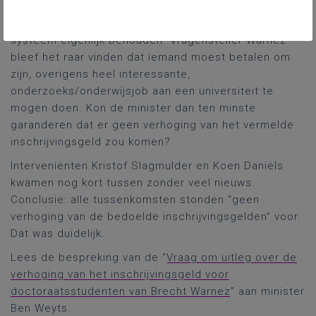
een “gewone” student. Hij had in dit verband geen
vragen gekregen van de Vlir en wilde het bestaande
systeem eigenlijk behouden. Vragensteller Warnez
bleef het raar vinden dat iemand moest betalen om
zijn, overigens heel interessante,
onderzoeks/onderwijsjob aan een universiteit te
mogen doen. Kon de minister dan ten minste
garanderen dat er geen verhoging van het vermelde
inschrijvingsgeld zou komen?
Interveniënten Kristof Slagmulder en Koen Daniëls
kwamen nog kort tussen zonder veel nieuws.
Conclusie: alle tussenkomsten stonden “geen
verhoging van de bedoelde inschrijvingsgelden” voor.
Dat was duidelijk.
Lees de bespreking van de “
Vraag om uitleg over de
verhoging van het inschrijvingsgeld voor
doctoraatsstudenten van Brecht Warnez
” aan minister
Ben Weyts.