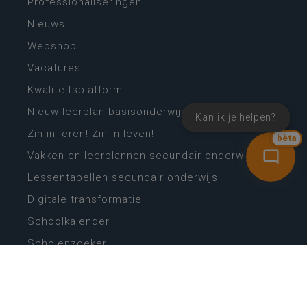
Professionaliseringen
Nieuws
Webshop
Vacatures
Kwaliteitsplatform
Nieuw leerplan basisonderwijs
Kan ik je helpen?
Zin in leren! Zin in leven!
bèta
Vakken en leerplannen secundair onderwijs
Lessentabellen secundair onderwijs
Digitale transformatie
Schoolkalender
Scholenzoeker
Algemene website