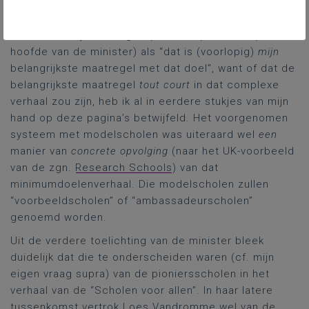
onderwijsniveau weer op niveau te krijgen, zijn
natuurlijk die nieuwe minimumdoelen voor het
basisonderwijs.” Ik begreep die uitspraak wel (in
hoofde van de minister) als “dat is (voorlopig)
mijn
belangrijkste maatregel met dat doel”, want of dat de
belangrijkste maatregel
tout court
in dat complexe
verhaal zou zijn, heb ik al in eerdere stukjes van mijn
hand op deze pagina’s betwijfeld. Het voorgenomen
systeem met modelscholen was uiteraard wel
een
manier van
concrete opvolging
(naar het UK-voorbeeld
van de zgn.
Research Schools
) van dat
minimumdoelenverhaal. Die modelscholen zullen
“voorbeeldscholen” of “ambassadeurscholen”
genoemd worden.
Uit de verdere toelichting van de minister bleek
duidelijk dat die te onderscheiden waren (cf. mijn
eigen vraag supra) van de pioniersscholen in het
verhaal van de “Scholen voor allen”. In haar latere
tussenkomst vertrok Loes Vandromme wel van de