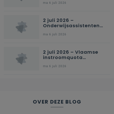
ma 6 juli 2026
secundair onderwijs in
Brussel
2 juli 2026 –
Onderwijsassistenten
en omkadering in
ma 6 juli 2026
kleuteronderwijs
2 juli 2026 – Vlaamse
instroomquota
geneeskunde v.
ma 6 juli 2026
federale RIZIV-
nummers voor
afgestudeerde artsen
OVER DEZE BLOG