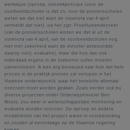
werkwijze (oproep, olievlekprincipe (voor de
voorbeeldscholen is dat zo, voor de pioniersscholen
weten we dat niet want de visienota van 4 april
vermeldt dat niet), via het zgn. Proeftuinendecreet
(van de pioniersscholen wisten we dat al uit de
visienota van 4 april, van de voorbeeldscholen nog
niet met zekerheid want de minister antwoordde
daarop niet), evaluatie), maar die hoe dan ook
inderdaad ergens in de toekomst zullen moeten
samenvloeien. Ik ben erg benieuwd naar hoe dat hele
proces in de praktijk precies zal verlopen in het
Vlaamse onderwijsveld, waar het tenslotte allemaal
concreet moet worden
gedaan
. Zoals eerder ook bij
diverse projecten onder Onderwijsminister Ben
Weyts, zou weer in wetenschappelijke monitoring en
evaluatie worden voorzien. De oproep en andere
modaliteiten van het project waren in voorbereiding
en zouden al eerstdaags op de Vlaamse regering
komen.