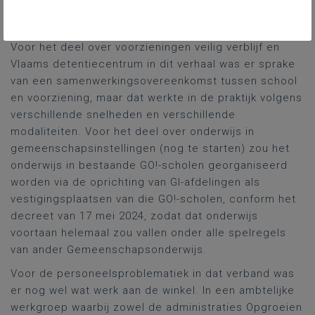
afstandsonderwijs in de vorm van synchroon
internetonderwijs via Bednet.
Voor het deel over voorzieningen veilig verblijf en
Vlaams detentiecentrum in dit verhaal was er sprake
van een samenwerkingsovereenkomst tussen school
en voorziening, maar dat werkte in de praktijk volgens
verschillende snelheden en verschillende
modaliteiten. Voor het deel over onderwijs in
gemeenschapsinstellingen (nog te starten) zou het
onderwijs in bestaande GO!-scholen georganiseerd
worden via de oprichting van GI-afdelingen als
vestigingsplaatsen van die GO!-scholen, conform het
decreet van 17 mei 2024, zodat dat onderwijs
voortaan helemaal zou vallen onder alle spelregels
van ander Gemeenschapsonderwijs.
Voor de personeelsproblematiek in dat verband was
er nog wel wat werk aan de winkel. In een ambtelijke
werkgroep waarbij zowel de administraties Opgroeien