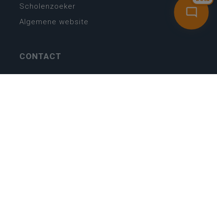
Scholenzoeker
Algemene website
CONTACT
Wie is wie
Locaties
Algemeen contact
Helpdesk
NIEUWSBRIEF
SCHRIJF IN