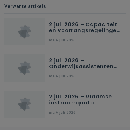
Verwante artikels
2 juli 2026 – Capaciteit
en voorrangsregelingen
in Nederlandstalig
ma 6 juli 2026
secundair onderwijs in
Brussel
2 juli 2026 –
Onderwijsassistenten
en omkadering in
ma 6 juli 2026
kleuteronderwijs
2 juli 2026 – Vlaamse
instroomquota
geneeskunde v.
ma 6 juli 2026
federale RIZIV-
nummers voor
afgestudeerde artsen