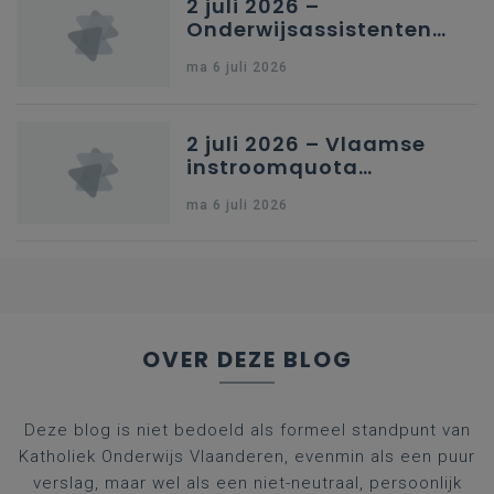
2 juli 2026 –
Onderwijsassistenten
en omkadering in
ma 6 juli 2026
kleuteronderwijs
2 juli 2026 – Vlaamse
instroomquota
geneeskunde v.
ma 6 juli 2026
federale RIZIV-
nummers voor
afgestudeerde artsen
OVER DEZE BLOG
Deze blog is niet bedoeld als formeel standpunt van
Katholiek Onderwijs Vlaanderen, evenmin als een puur
verslag, maar wel als een niet-neutraal, persoonlijk