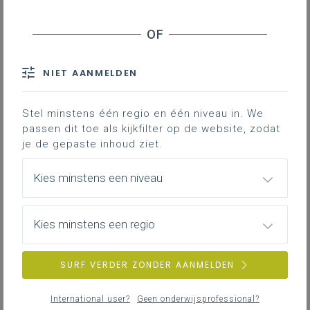
Pestgedrag in het onderwijs - Monitoring en
dataverzameling
Scholen - Antipestbeleid
NIET AANMELDEN
Scholen Brussel en Vlaamse Rand -
Inschrijvingsregel
Buitengewoon onderwijs - Inzet ergotherapeuten
Stel minstens één regio en één niveau in. We
passen dit toe als kijkfilter op de website, zodat
Toelatingsexamen geneeskunde, tandheelkunde
je de gepaste inhoud ziet.
en diergeneeskunde - Financiële en budgettaire
impact van het gevoerde onderzoek naar
Kies minstens een niveau
onregelmatigheden
Deeltijds kunstenonderwijs (dko) Brussel -
Leerlingenweging
Kies minstens een regio
Opleiding Uurwerkmaker - Stopzetting
Regulier basis- en secundair onderwijs - Speciale
SURF VERDER ZONDER AANMELDEN
onderwijsleermiddelen
Studentenprofielen - Effect starttoets
International user?
Geen onderwijsprofessional?