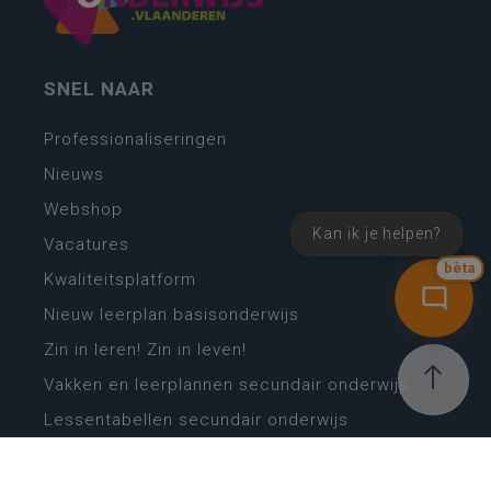
SNEL NAAR
Professionaliseringen
Nieuws
Webshop
Kan ik je helpen?
Vacatures
bèta
Kwaliteitsplatform
Nieuw leerplan basisonderwijs
Zin in leren! Zin in leven!
Vakken en leerplannen secundair onderwijs
Lessentabellen secundair onderwijs
Digitale transformatie
Schoolkalender