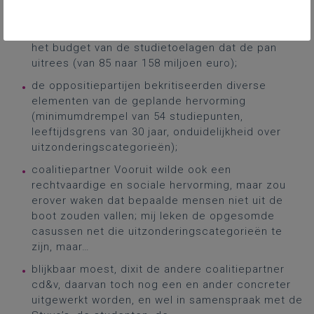
de basisargumenten van minister Demir waren: (i)
het probleem van de
te lange studieduur
en (ii)
het budget van de studietoelagen dat de pan
uitrees (van 85 naar 158 miljoen euro);
de oppositiepartijen bekritiseerden diverse
elementen van de geplande hervorming
(minimumdrempel van 54 studiepunten,
leeftijdsgrens van 30 jaar, onduidelijkheid over
uitzonderingscategorieën);
coalitiepartner Vooruit wilde ook een
rechtvaardige en sociale hervorming, maar zou
erover waken dat bepaalde mensen niet uit de
boot zouden vallen; mij leken de opgesomde
casussen net die uitzonderingscategorieën te
zijn, maar…
blijkbaar moest, dixit de andere coalitiepartner
cd&v, daarvan toch nog een en ander concreter
uitgewerkt worden, en wel in samenspraak met de