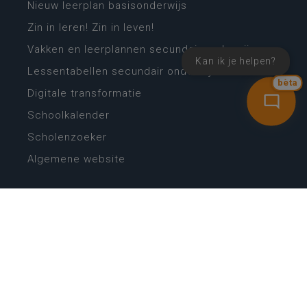
Nieuw leerplan basisonderwijs
Zin in leren! Zin in leven!
Vakken en leerplannen secundair onderwijs
Kan ik je helpen?
Lessentabellen secundair onderwijs
bèta
Digitale transformatie
Schoolkalender
Scholenzoeker
Algemene website
CONTACT
Wie is wie
Locaties
Algemeen contact
Helpdesk