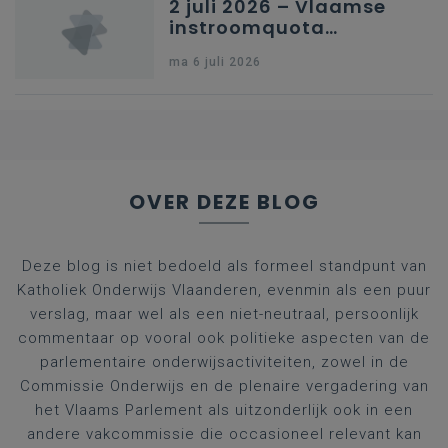
2 juli 2026 – Vlaamse
instroomquota
geneeskunde v.
ma 6 juli 2026
federale RIZIV-
nummers voor
afgestudeerde artsen
OVER DEZE BLOG
Deze blog is niet bedoeld als formeel standpunt van
Katholiek Onderwijs Vlaanderen, evenmin als een puur
verslag, maar wel als een niet-neutraal, persoonlijk
commentaar op vooral ook politieke aspecten van de
parlementaire onderwijsactiviteiten, zowel in de
Commissie Onderwijs en de plenaire vergadering van
het Vlaams Parlement als uitzonderlijk ook in een
andere vakcommissie die occasioneel relevant kan