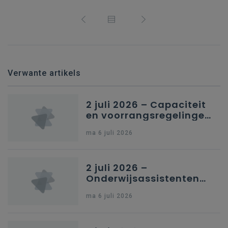
Verwante artikels
2 juli 2026 – Capaciteit
en voorrangsregelingen
in Nederlandstalig
ma 6 juli 2026
secundair onderwijs in
Brussel
2 juli 2026 –
Onderwijsassistenten
en omkadering in
ma 6 juli 2026
kleuteronderwijs