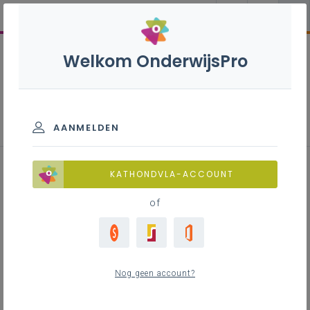
Welkom OnderwijsPro
Parlementaire activiteiten
AANMELDEN
22 oktober 2025 –
KATHONDVLA-ACCOUNT
Studietoelagen
of
Minister Zuhal Demir bleef hoog scoren in de
hitparade van de actuele vragen: alweer op plaats
Nog geen account?
één, met liefst vier thema’s! Voor het eerste thema
boden zich vier vragenstellers aan. Het thema paste