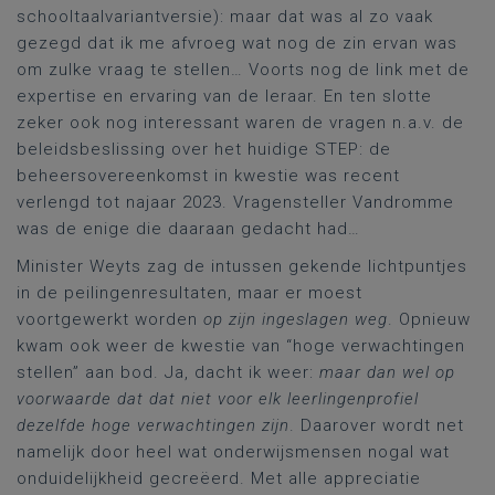
schooltaalvariantversie): maar dat was al zo vaak
gezegd dat ik me afvroeg wat nog de zin ervan was
om zulke vraag te stellen… Voorts nog de link met de
expertise en ervaring van de leraar. En ten slotte
zeker ook nog interessant waren de vragen n.a.v. de
beleidsbeslissing over het huidige STEP: de
beheersovereenkomst in kwestie was recent
verlengd tot najaar 2023. Vragensteller Vandromme
was de enige die daaraan gedacht had…
Minister Weyts zag de intussen gekende lichtpuntjes
in de peilingenresultaten, maar er moest
voortgewerkt worden
op zijn ingeslagen weg
. Opnieuw
kwam ook weer de kwestie van “hoge verwachtingen
stellen” aan bod. Ja, dacht ik weer:
maar dan wel op
voorwaarde dat dat niet voor elk leerlingenprofiel
dezelfde hoge verwachtingen zijn
. Daarover wordt net
namelijk door heel wat onderwijsmensen nogal wat
onduidelijkheid gecreëerd. Met alle appreciatie