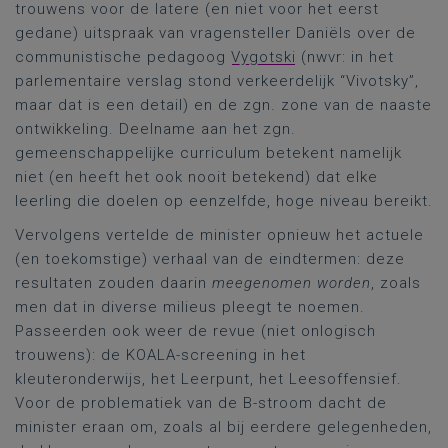
trouwens voor de latere (en niet voor het eerst
gedane) uitspraak van vragensteller Daniëls over de
communistische pedagoog
Vygotski
(nwvr: in het
parlementaire verslag stond verkeerdelijk “Vivotsky”,
maar dat is een detail) en de zgn. zone van de naaste
ontwikkeling. Deelname aan het zgn.
gemeenschappelijke curriculum betekent namelijk
niet (en heeft het ook nooit betekend) dat elke
leerling die doelen op eenzelfde, hoge niveau bereikt.
Vervolgens vertelde de minister opnieuw het actuele
(en toekomstige) verhaal van de eindtermen: deze
resultaten zouden daarin
meegenomen worden
, zoals
men dat in diverse milieus pleegt te noemen.
Passeerden ook weer de revue (niet onlogisch
trouwens): de KOALA-screening in het
kleuteronderwijs, het Leerpunt, het Leesoffensief.
Voor de problematiek van de B-stroom dacht de
minister eraan om, zoals al bij eerdere gelegenheden,