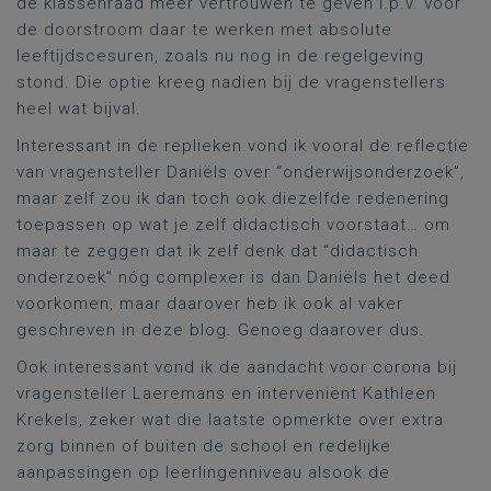
de klassenraad meer vertrouwen te geven i.p.v. voor
de doorstroom daar te werken met absolute
leeftijdscesuren, zoals nu nog in de regelgeving
stond. Die optie kreeg nadien bij de vragenstellers
heel wat bijval.
Interessant in de replieken vond ik vooral de reflectie
van vragensteller Daniëls over “onderwijsonderzoek”,
maar zelf zou ik dan toch ook diezelfde redenering
toepassen op wat je zelf didactisch voorstaat… om
maar te zeggen dat ik zelf denk dat “didactisch
onderzoek” nóg complexer is dan Daniëls het deed
voorkomen, maar daarover heb ik ook al vaker
geschreven in deze blog. Genoeg daarover dus.
Ook interessant vond ik de aandacht voor corona bij
vragensteller Laeremans en interveniënt Kathleen
Krekels, zeker wat die laatste opmerkte over extra
zorg binnen of buiten de school en redelijke
aanpassingen op leerlingenniveau alsook de