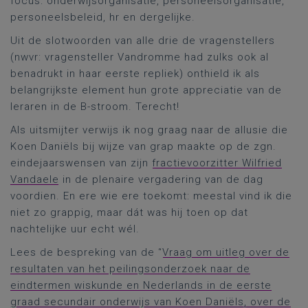
focus: onderwijsorganisatie, personeelsorganisatie,
personeelsbeleid, hr en dergelijke.
Uit de slotwoorden van alle drie de vragenstellers
(nwvr: vragensteller Vandromme had zulks ook al
benadrukt in haar eerste repliek) onthield ik als
belangrijkste element hun grote appreciatie van de
leraren in de B-stroom. Terecht!
Als uitsmijter verwijs ik nog graag naar de allusie die
Koen Daniëls bij wijze van grap maakte op de zgn.
eindejaarswensen van zijn
fractievoorzitter Wilfried
Vandaele
in de plenaire vergadering van de dag
voordien. En ere wie ere toekomt: meestal vind ik die
niet zo grappig, maar dát was hij toen op dat
nachtelijke uur echt wél.
Lees de bespreking van de “
Vraag om uitleg over de
resultaten van het peilingsonderzoek naar de
eindtermen wiskunde en Nederlands in de eerste
graad secundair onderwijs van Koen Daniëls, over de