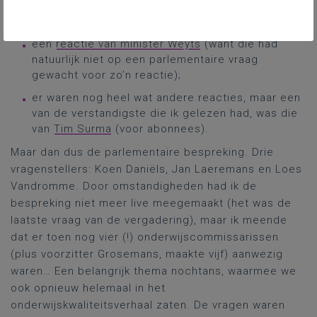
in
Klasse
gingen prof. dr. Wim Van Dooren en Tom
Venstermans dieper in op de peilingenresultaten;
een
reactie van minister Weyts
(want die had
natuurlijk niet op een parlementaire vraag
gewacht voor zo’n reactie);
er waren nog heel wat andere reacties, maar een
van de verstandigste die ik gelezen had, was die
van
Tim Surma
(voor abonnees).
Maar dan dus de parlementaire bespreking. Drie
vragenstellers: Koen Daniëls, Jan Laeremans en Loes
Vandromme. Door omstandigheden had ik de
bespreking niet meer live meegemaakt (het was de
laatste vraag van de vergadering), maar ik meende
dat er toen nog vier (!) onderwijscommissarissen
(plus voorzitter Grosemans, maakte vijf) aanwezig
waren… Een belangrijk thema nochtans, waarmee we
ook opnieuw helemaal in het
onderwijskwaliteitsverhaal zaten. De vragen waren