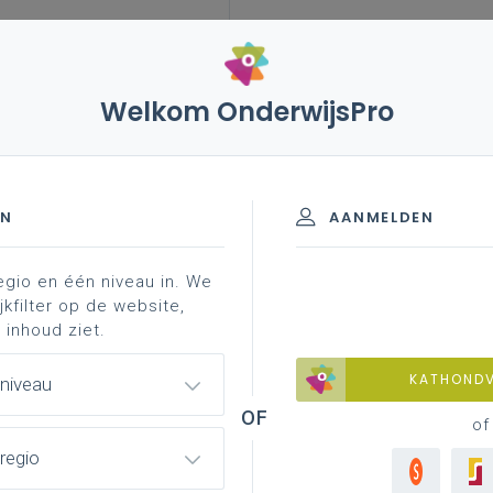
Welkom OnderwijsPro
7 mei 2026 - schriftelijke vragen
EN
AANMELDEN
egio en één niveau in. We
Schriftelijke vragen
jkfilter op de website,
 inhoud ziet.
KATHOND
 niveau
Ritduur en personeelsinzet
of
ugvorderingen schooltoeslag
regio
valuatie