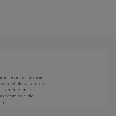
deren, evenmin als een
ook politieke aspecten
js en de plenaire
 vakcommissie die
ijs.