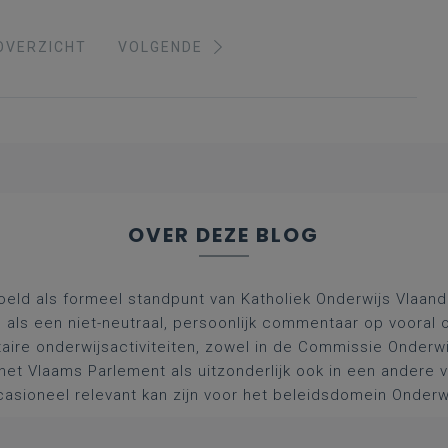
OVERZICHT
VOLGENDE
OVER DEZE BLOG
oeld als formeel standpunt van Katholiek Onderwijs Vlaan
l als een niet-neutraal, persoonlijk commentaar op vooral 
aire onderwijsactiviteiten, zowel in de Commissie Onderwi
het Vlaams Parlement als uitzonderlijk ook in een andere
asioneel relevant kan zijn voor het beleidsdomein Onderw