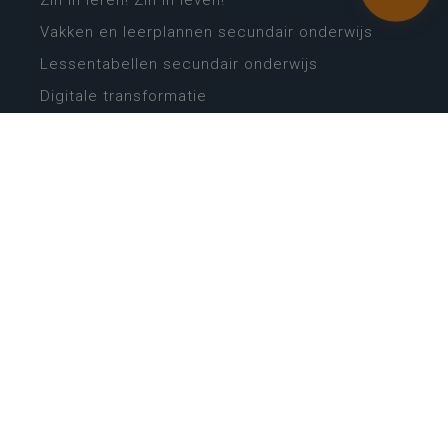
Zin in leren! Zin in leven!
Vakken en leerplannen secundair onderwijs
Lessentabellen secundair onderwijs
Digitale transformatie
Schoolkalender
Scholenzoeker
Algemene website
CONTACT
Wie is wie
Locaties
Algemeen contact
Helpdesk