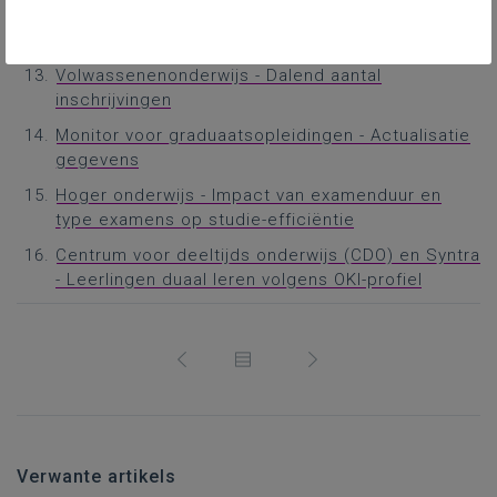
Hoger onderwijs - Deelcertificaten
Secundair onderwijs - Besparingen
Volwassenenonderwijs - Dalend aantal
inschrijvingen
Monitor voor graduaatsopleidingen - Actualisatie
gegevens
Hoger onderwijs - Impact van examenduur en
type examens op studie-efficiëntie
Centrum voor deeltijds onderwijs (CDO) en Syntra
- Leerlingen duaal leren volgens OKI-profiel
Verwante artikels