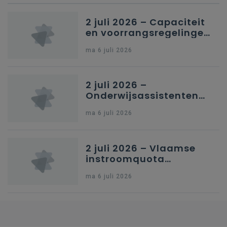
2 juli 2026 – Capaciteit
en voorrangsregelingen
in Nederlandstalig
ma 6 juli 2026
secundair onderwijs in
Brussel
2 juli 2026 –
Onderwijsassistenten
en omkadering in
ma 6 juli 2026
kleuteronderwijs
2 juli 2026 – Vlaamse
instroomquota
geneeskunde v.
ma 6 juli 2026
federale RIZIV-
nummers voor
afgestudeerde artsen