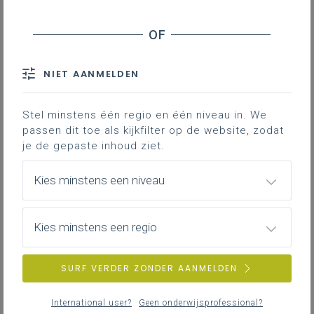
Terugvorderingen schooltoeslag
Zomerscholen Vlaams-Brabant - Evolutie en
evaluatie
Luchtkwaliteit klaslokalen - Monitoring en
NIET AANMELDEN
maatregelen
Onderwijs - Flexi-jobs
Stel minstens één regio en één niveau in. We
Nederlandstalig onderwijs in Brussel -
passen dit toe als kijkfilter op de website, zodat
Samenwerking met de Vlaamse
je de gepaste inhoud ziet.
Gemeenschapscommissie
Kies minstens een niveau
Expertenwerkgroep gegevensbescherming in
onderwijs -
Gegevensbeschermingseffectbeoordelingen
Kies minstens een regio
Hoger onderwijs - Gevolgen harde knip
Gemeenschapsinstellingen - Extern onderwijs
SURF VERDER ZONDER AANMELDEN
Gelijke onderwijskansen - Actualisatie en betere
ontsluiting speciale onderwijsleermiddelen
International user?
Geen onderwijsprofessional?