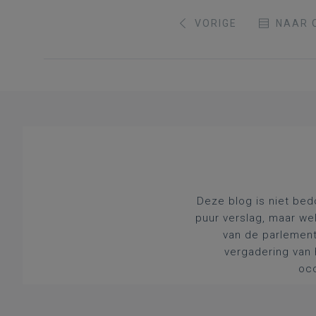
VORIGE
NAAR 
Deze blog is niet bed
puur verslag, maar we
van de parlement
vergadering van 
occ