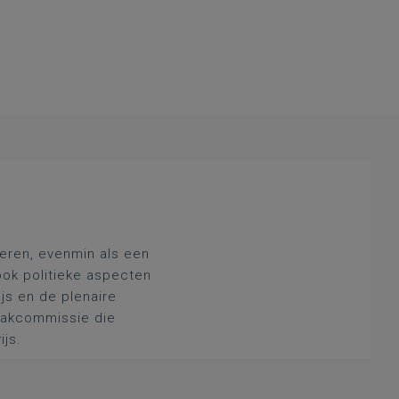
deren, evenmin als een
ook politieke aspecten
js en de plenaire
 vakcommissie die
ijs.