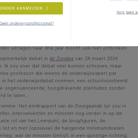
e zgn. “
Doorgaande lijn
” (cf. ook mijn
archief
en de
t ondersteuning van ouderparticipatie.
ZONDER AANMELDEN
Nog geen a
t voor de minister slechts een kleine stap naar
Geen onderwijsprofessional?
n standpunten (de bijkomende kinderverzorgers,
n crèche en kleuterschool), de KOALA-screening en
en met veel anderstaligen, ouderlijke
erder verlagen naar drie jaar mocht ook niet ontbreken.
 opmerkelijk debat in
de Zondag
van 24 maart 2024
. Ik zou over dat debat veel kunnen schrijven, maar
entse professor die ineens dé onderwijsexpert par
m in het onderwijsdebat noemen, een schoolvoorbeeld
ele ongenuanceerde, hoogdravende platitudes zonder
eld te laten…
dromme. Het eindrapport van de
Doorgaande lijn
zou in
ller, interveniënten en minister nog verder in op de
uele rol van het Leerpunt, de brugfiguren, de
hes tot en met (opnieuw) de hangende minimumdoelen
rliep, wat de minister betrof, in een gunstige richting.