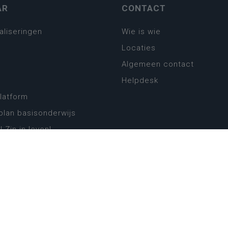
AR
CONTACT
aliseringen
Wie is wie
Locaties
Algemeen contact
Helpdesk
platform
plan basisonderwijs
! Zin in leven!
leerplannen secundair
llen secundair onderwijs
ansformatie
ender
eker