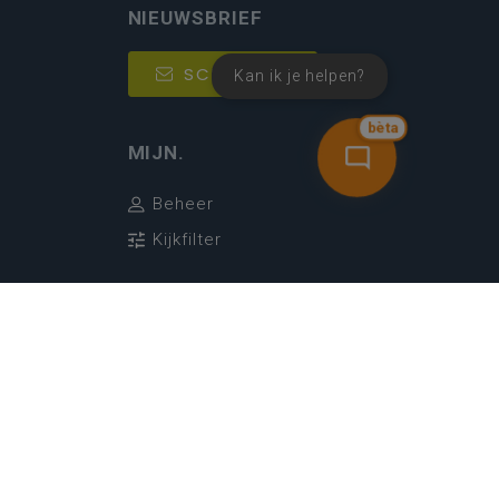
NIEUWSBRIEF
SCHRIJF IN
Kan ik je helpen?
bèta
MIJN.
Beheer
Kijkfilter