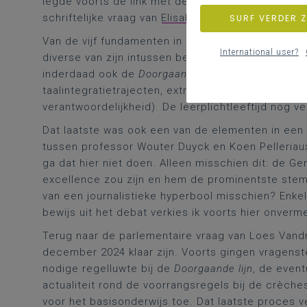
legde voorts de link met de pilootprojecten van d
schriftelijke vraag van
Elisabeth Meuleman
) en me
SURF VERDER 
Van de vijf fundamenten in het Vlor-advies was he
International user?
diverse van zijn intussen bekende maatregelen e
inderdaad ook de
Doorgaande lijn
(overgang tusse
taalintegratietrajecten, extra middelen voor schol
verantwoordelijkheid). De leerplichtleeftijd nog v
Dat laatste was ook een van de elementen in een
tussen professor Wouter Duyck en Koen Pelleriaux
ga dat hier niet doen. Alleen misschien dit: de G
excellence zou zijn en hem de prominentste ste
van een journalistieke hyperbool misschien? Enk
bewijs uit het debat verkies ik voorts hier onverm
Terug naar de parlementaire vraag van Loes Van
december 2024 klaar zijn. Voorts gingen vragenste
nodige regelluwte bij de
Doorgaande lijn
, de event
actualiteit rond de voorrangsregels bij de crèc
voor het basisonderwijs toe. Dat laatste proces ve