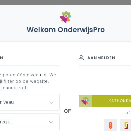
Welkom OnderwijsPro
– vlor-advies over onderwijs aan jonge kinderen
EN
AANMELDEN
egio en één niveau in. We
 over onderwijs aan jonge
jkfilter op de website,
 inhoud ziet.
KATHOND
 niveau
of
d een
advies
(op eigen initiatief) gepubliceerd over
regio
lde de visie van minister Weyts daarover kennen en