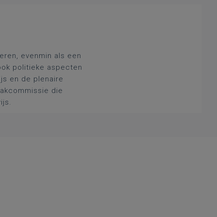
deren, evenmin als een
ook politieke aspecten
js en de plenaire
 vakcommissie die
ijs.