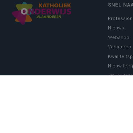
SNEL NA
Profession
Nieuws
Webshop
Vacatures
Kwaliteits
Nieuw leer
Zin in leren
Vakken en 
onderwijs
Lessentabe
Digitale tr
Schoolkal
Scholenzo