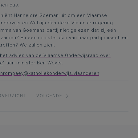
men dus.
rveniënt Hannelore Goeman uit om een Vlaamse
Onderwijs en Welzijn dan deze Vlaamse regering.
ramma van Goemans partij niet gelezen dat zij één
ezamen? En een minister dan van haar partij misschien
reffen? We zullen zien.
 het advies van de Vlaamse Onderwijsraad over
me
” aan minister Ben Weyts.
vanrompaey@katholiekonderwijs.vlaanderen
OVERZICHT
VOLGENDE