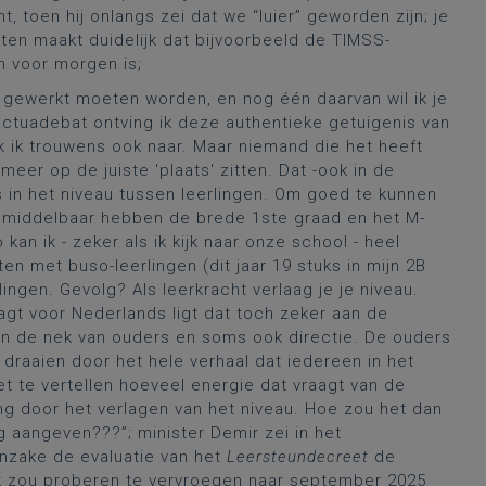
 toen hij onlangs zei dat we “luier” geworden zijn; je
nten maakt duidelijk dat bijvoorbeeld de TIMSS-
n voor morgen is;
n gewerkt moeten worden, en nog één daarvan wil ik je
actuadebat ontving ik deze authentieke getuigenis van
k ik trouwens ook naar. Maar niemand die het heeft
 meer op de juiste 'plaats' zitten. Dat -ook in de
is in het niveau tussen leerlingen. Om goed te kunnen
et middelbaar hebben de brede 1ste graad en het M-
n ik - zeker als ik kijk naar onze school - heel
ten met buso-leerlingen (dit jaar 19 stuks in mijn 2B
rlingen. Gevolg? Als leerkracht verlaag je je niveau.
aagt voor Nederlands ligt dat toch zeker aan de
 in de nek van ouders en soms ook directie. De ouders
raaien door het hele verhaal dat iedereen in het
t te vertellen hoeveel energie dat vraagt van de
g door het verlagen van het niveau. Hoe zou het dan
 aangeven???”; minister Demir zei in het
nzake de evaluatie van het
Leersteundecreet
de
k zou proberen te vervroegen naar september 2025