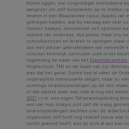
blijven liggen, wat zorgvuldiger bestudeerd 
aangezet om zelf leerplannen op te stellen i.
leraren in een Waaslandse casus daarbij van e
gekregen hadden, wat bij navraag een veel co
(tussen haakjes, leerplannen zelf opstellen b
vrijheid van onderwijs, dus prima, maar zou he
schoolbesturen en leraren te springen staan 
dus met plezier gebruikmaken van vereende kr
concept
kennisrijk curriculum
(ook in het kleut
regelmatig de naam van het
Expertisecentrum 
Hogeschool, TM) en de naam van zijn directeu
was dat het geval; Surma had al vaker de On
ongetwijfeld interessante dingen, maar nu vie
sommige lerarenopleidingen op de rem staan,
of dat laatste waar was, heb ik nog niet hele
2021
i.v.m. een eigen TM-lerarenopleiding klonk
een van mijn stukjes ooit zelf de vraag gestel
lerarenopleidingen dachten over de didactisch
organisatie zelf toch nog relatief nieuw was (
vlucht gekend heeft, wat op zich al wel een in