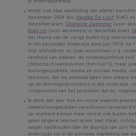
in onderwijsbeleid;
mede ook naar aanleiding van allerlei bericht
december 2024 (bv.
Haydée De Loof
(KdG) et 
diezelfde krant,
Charlotte Zwemmer
(voor abo
brain rot
(voor abonnees) in diezelfde krant,
H
het thema van de vorige bullet nog veel brede
in het secundair onderwijs eind juni 1979, na 1
mijn afstuderen so zoal verschoven c.q. vera
veelheid van vlakken: de onderwijsinhoud zelf 
(didactisch/werkvormen (het hoe?)), maar ook 
leerlingenpubliek, media en sociale media, onl
terreinen, die mij allemaal lijken een zekere
op de leerlingenprestaties in dat onderwijs, 
complexiteit van het probleem dat bv. nogma
ik denk dan aan: hoe en vooral waarom
precie
vakken/leergebieden verschoven/veranderd in
op snelheid binnen maar vooral ook buiten het
geen langere teksten lezen, laat staan, schri
langer vasthouden dan de duurtijd van zo’n flin
anderzijds tot in de politieke marketing toe w