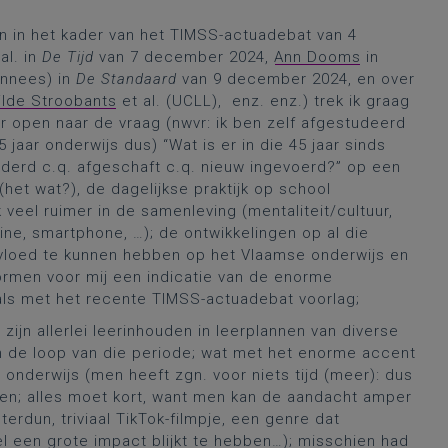
en in het kader van het TIMSS-actuadebat van 4
al. in
De Tijd
van 7 december 2024,
Ann Dooms
in
nnees) in
De Standaard
van 9 december 2024, en over
ilde Stroobants
et al. (UCLL), enz. enz.) trek ik graag
r open naar de vraag (nwvr: ik ben zelf afgestudeerd
5 jaar onderwijs dus) “Wat is er in die 45 jaar sinds
nderd c.q. afgeschaft c.q. nieuw ingevoerd?” op een
(het wat?), de dagelijkse praktijk op school
veel ruimer in de samenleving (mentaliteit/cultuur,
ine, smartphone, …); de ontwikkelingen op al die
 invloed te kunnen hebben op het Vlaamse onderwijs en
vormen voor mij een indicatie van de enorme
als met het recente TIMSS-actuadebat voorlag;
s
zijn allerlei leerinhouden in leerplannen van diverse
 de loop van die periode; wat met het enorme accent
 onderwijs (men heeft zgn. voor niets tijd (meer): dus
jven; alles moet kort, want men kan de aandacht amper
terdun, triviaal TikTok-filmpje, een genre dat
el een grote impact blijkt te hebben…); misschien had