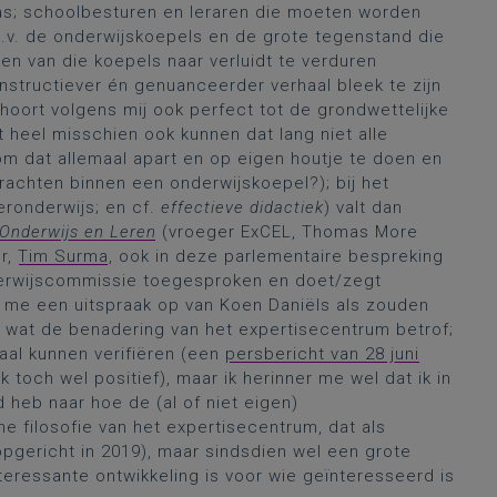
was; schoolbesturen en leraren die moeten worden
p.v. de onderwijskoepels en de grote tegenstand die
en van die koepels naar verluidt te verduren
nstructiever én genuanceerder verhaal bleek te zijn
ehoort volgens mij ook perfect tot de grondwettelijke
t heel misschien ook kunnen dat lang niet alle
om dat allemaal apart en op eigen houtje te doen en
achten binnen een onderwijskoepel?); bij het
eronderwijs; en cf.
effectieve didactiek
) valt dan
Onderwijs en Leren
(vroeger ExCEL, Thomas More
r,
Tim Surma
, ook in deze parlementaire bespreking
derwijscommissie toegesproken en doet/zegt
l me een uitspraak op van Koen Daniëls als zouden
 wat de benadering van het expertisecentrum betrof;
maal kunnen verifiëren (een
persbericht van 28 juni
 toch wel positief), maar ik herinner me wel dat ik in
d heb naar hoe de (al of niet eigen)
e filosofie van het expertisecentrum, dat als
opgericht in 2019), maar sindsdien wel een grote
teressante ontwikkeling is voor wie geïnteresseerd is