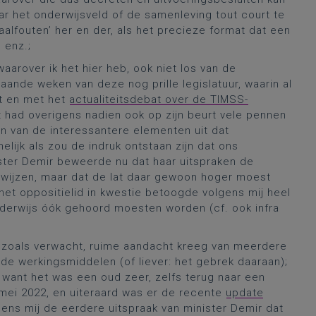
aar het onderwijsveld of de samenleving tout court te
aalfouten’ her en der, als het precieze format dat een
 enz.;
aarover ik het hier heb, ook niet los van de
ande weken van deze nog prille legislatuur, waarin al
t en met het
actualiteitsdebat over de TIMSS-
had overigens nadien ook op zijn beurt vele pennen
en van de interessantere elementen uit dat
lijk als zou de indruk ontstaan zijn dat ons
ister Demir beweerde nu dat haar uitspraken de
n wijzen, maar dat de lat daar gewoon hoger moest
 het oppositielid in kwestie betoogde volgens mij heel
onderwijs óók gehoord moesten worden (cf. ook infra
t zoals verwacht, ruime aandacht kreeg van meerdere
 de werkingsmiddelen (of liever: het gebrek daaraan);
 want het was een oud zeer, zelfs terug naar een
 mei 2022, en uiteraard was er de recente
update
gens mij de eerdere uitspraak van minister Demir dat