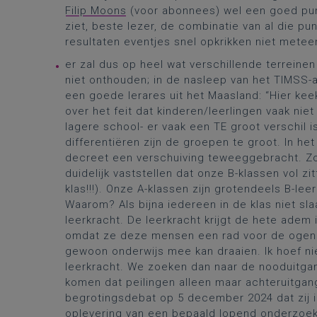
Filip Moons
(voor abonnees) wel een goed punt,
ziet, beste lezer, de combinatie van al die pu
resultaten eventjes snel opkrikken niet metee
er zal dus op heel wat verschillende terreine
niet onthouden; in de nasleep van het TIMSS-
een goede lerares uit het Maasland: “Hier kee
over het feit dat kinderen/leerlingen vaak niet
lagere school- er vaak een TE groot verschil 
differentiëren zijn de groepen te groot. In h
decreet een verschuiving teweeggebracht. Zo ka
duidelijk vaststellen dat onze B-klassen vol zit
klas!!!). Onze A-klassen zijn grotendeels B-lee
Waarom? Als bijna iedereen in de klas niet sl
leerkracht. De leerkracht krijgt de hete adem
omdat ze deze mensen een rad voor de ogen d
gewoon onderwijs mee kan draaien. Ik hoef nie
leerkracht. We zoeken dan naar de nooduitgan
komen dat peilingen alleen maar achteruitgang
begrotingsdebat op 5 december 2024 dat zij i
oplevering van een bepaald lopend onderzoe