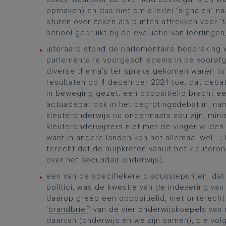
opmaken) en dus niet om allerlei “signalen” n
sturen over zaken als punten aftrekken voor ‘t
school gebruikt bij de evaluatie van leerlingen,
uiteraard stond de parlementaire bespreking w
parlementaire voorgeschiedenis in de voorafga
diverse thema’s ter sprake gekomen waren to
resultaten
op 4 december 2024 toe; dat debat 
in beweging gezet; een oppositielid bracht e
actuadebat ook in het begrotingsdebat in, name
kleuteronderwijs nu ondermaats zou zijn; min
kleuteronderwijzers niet met de vinger wilde
want in andere landen kon het allemaal wel...;
terecht dat de hulpkreten vanuit het kleuter
over het secundair onderwijs);
een van de specifiekere discussiepunten, da
politici, was de kwestie van de indexering van
daarop greep een oppositielid, niet onterecht
‘
brandbrief
’ van de vier onderwijskoepels van
daarvan (onderwijs en welzijn samen), die vol