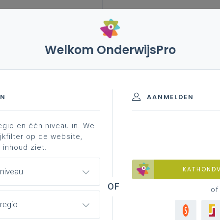
Welkom OnderwijsPro
-5 december 2024 – begroting, beleids- en
oonlijke impressie
EN
AANMELDEN
egio en één niveau in. We
jkfilter op de website,
2024 – Begroting, Beleids-
 inhoud ziet.
BBT) en Programmadecreet: een
KATHOND
 niveau
of
regio