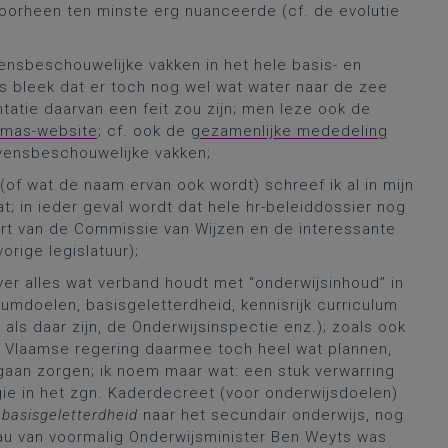
voorheen ten minste erg nuanceerde (cf. de evolutie
vensbeschouwelijke vakken in het hele basis- en
js bleek dat er toch nog wel wat water naar de zee
atie daarvan een feit zou zijn; men leze ook de
mas-website
; cf. ook de
gezamenlijke mededeling
evensbeschouwelijke vakken;
of wat de naam ervan ook wordt) schreef ik al in mijn
 in ieder geval wordt dat hele hr-beleiddossier nog
port van de Commissie van Wijzen en de interessante
rige legislatuur);
ver alles wat verband houdt met “onderwijsinhoud” in
umdoelen, basisgeletterdheid, kennisrijk curriculum
ls daar zijn, de Onderwijsinspectie enz.); zoals ook
e Vlaamse regering daarmee toch heel wat plannen,
gaan zorgen; ik noem maar wat: een stuk verwarring
ogie in het zgn. Kaderdecreet (voor onderwijsdoelen)
t
basisgeletterdheid
naar het secundair onderwijs, nog
eau van voormalig Onderwijsminister Ben Weyts was