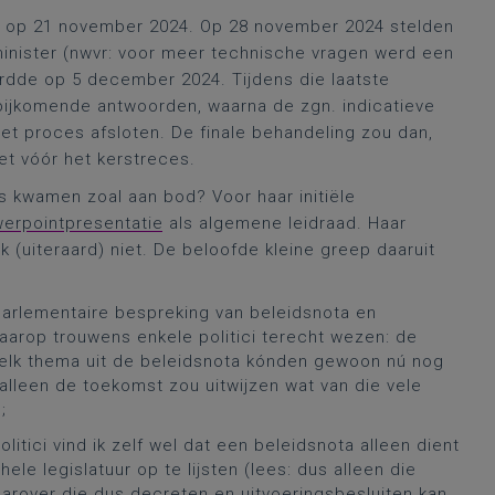
op 21 november 2024. Op 28 november 2024 stelden
inister (nwvr: voor meer technische vragen werd een
ordde op 5 december 2024. Tijdens die laatste
bijkomende antwoorden, waarna de zgn. indicatieve
 proces afsloten. De finale behandeling zou dan,
et vóór het kerstreces.
s kwamen zoal aan bod? Voor haar initiële
erpointpresentatie
als algemene leidraad. Haar
 (uiteraard) niet. De beloofde kleine greep daaruit
 parlementaire bespreking van beleidsnota en
waarop trouwens enkele politici terecht wezen: de
t elk thema uit de beleidsnota kónden gewoon nú nog
alleen de toekomst zou uitwijzen wat van die vele
;
itici vind ik zelf wel dat een beleidsnota alleen dient
ele legislatuur op te lijsten (lees: dus alleen die
arover die dus decreten en uitvoeringsbesluiten kan