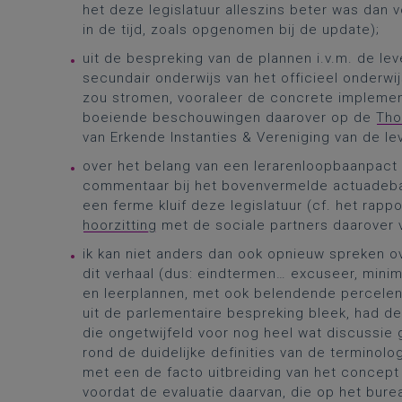
het deze legislatuur alleszins beter was dan 
in de tijd, zoals opgenomen bij de update);
uit de bespreking van de plannen i.v.m. de le
secundair onderwijs van het officieel onderwi
zou stromen, vooraleer de concrete implement
boeiende beschouwingen daarover op de
Tho
van Erkende Instanties & Vereniging van de l
over het belang van een lerarenloopbaanpact (
commentaar bij het bovenvermelde actuadebat;
een ferme kluif deze legislatuur (cf. het rap
hoorzitting
met de sociale partners daarover vo
ik kan niet anders dan ook opnieuw spreken o
dit verhaal (dus: eindtermen… excuseer, minim
en leerplannen, met ook belendende percelen a
uit de parlementaire bespreking bleek, had d
die ongetwijfeld voor nog heel wat discussie 
rond de duidelijke definities van de terminol
met een de facto uitbreiding van het concep
voordat de evaluatie daarvan, die op het bur