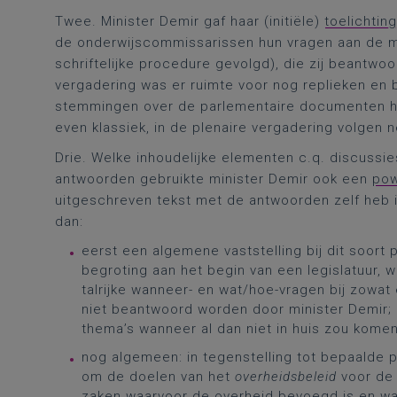
Twee. Minister Demir gaf haar (initiële)
toelichting
de onderwijscommissarissen hun vragen aan de m
schriftelijke procedure gevolgd), die zij beantwo
vergadering was er ruimte voor nog replieken en 
stemmingen over de parlementaire documenten het
even klassiek, in de plenaire vergadering volgen n
Drie. Welke inhoudelijke elementen c.q. discussie
antwoorden gebruikte minister Demir ook een
pow
uitgeschreven tekst met de antwoorden zelf heb ik
dan:
eerst een algemene vaststelling bij dit soort
begroting aan het begin van een legislatuur, 
talrijke wanneer- en wat/hoe-vragen bij zowa
niet beantwoord worden door minister Demir; 
thema’s wanneer al dan niet in huis zou komen
nog algemeen: in tegenstelling tot bepaalde pol
om de doelen van het
overheidsbeleid
voor de h
zaken waarvoor de overheid bevoegd is en wa