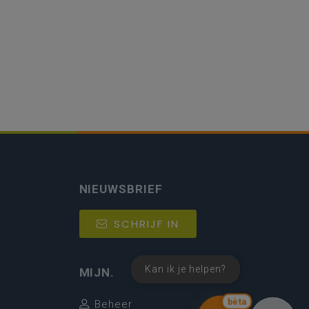
NIEUWSBRIEF
SCHRIJF IN
Kan ik je helpen?
MIJN.
bèta
Beheer