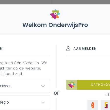
Welkom OnderwijsPro
24 – bekendmaking van resultaten van vlaamse toetsen
EN
AANMELDEN
egio en één niveau in. We
making van resultaten van
jkfilter op de website,
 inhoud ziet.
KATHOND
 niveau
of
 schrijven vóór aanvang van de plenaire vergadering.
regio
hele debat al de dag voordien en op deze ochtend in