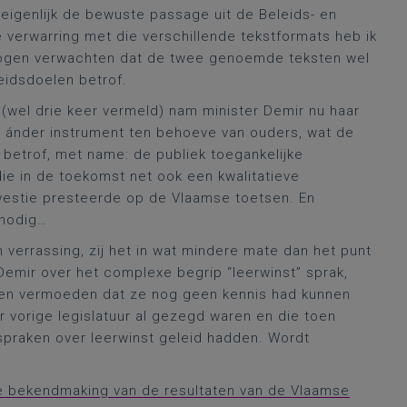
 eigenlijk de bewuste passage uit de Beleids- en
e verwarring met die verschillende tekstformats heb ik
mogen verwachten dat de twee genoemde teksten wel
eidsdoelen betrof.
g (wel drie keer vermeld) nam minister Demir nu haar
, ánder instrument ten behoeve van ouders, wat de
betrof, met name: de publiek toegankelijke
ie in de toekomst net ook een kwalitatieve
kwestie presteerde op de Vlaamse toetsen. En
 nodig…
verrassing, zij het in wat mindere mate dan het punt
Demir over het complexe begrip “leerwinst” sprak,
een vermoeden dat ze nog geen kennis had kunnen
 vorige legislatuur al gezegd waren en die toen
itspraken over leerwinst geleid hadden. Wordt
e bekendmaking van de resultaten van de Vlaamse