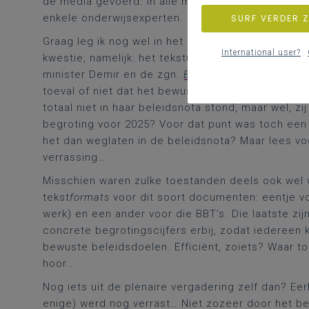
de media gevoerd. In álle media:
geschreven
(voo
enkele onderwijsexperten.
SURF VERDER 
Graag leg ik nog wel in het bijzonder de vinger op
International user?
kwestie, namelijk: het tekstuele verschil tussen d
minister Demir en de zgn.
Beleids- en begrotingsto
toeval of niet dat het bewuste, inhoudelijke discu
totaal niet in haar beleidsnota stond, maar wel, zij
begroting voor 2025? Voor dat punt was toch een 
het dan weglaten in de beleidsnota? Maar lees vo
verrassing…
Misschien waren zulke toestanden deels ook wel w
tekst
formats
voor dit soort documenten: eentje vo
werk) en een ander voor die BBT’s. Die laatste zi
concrete begrotingscijfers erbij, zodat iedereen 
bewuste beleidsdoelen. Efficiënt, zoiets? Waar t
hoor…
Nog iets uit de plenaire vergadering zelf dan? Eerl
enige) werd nog verrast… Niet zozeer door het beg