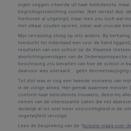
eigen zeggen citeerde uit haar beleidsnota, maar
begrotingstoelichting voorlas. Niet verrast dus: d
hierboven al uitgelegd, maar men zou toch wel 
met elkaar zouden sporen, zeker wat cruciale bel
Mijn verrassing sloeg op iets anders. Bij herhalin
toevlucht tot inderdaad een voor de hand liggend
resultaten van een school op de Vlaamse toetsen 
doorlichtingsverslagen
van de Onderwijsinspectie d
beschrijving zou bevatten van hoe de school in 
daarvoor was uiteraard … géén decreetswijziging
Tot slot was er nog een tweede voorwerp van mijn 
in de vorige alinea. Het gemak waarmee minister 
conform haar beleidsnota trouwens, deed mij all
nemen van de interessante zaken die net daarover
duidelijk al tot veel meer voorzichtigheid in de u
ongetwijfeld vervolgd.
Lees de bespreking van de “
Actuele vraag over d