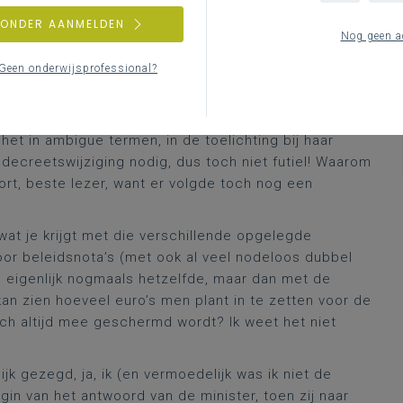
r abonnees) én
audiovisuele
, met ook verwijzing naar
ZONDER AANMELDEN
Nog geen a
 wat mij politiek het meest relevant leek bij deze
Geen onderwijsprofessional?
e
Beleidsnota
Onderwijs en Vorming 2024-2029
van
elichting
Onderwijs en Vorming
(BBT; p.68-69). Was het
ssiepunt tussen de minister en haar coalitiepartners
 het in ambigue termen, in de toelichting bij haar
decreetswijziging nodig, dus toch niet futiel! Waarom
ort, beste lezer, want er volgde toch nog een
at je krijgt met die verschillende opgelegde
or beleidsnota’s (met ook al veel nodeloos dubbel
jn eigenlijk nogmaals hetzelfde, maar dan met de
kan zien hoeveel euro’s men plant in te zetten voor de
och altijd mee geschermd wordt? Ik weet het niet
ijk gezegd, ja, ik (en vermoedelijk was ik niet de
in van het antwoord van de minister, toen zij naar